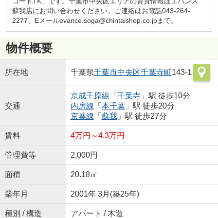
コートTK」です。千葉市中央区エリアの賃貸情報はエバンス
蘇我店にお問い合わせください。ご連絡はお電話043-264-
2277、Eメールevance.soga@chintaishop.co.jpまで。
物件概要
所在地
千葉県
千葉市中央区
千葉寺町
143-1
京成千原線
「
千葉寺
」駅 徒歩10分
交通
内房線
「
本千葉
」駅 徒歩20分
京葉線
「
蘇我
」駅 徒歩27分
賃料
4万円～4.3万円
管理費等
2,000円
面積
20.18㎡
築年月
2001年 3月(築25年)
種別 / 構造
アパート / 木造