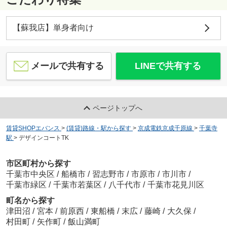
【蘇我店】単身者向け
メールで共有する
LINEで共有する
ページトップへ
賃貸SHOPエバンス
>
(賃貸)路線・駅から探す
>
京成電鉄京成千原線
>
千葉寺
駅
>
デザインコートTK
市区町村から探す
千葉市中央区
/
船橋市
/
習志野市
/
市原市
/
市川市
/
千葉市緑区
/
千葉市若葉区
/
八千代市
/
千葉市花見川区
町名から探す
津田沼
/
宮本
/
前原西
/
東船橋
/
末広
/
藤崎
/
大久保
/
村田町
/
矢作町
/
飯山満町