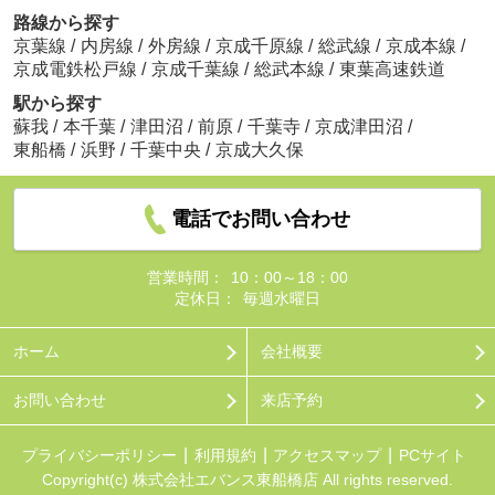
路線から探す
京葉線
/
内房線
/
外房線
/
京成千原線
/
総武線
/
京成本線
/
京成電鉄松戸線
/
京成千葉線
/
総武本線
/
東葉高速鉄道
駅から探す
蘇我
/
本千葉
/
津田沼
/
前原
/
千葉寺
/
京成津田沼
/
東船橋
/
浜野
/
千葉中央
/
京成大久保
電話でお問い合わせ
営業時間：
10：00～18：00
定休日：
毎週水曜日
ホーム
会社概要
お問い合わせ
来店予約
プライバシーポリシー
利用規約
アクセスマップ
PCサイト
Copyright(c) 株式会社エバンス東船橋店 All rights reserved.