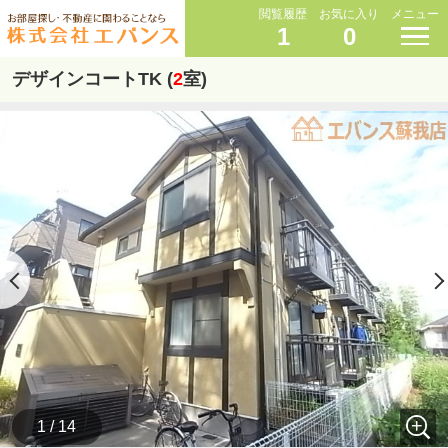
閲覧履歴
お気に入り
メニュー
1
0
デザインコートTK (
2
室)
1 / 14