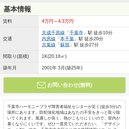
基本情報
賃料
4万円～4.3万円
京成千原線
「
千葉寺
」駅 徒歩10分
交通
内房線
「
本千葉
」駅 徒歩20分
京葉線
「
蘇我
」駅 徒歩27分
間取り(面積)
1K(20.18㎡)
築年月
2001年 3月(築25年)
お問い合わせ(無料)
千葉市ハーモニープラザ障害者福祉センターが近く(徒歩3分)の
場所にあります。防犯強化地域はあなたの不安をきっと取り除
いてくれます。風通しが良く、熱がこもりにくいので、室内が
暑くなりにくいです。ぜひ一度見ていただきたい、「デザイン