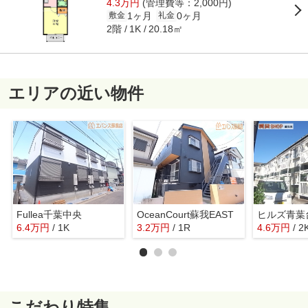
4.3万円
(管理費等：2,000円)
1ヶ月
0ヶ月
敷金
礼金
2階
20.18㎡
1K
エリアの近い物件
Fullea千葉中央
OceanCourt蘇我EAST
ヒルズ青葉
6.4
万
円
/ 1K
3.2
万
円
/ 1R
4.6
万
円
/ 2
こだわり特集