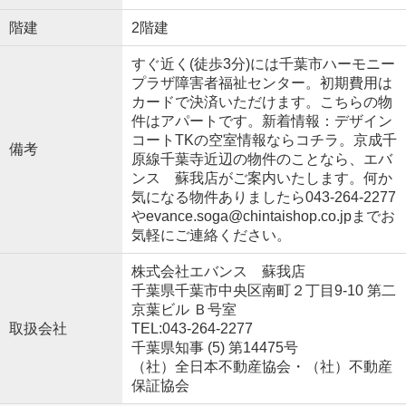
階建
2階建
すぐ近く(徒歩3分)には千葉市ハーモニー
プラザ障害者福祉センター。初期費用は
カードで決済いただけます。こちらの物
件はアパートです。新着情報：デザイン
コートTKの空室情報ならコチラ。京成千
備考
原線千葉寺近辺の物件のことなら、エバ
ンス 蘇我店がご案内いたします。何か
気になる物件ありましたら043-264-2277
やevance.soga@chintaishop.co.jpまでお
気軽にご連絡ください。
株式会社エバンス 蘇我店
千葉県千葉市中央区南町２丁目9-10 第二
京葉ビル Ｂ号室
取扱会社
TEL:043-264-2277
千葉県知事 (5) 第14475号
（社）全日本不動産協会・（社）不動産
保証協会