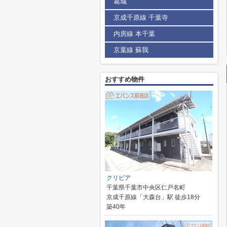
葛城
京成千原線 千葉寺
内房線 本千葉
京葉線 蘇我
おすすめ物件
クリビア
千葉県千葉市中央区仁戸名町
京成千原線「大森台」駅 徒歩18分
築40年