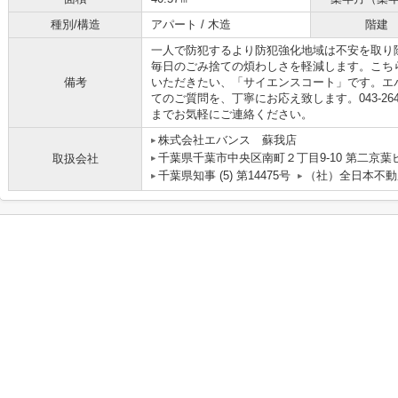
種別/構造
アパート / 木造
階建
一人で防犯するより防犯強化地域は不安を取り
毎日のごみ捨ての煩わしさを軽減します。こち
備考
いただきたい、「サイエンスコート」です。エ
てのご質問を、丁寧にお応え致します。043-264-2277/ev
までお気軽にご連絡ください。
株式会社エバンス 蘇我店
千葉県千葉市中央区南町２丁目9-10 第二京葉
取扱会社
千葉県知事 (5) 第14475号
（社）全日本不動