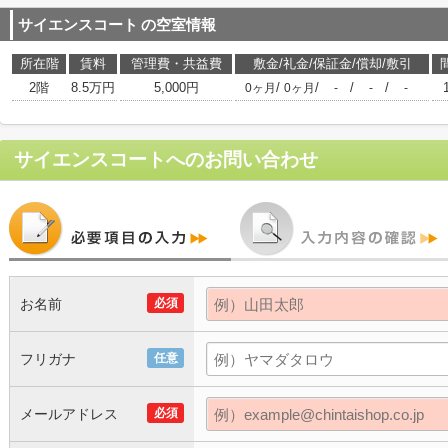
サイエンスコート
の空室情報
所在階
賃料
管理費・共益費
敷金/礼金/保証金/償却/敷引
2階
8.5万円
5,000円
/
/
/
/
0ヶ月
0ヶ月
-
-
-
サイエンスコート
へのお問い合わせ
お名前
必須
フリガナ
任意
メールアドレス
必須