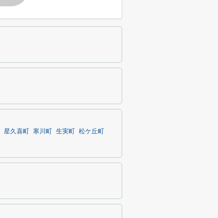
星久喜町
寒川町
生実町
松ケ丘町