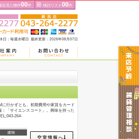
00
00
最近見た物件
件
検討リスト
件
定休日：毎週水曜日 最終更新：2026年08月07日
Mに行かずとも、初期費用や家賃をカード
報：「サイエンスコート」。興味を持った
43-264-
建物
空室情報へ