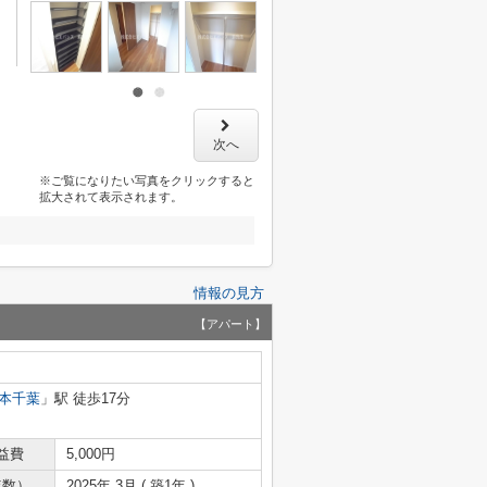
次へ
※ご覧になりたい写真をクリックすると
拡大されて表示されます。
情報の見方
【アパート】
本千葉
」駅 徒歩17分
益費
5,000円
年数）
2025年 3月 ( 築1年 )