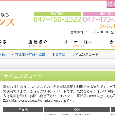
営業時間：10：00～18：00 
ら探す
>
京成電鉄京成千原線
>
千葉寺駅
>
サイエンスコート
サイエンスコート
車をお持ちの方にもオススメの、自走式駐車場を利用できる物件です。AT
で決済できます。こちらの物件はアパートです。気になるイチオシ物件情
方は是非お気軽にお問い合せ下さい。エバンス 蘇我店の連絡先はこちらTEL;0
2277,Mail;evance.soga@chintaishop.co.jpです。
所在地
交通