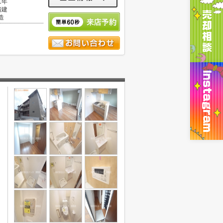
1年
階建
造