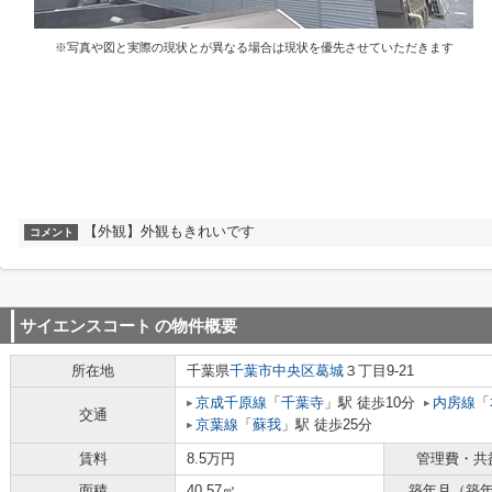
※写真や図と実際の現状とが異なる場合は現状を優先させていただきます
【外観】外観もきれいです
コメント
サイエンスコート
の物件概要
所在地
千葉県
千葉市中央区
葛城
３丁目9-21
京成千原線
「
千葉寺
」駅 徒歩10分
内房線
「
交通
京葉線
「
蘇我
」駅 徒歩25分
賃料
8.5万円
管理費・共
面積
40.57㎡
築年月（築