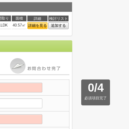
間取り
面積
詳細
検討リスト
1LDK
40.57㎡
詳細を見る
追加する
0
/
4
必須項目完了