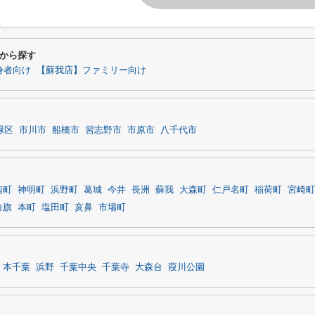
から探す
身者向け
【蘇我店】ファミリー向け
緑区
市川市
船橋市
習志野市
市原市
八千代市
南町
神明町
浜野町
葛城
今井
長洲
蘇我
大森町
仁戸名町
稲荷町
宮崎町
白旗
本町
塩田町
亥鼻
市場町
本千葉
浜野
千葉中央
千葉寺
大森台
葭川公園