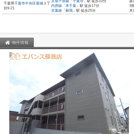
京成千原線
「
千葉寺
」駅 徒歩10分
築
千葉県
千葉市中央区
葛城
３丁
内房線
「
本千葉
」駅 徒歩17分
3
目9-21
京葉線
「
蘇我
」駅 徒歩25分
木
物件情報