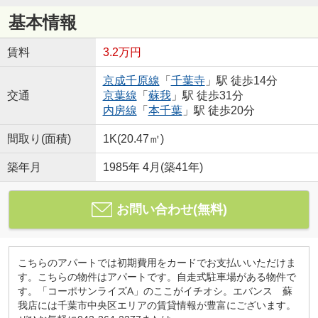
基本情報
賃料
3.2万円
京成千原線
「
千葉寺
」駅 徒歩14分
交通
京葉線
「
蘇我
」駅 徒歩31分
内房線
「
本千葉
」駅 徒歩20分
間取り(面積)
1K(20.47㎡)
築年月
1985年 4月(築41年)
お問い合わせ(無料)
こちらのアパートでは初期費用をカードでお支払いいただけま
す。こちらの物件はアパートです。自走式駐車場がある物件で
す。「コーポサンライズA」のここがイチオシ。エバンス 蘇
我店には千葉市中央区エリアの賃貸情報が豊富にございます。