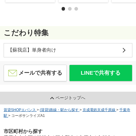
こだわり特集
【蘇我店】単身者向け
メールで共有する
LINEで共有する
ページトップへ
賃貸SHOPエバンス
>
(賃貸)路線・駅から探す
>
京成電鉄京成千原線
>
千葉寺
駅
>
コーポサンライズA1
市区町村から探す