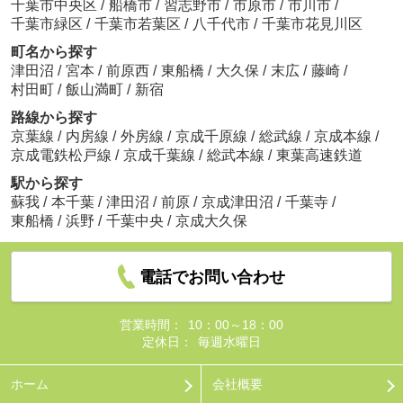
千葉市中央区
/
船橋市
/
習志野市
/
市原市
/
市川市
/
千葉市緑区
/
千葉市若葉区
/
八千代市
/
千葉市花見川区
町名から探す
津田沼
/
宮本
/
前原西
/
東船橋
/
大久保
/
末広
/
藤崎
/
村田町
/
飯山満町
/
新宿
路線から探す
京葉線
/
内房線
/
外房線
/
京成千原線
/
総武線
/
京成本線
/
京成電鉄松戸線
/
京成千葉線
/
総武本線
/
東葉高速鉄道
駅から探す
蘇我
/
本千葉
/
津田沼
/
前原
/
京成津田沼
/
千葉寺
/
東船橋
/
浜野
/
千葉中央
/
京成大久保
電話でお問い合わせ
営業時間：
10：00～18：00
定休日：
毎週水曜日
ホーム
会社概要