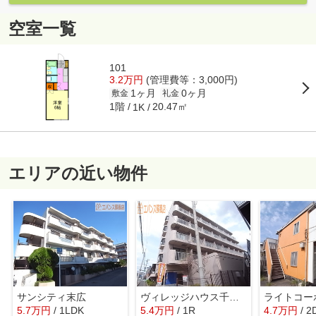
空室一覧
101
3.2万円
(管理費等：3,000円)
1ヶ月
0ヶ月
敷金
礼金
1階
20.47㎡
1K
エリアの近い物件
サンシティ末広
ヴィレッジハウス千葉南
ライトコー
5.7
万
円
/ 1LDK
5.4
万
円
/ 1R
4.7
万
円
/ 2