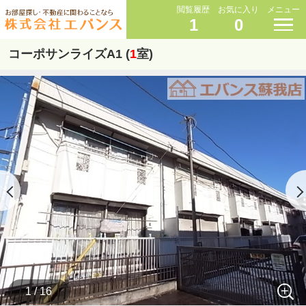
閲覧履歴
お気に入り
メニュー
1
0
コーポサンライズA1 (
1
室)
1 / 16