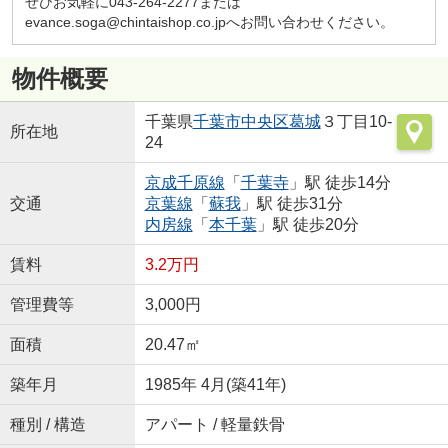
ぜひお気軽に043-264-2277または
evance.soga@chintaishop.co.jpへお問い合わせください。
物件概要
千葉県
千葉市中央区
葛城
３丁目10-
所在地
24
京成千原線
「
千葉寺
」駅 徒歩14分
交通
京葉線
「
蘇我
」駅 徒歩31分
内房線
「
本千葉
」駅 徒歩20分
賃料
3.2万円
管理費等
3,000円
面積
20.47㎡
築年月
1985年 4月(築41年)
種別 / 構造
アパート / 軽量鉄骨