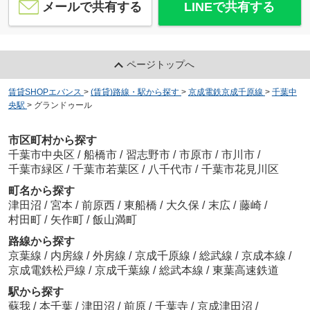
メールで共有する
LINEで共有する
ページトップへ
賃貸SHOPエバンス
>
(賃貸)路線・駅から探す
>
京成電鉄京成千原線
>
千葉中
央駅
>
グランドゥール
市区町村から探す
千葉市中央区
/
船橋市
/
習志野市
/
市原市
/
市川市
/
千葉市緑区
/
千葉市若葉区
/
八千代市
/
千葉市花見川区
町名から探す
津田沼
/
宮本
/
前原西
/
東船橋
/
大久保
/
末広
/
藤崎
/
村田町
/
矢作町
/
飯山満町
路線から探す
京葉線
/
内房線
/
外房線
/
京成千原線
/
総武線
/
京成本線
/
京成電鉄松戸線
/
京成千葉線
/
総武本線
/
東葉高速鉄道
駅から探す
蘇我
/
本千葉
/
津田沼
/
前原
/
千葉寺
/
京成津田沼
/