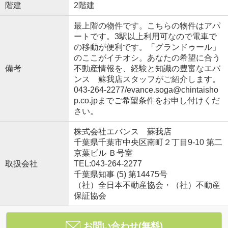
階建
2階建
最上階の物件です。こちらの物件はアパ
ートです。3駅以上利用可なので電車で
の移動が便利です。「グランドゥール」
のここがイチオシ。あなたの希望に合う
備考
不動産情報を、経験と知識の豊富なエバ
ンス 蘇我店スタッフがご紹介します。
043-264-2277/evance.soga@chintaisho
p.co.jpまでご希望条件をお申し付けくだ
さい。
株式会社エバンス 蘇我店
千葉県千葉市中央区南町２丁目9-10 第二
京葉ビル Ｂ号室
取扱会社
TEL:043-264-2277
千葉県知事 (5) 第14475号
（社）全日本不動産協会・（社）不動産
保証協会
お問い合わせ(無料)