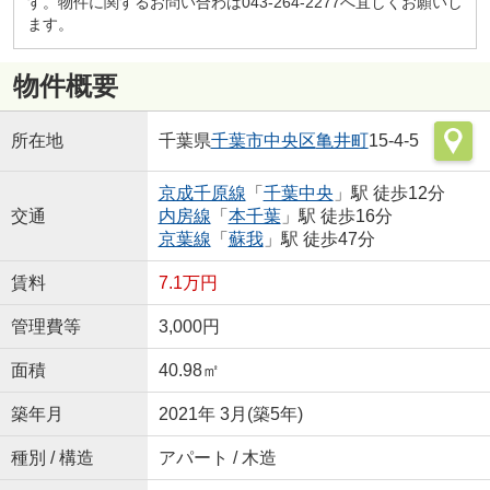
す。物件に関するお問い合わは043-264-2277へ宜しくお願いし
ます。
物件概要
所在地
千葉県
千葉市中央区
亀井町
15-4-5
京成千原線
「
千葉中央
」駅 徒歩12分
交通
内房線
「
本千葉
」駅 徒歩16分
京葉線
「
蘇我
」駅 徒歩47分
賃料
7.1万円
管理費等
3,000円
面積
40.98㎡
築年月
2021年 3月(築5年)
種別 / 構造
アパート / 木造