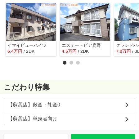
イマイビューハイツ
エステートピア鹿野
グランドハ
6.4
万
円
/ 2DK
4.5
万
円
/ 2DK
7.8
万
円
/ 3
こだわり特集
【蘇我店】敷金・礼金0
【蘇我店】単身者向け