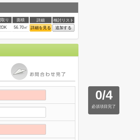
間取り
面積
詳細
検討リスト
2DK
56.70㎡
詳細を見る
追加する
0
/
4
必須項目完了