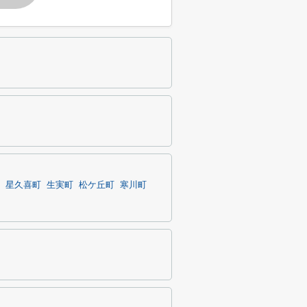
星久喜町
生実町
松ケ丘町
寒川町