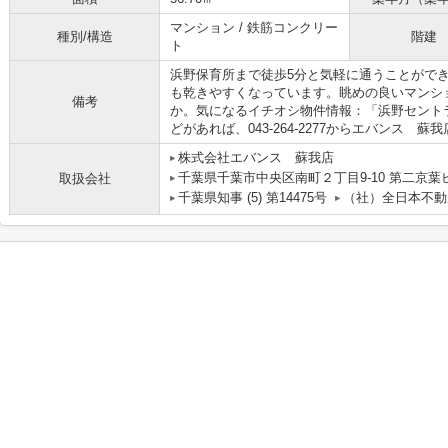
マンション / 鉄筋コンクリー
種別/構造
階建
ト
浜野保育所まで徒歩5分と気軽に通うことがで
も乾きやすくなっています。眺めの良いマンシ
備考
か。気になるイチオシ物件情報：「浜野セント
どがあれば、043-264-2277からエバンス
株式会社エバンス 蘇我店
千葉県千葉市中央区南町２丁目9-10 第二京葉
取扱会社
千葉県知事 (5) 第14475号
（社）全日本不動