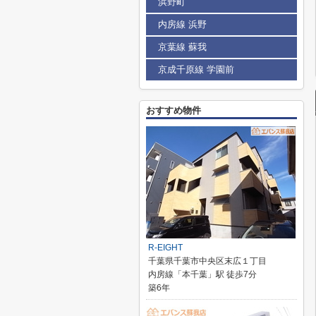
浜野町
内房線 浜野
京葉線 蘇我
京成千原線 学園前
おすすめ物件
R-EIGHT
千葉県千葉市中央区末広１丁目
内房線「本千葉」駅 徒歩7分
築6年