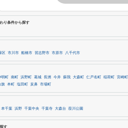
わり条件から探す
緑区
市川市
船橋市
習志野市
市原市
八千代市
神明町
南町
浜野町
葛城
長洲
今井
蘇我
大森町
仁戸名町
稲荷町
宮崎町
白旗
本町
塩田町
亥鼻
市場町
本千葉
浜野
千葉中央
千葉寺
大森台
葭川公園
探す