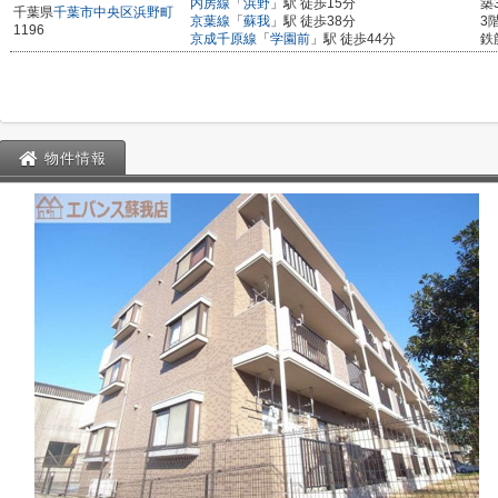
内房線
「
浜野
」駅 徒歩15分
築
千葉県
千葉市中央区
浜野町
京葉線
「
蘇我
」駅 徒歩38分
3
1196
京成千原線
「
学園前
」駅 徒歩44分
鉄
物件情報