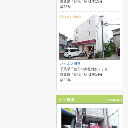
京葉線「蘇我」駅 徒歩15分
築38年
ハイネス田邊
千葉県千葉市中央区白旗２丁目
京葉線「蘇我」駅 徒歩14分
築32年