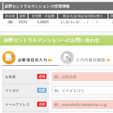
浜野セントラルマンション
の空室情報
所在階
賃料
管理費・共益費
敷金/礼金/保証金/償却/敷引
2階
8万円
5,000円
/
/
/
/
2ヶ月
0ヶ月
-
-
-
浜野セントラルマンション
へのお問い合わせ
お名前
必須
フリガナ
任意
メールアドレス
必須