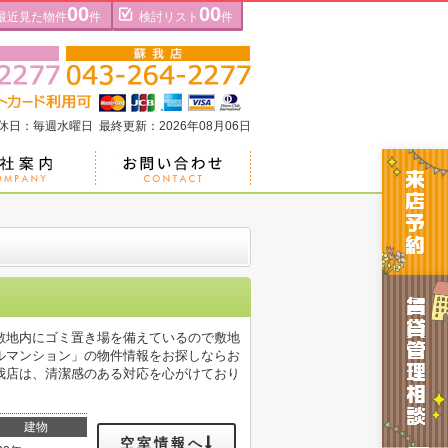
00
00
最近見た物件
件
検討リスト
件
定休日：毎週水曜日 最終更新：2026年08月06日
敷地内にゴミ置き場を備えているので敷地
ルマンション」の物件情報をお探しならお
我店は、清潔感のある対応を心がけており
建物
空室情報へ