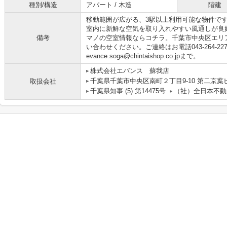
種別/構造
アパート / 木造
階建
移動範囲が広がる、3駅以上利用可能な物件で
室内に新鮮な空気を取り入れやすい風通しが良
備考
マノの空室情報ならコチラ。千葉市中央区エリ
い合わせください。ご連絡はお電話043-264-22
evance.soga@chintaishop.co.jpまで。
株式会社エバンス 蘇我店
千葉県千葉市中央区南町２丁目9-10 第二京葉
取扱会社
千葉県知事 (5) 第14475号
（社）全日本不動