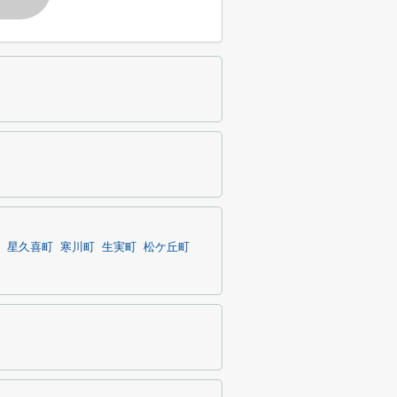
星久喜町
寒川町
生実町
松ケ丘町