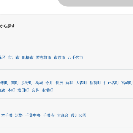
から探す
緑区
市川市
船橋市
習志野市
市原市
八千代市
神明町
南町
浜野町
葛城
今井
長洲
蘇我
大森町
稲荷町
仁戸名町
宮崎町
白旗
本町
塩田町
亥鼻
市場町
本千葉
浜野
千葉中央
千葉寺
大森台
葭川公園