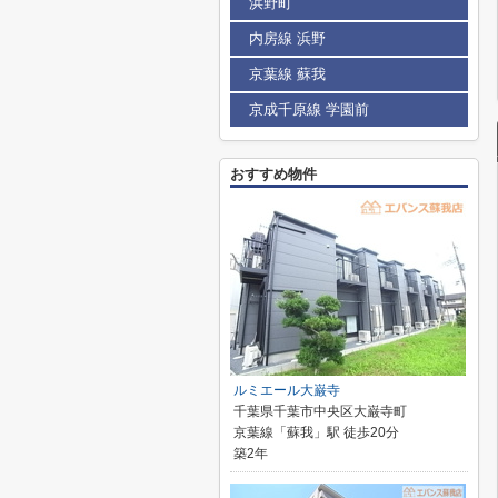
浜野町
内房線 浜野
京葉線 蘇我
京成千原線 学園前
おすすめ物件
ルミエール大巌寺
千葉県千葉市中央区大巌寺町
京葉線「蘇我」駅 徒歩20分
築2年