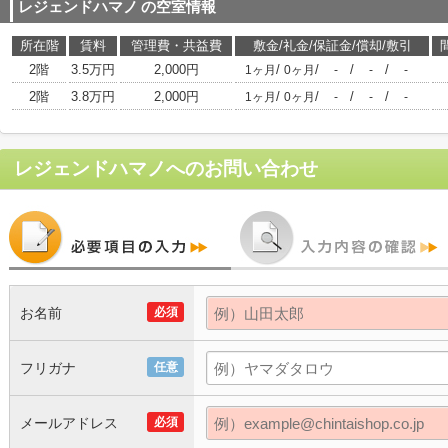
レジェンドハマノ
の空室情報
所在階
賃料
管理費・共益費
敷金/礼金/保証金/償却/敷引
2階
3.5万円
2,000円
/
/
/
/
1ヶ月
0ヶ月
-
-
-
2階
3.8万円
2,000円
/
/
/
/
1ヶ月
0ヶ月
-
-
-
レジェンドハマノ
へのお問い合わせ
お名前
必須
フリガナ
任意
メールアドレス
必須