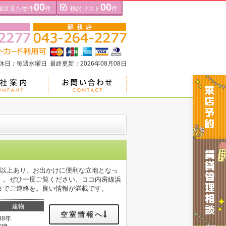
00
00
最近見た物件
件
検討リスト
件
定休日：毎週水曜日 最終更新：2026年08月08日
駅以上あり、お出かけに便利な立地となっ
」。ぜひ一度ご覧ください。ココ内房線浜
我店までご連絡を。良い情報が満載です。
建物
空室情報へ
38年