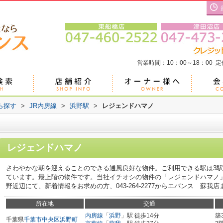
営業時間：10：00～18：00 
ら探す
>
JR内房線
>
浜野駅
>
レジェンドハマノ
レジェンドハマノ
さわやかな朝を迎えることのできる通風良好な物件。ご利用できる駅は3
ています。最上階の物件です。当社イチオシの物件の「レジェンドハマノ
野近辺にて、新着情報をお求めの方、043-264-2277からエバンス 蘇
所在地
交通
内房線
「
浜野
」駅 徒歩14分
築
千葉県
千葉市中央区
浜野町