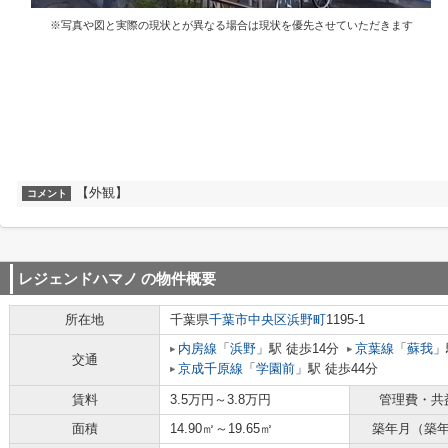
※写真や図と実際の現状とが異なる場合は現状を優先させていただきます
【外観】
コメント
レジェンドハマノ
の物件概要
所在地
千葉県
千葉市中央区
浜野町
1195-1
内房線
「
浜野
」駅 徒歩14分
京葉線
「
蘇我
」
交通
京成千原線
「
学園前
」駅 徒歩44分
賃料
3.5万円～3.8万円
管理費・共
面積
14.90㎡～19.65㎡
築年月（築