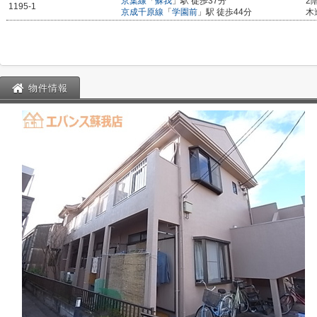
京葉線
「
蘇我
」駅 徒歩37分
2
1195-1
京成千原線
「
学園前
」駅 徒歩44分
木
物件情報