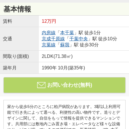
基本情報
賃料
12万円
内房線
「
本千葉
」駅 徒歩1分
交通
京成千原線
「
千葉中央
」駅 徒歩10分
京葉線
「
蘇我
」駅 徒歩30分
間取り(面積)
2LDK(71.38㎡)
築年月
1990年 10月(築35年)
お問い合わせ(無料)
家から徒歩5分のところに柏戸病院があります。3駅以上利用可
能で行き先によって選べる、利便性の高い物件です。造りとデ
ザインに関して、自信をもって情報を提供できるマンションで
す。共用部には敷地内ごみ置き場・エレベータなど様々な設備