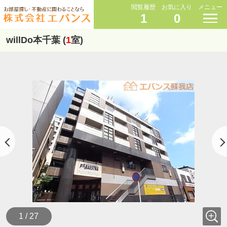
閲覧履歴
お気に入り
メニュー
1
0
willDo本千葉 (
1
室)
1 / 27