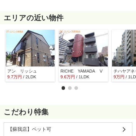
エリアの近い物件
アン リッシュ
RICHE YAMADA Ⅴ
チハヤアネ
9.7
万
円
/ 2LDK
9.6
万
円
/ 1LDK
9
万
円
/ 1L
こだわり特集
【蘇我店】ペット可