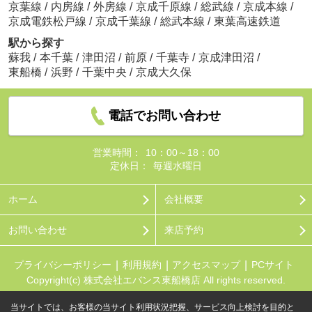
京葉線
/
内房線
/
外房線
/
京成千原線
/
総武線
/
京成本線
/
京成電鉄松戸線
/
京成千葉線
/
総武本線
/
東葉高速鉄道
駅から探す
蘇我
/
本千葉
/
津田沼
/
前原
/
千葉寺
/
京成津田沼
/
東船橋
/
浜野
/
千葉中央
/
京成大久保
電話でお問い合わせ
営業時間：
10：00～18：00
定休日：
毎週水曜日
ホーム
会社概要
お問い合わせ
来店予約
プライバシーポリシー
利用規約
アクセスマップ
PCサイト
Copyright(c) 株式会社エバンス東船橋店 All rights reserved.
当サイトでは、お客様の当サイト利用状況把握、サービス向上検討を目的と