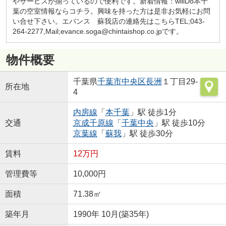
やサービスが揃っているので便利です。新着情報：willDo本千
葉の空室情報ならコチラ。興味を持った方は是非お気軽にお問
い合せ下さい。エバンス 蘇我店の連絡先はこちらTEL;043-
264-2277,Mail;evance.soga@chintaishop.co.jpです。
物件概要
千葉県
千葉市中央区
長洲
１丁目29-
所在地
4
内房線
「
本千葉
」駅 徒歩1分
交通
京成千原線
「
千葉中央
」駅 徒歩10分
京葉線
「
蘇我
」駅 徒歩30分
賃料
12万円
管理費等
10,000円
面積
71.38㎡
築年月
1990年 10月(築35年)