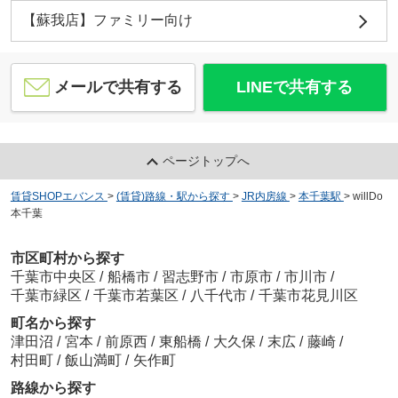
【蘇我店】ファミリー向け
メールで共有する
LINEで共有する
ページトップへ
賃貸SHOPエバンス
>
(賃貸)路線・駅から探す
>
JR内房線
>
本千葉駅
>
willDo
本千葉
市区町村から探す
千葉市中央区
/
船橋市
/
習志野市
/
市原市
/
市川市
/
千葉市緑区
/
千葉市若葉区
/
八千代市
/
千葉市花見川区
町名から探す
津田沼
/
宮本
/
前原西
/
東船橋
/
大久保
/
末広
/
藤崎
/
村田町
/
飯山満町
/
矢作町
路線から探す