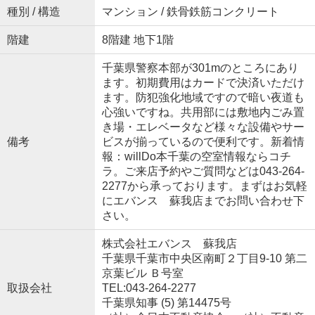
種別 / 構造
マンション / 鉄骨鉄筋コンクリート
階建
8階建 地下1階
千葉県警察本部が301mのところにあり
ます。初期費用はカードで決済いただけ
ます。防犯強化地域ですので暗い夜道も
心強いですね。共用部には敷地内ごみ置
き場・エレベータなど様々な設備やサー
備考
ビスが揃っているので便利です。新着情
報：willDo本千葉の空室情報ならコチ
ラ。ご来店予約やご質問などは043-264-
2277から承っております。まずはお気軽
にエバンス 蘇我店までお問い合わせ下
さい。
株式会社エバンス 蘇我店
千葉県千葉市中央区南町２丁目9-10 第二
京葉ビル Ｂ号室
取扱会社
TEL:043-264-2277
千葉県知事 (5) 第14475号