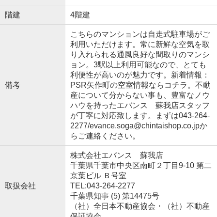
階建
4階建
こちらのマンションは自走式駐車場がご
利用いただけます。常に新鮮な空気を取
り入れられる通風良好な間取りのマンシ
ョン。3駅以上利用可能なので、とても
利便性が高いのが魅力です。新着情報：
備考
PSR矢作町の空室情報ならコチラ。不動
産について分からない事も、豊富なノウ
ハウを持ったエバンス 蘇我店スタッフ
が丁寧に対応致します。まずは043-264-
2277/evance.soga@chintaishop.co.jpか
らご連絡ください。
株式会社エバンス 蘇我店
千葉県千葉市中央区南町２丁目9-10 第二
京葉ビル Ｂ号室
取扱会社
TEL:043-264-2277
千葉県知事 (5) 第14475号
（社）全日本不動産協会・（社）不動産
保証協会