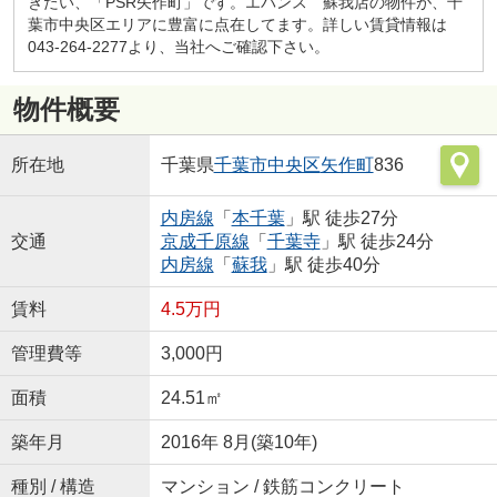
きたい、「PSR矢作町」です。エバンス 蘇我店の物件が、千
葉市中央区エリアに豊富に点在してます。詳しい賃貸情報は
043-264-2277より、当社へご確認下さい。
物件概要
所在地
千葉県
千葉市中央区
矢作町
836
内房線
「
本千葉
」駅 徒歩27分
交通
京成千原線
「
千葉寺
」駅 徒歩24分
内房線
「
蘇我
」駅 徒歩40分
賃料
4.5万円
管理費等
3,000円
面積
24.51㎡
築年月
2016年 8月(築10年)
種別 / 構造
マンション / 鉄筋コンクリート