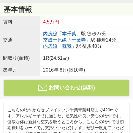
基本情報
賃料
4.5万円
内房線
「
本千葉
」駅 徒歩27分
交通
京成千原線
「
千葉寺
」駅 徒歩24分
内房線
「
蘇我
」駅 徒歩40分
間取り(面積)
1R(24.51㎡)
築年月
2016年 8月(築10年)
お問い合わせ(無料)
こちらの物件からセブンイレブン千葉青葉町店まで420mで
す。アレルギー予防に適した、通気性の良い安心の物件です。
健康な体は新鮮な空気を吸うところから。こちらの物件では初
期費用をカードでお支払いいただけます。ぜひ一度見ていただ