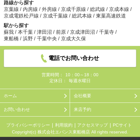
路線から探す
京葉線
/
内房線
/
外房線
/
京成千原線
/
総武線
/
京成本線
/
京成電鉄松戸線
/
京成千葉線
/
総武本線
/
東葉高速鉄道
駅から探す
蘇我
/
本千葉
/
津田沼
/
前原
/
京成津田沼
/
千葉寺
/
東船橋
/
浜野
/
千葉中央
/
京成大久保
電話でお問い合わせ
営業時間：
10：00～18：00
定休日：
毎週水曜日
ホーム
会社概要
お問い合わせ
来店予約
プライバシーポリシー
利用規約
アクセスマップ
PCサイト
Copyright(c) 株式会社エバンス東船橋店 All rights reserved.