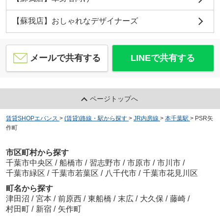
【蘇我店】おしゃれなデザイナーズ
メールで共有する
LINEで共有する
ページトップへ
賃貸SHOPエバンス
>
(賃貸)路線・駅から探す
>
JR内房線
>
本千葉駅
>
PSR矢
作町
市区町村から探す
千葉市中央区
/
船橋市
/
習志野市
/
市原市
/
市川市
/
千葉市緑区
/
千葉市若葉区
/
八千代市
/
千葉市花見川区
町名から探す
津田沼
/
宮本
/
前原西
/
東船橋
/
末広
/
大久保
/
藤崎
/
村田町
/
新宿
/
矢作町