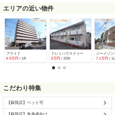
エリアの近い物件
プライド
ドレミハウスドゥー
6.9
万
円
/ 1R
5
万
円
/ 2DK
7.1
万
円
/ 1
こだわり特集
【蘇我店】ペット可
【蘇我店】単身者向け