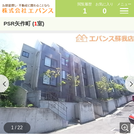
閲覧履歴
お気に入り
メニュー
1
0
PSR矢作町 (
1
室)
1 / 22