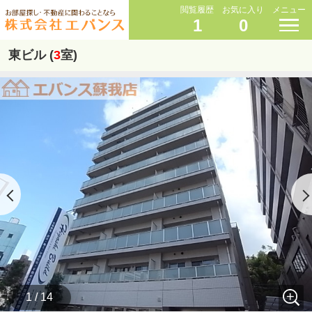
閲覧履歴
お気に入り
メニュー
1
0
東ビル (
3
室)
1 / 14