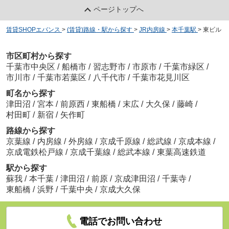
ページトップへ
賃貸SHOPエバンス
>
(賃貸)路線・駅から探す
>
JR内房線
>
本千葉駅
>
東ビル
市区町村から探す
千葉市中央区
/
船橋市
/
習志野市
/
市原市
/
千葉市緑区
/
市川市
/
千葉市若葉区
/
八千代市
/
千葉市花見川区
町名から探す
津田沼
/
宮本
/
前原西
/
東船橋
/
末広
/
大久保
/
藤崎
/
村田町
/
新宿
/
矢作町
路線から探す
京葉線
/
内房線
/
外房線
/
京成千原線
/
総武線
/
京成本線
/
京成電鉄松戸線
/
京成千葉線
/
総武本線
/
東葉高速鉄道
駅から探す
蘇我
/
本千葉
/
津田沼
/
前原
/
京成津田沼
/
千葉寺
/
東船橋
/
浜野
/
千葉中央
/
京成大久保
電話でお問い合わせ