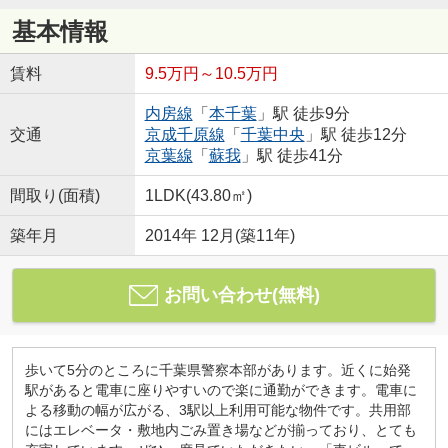
基本情報
賃料
9.5万円～10.5万円
内房線
「
本千葉
」駅 徒歩9分
交通
京成千原線
「
千葉中央
」駅 徒歩12分
京葉線
「
蘇我
」駅 徒歩41分
間取り(面積)
1LDK(43.80㎡)
築年月
2014年 12月(築11年)
お問い合わせ(無料)
歩いて5分のところに千葉県警察本部があります。近くに始発
駅があると電車に座りやすいので楽に通勤ができます。電車に
よる移動の幅が広がる、3駅以上利用可能な物件です。共用部
にはエレベータ・敷地内ごみ置き場などが揃っており、とても