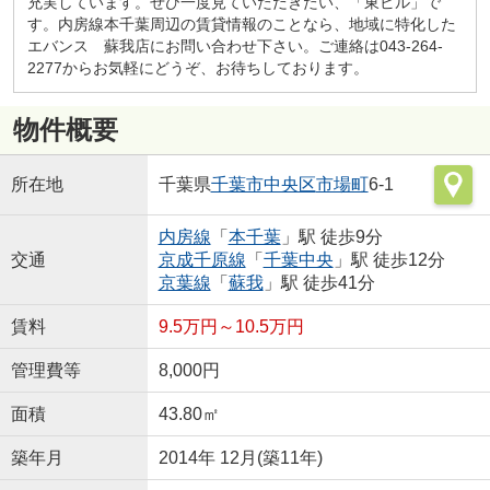
充実しています。ぜひ一度見ていただきたい、「東ビル」で
す。内房線本千葉周辺の賃貸情報のことなら、地域に特化した
エバンス 蘇我店にお問い合わせ下さい。ご連絡は043-264-
2277からお気軽にどうぞ、お待ちしております。
物件概要
所在地
千葉県
千葉市中央区
市場町
6-1
内房線
「
本千葉
」駅 徒歩9分
交通
京成千原線
「
千葉中央
」駅 徒歩12分
京葉線
「
蘇我
」駅 徒歩41分
賃料
9.5万円～10.5万円
管理費等
8,000円
面積
43.80㎡
築年月
2014年 12月(築11年)