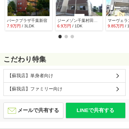
パークプラザ千葉新宿
ジーメゾン千葉村田町ヴィエラ
マーヴェラ
7.9
万
円
/ 3LDK
6.9
万
円
/ 1DK
9.85
万
円
/
こだわり特集
【蘇我店】単身者向け
【蘇我店】ファミリー向け
メールで共有する
LINEで共有する