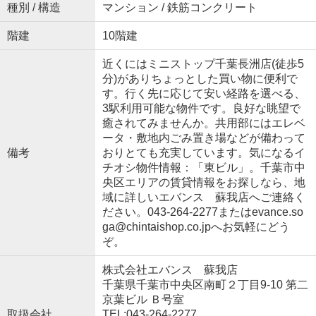
種別 / 構造
マンション / 鉄筋コンクリート
階建
10階建
近くにはミニストップ千葉長洲店(徒歩5
分)がありちょっとした買い物に便利で
す。行く先に応じて安い経路を選べる、
3駅利用可能な物件です。良好な眺望で
癒されてみませんか。共用部にはエレベ
ータ・敷地内ごみ置き場などが備わって
備考
おりとても充実しています。気になるイ
チオシ物件情報：「東ビル」。千葉市中
央区エリアの賃貸情報をお探しなら、地
域に詳しいエバンス 蘇我店へご連絡く
ださい。043-264-2277またはevance.so
ga@chintaishop.co.jpへお気軽にどう
ぞ。
株式会社エバンス 蘇我店
千葉県千葉市中央区南町２丁目9-10 第二
京葉ビル Ｂ号室
取扱会社
TEL:043-264-2277