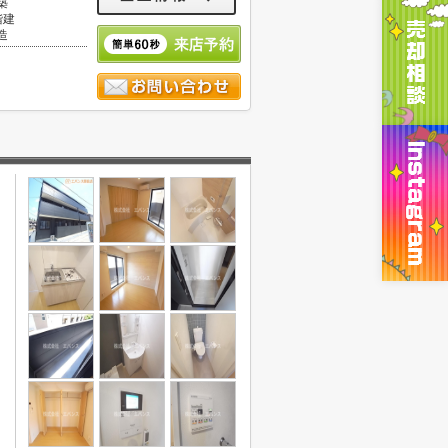
築
階建
造