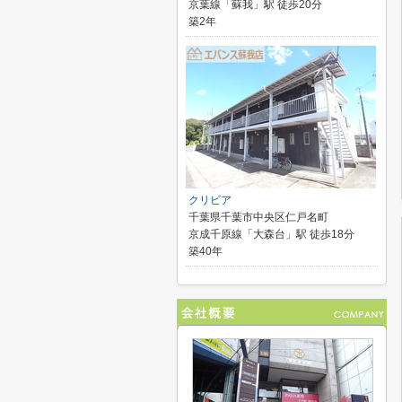
京葉線「蘇我」駅 徒歩20分
築2年
クリビア
千葉県千葉市中央区仁戸名町
京成千原線「大森台」駅 徒歩18分
築40年