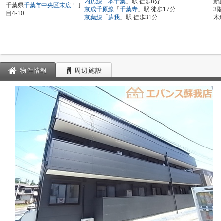
内房線
「
本千葉
」駅 徒歩8分
新
千葉県
千葉市中央区
末広
１丁
京成千原線
「
千葉寺
」駅 徒歩17分
3
目4-10
京葉線
「
蘇我
」駅 徒歩31分
木
物件情報
周辺施設