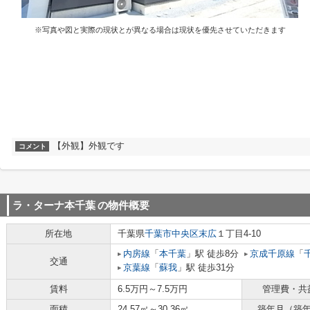
※写真や図と実際の現状とが異なる場合は現状を優先させていただきます
【外観】外観です
コメント
ラ・ターナ本千葉
の物件概要
所在地
千葉県
千葉市中央区
末広
１丁目4-10
内房線
「
本千葉
」駅 徒歩8分
京成千原線
「
交通
京葉線
「
蘇我
」駅 徒歩31分
賃料
6.5万円～7.5万円
管理費・共
面積
24.57㎡～30.36㎡
築年月（築