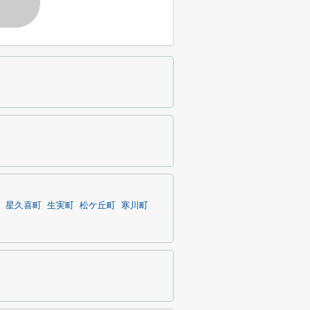
す
星久喜町
生実町
松ケ丘町
寒川町