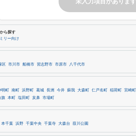
未入力項目がありま
から探す
ミリー向け
緑区
市川市
船橋市
習志野市
市原市
八千代市
神明町
南町
浜野町
葛城
長洲
今井
蘇我
大森町
仁戸名町
稲荷町
宮崎町
白旗
本町
塩田町
亥鼻
市場町
本千葉
浜野
千葉中央
千葉寺
大森台
葭川公園