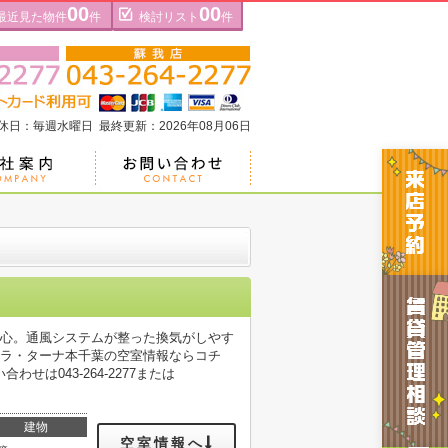
00
00
最近見た物件
件
検討リスト
件
定休日：毎週水曜日 最終更新：2026年08月06日
安心。通風システムが整った換気がしやす
：ラ・ターナ本千葉の空室情報ならコチ
は043-264-2277または
建物
空室情報へ