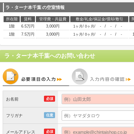
ラ・ターナ本千葉
の空室情報
所在階
賃料
管理費・共益費
敷金/礼金/保証金/償却/敷引
1階
6.5万円
3,000円
/
/
/
/
1ヶ月
0ヶ月
-
-
-
1階
7.5万円
3,000円
/
/
/
/
1ヶ月
0ヶ月
-
-
-
ラ・ターナ本千葉
へのお問い合わせ
お名前
必須
フリガナ
任意
メールアドレス
必須