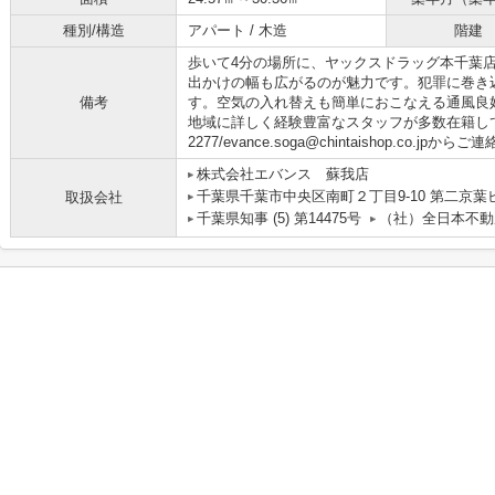
種別/構造
アパート / 木造
階建
歩いて4分の場所に、ヤックスドラッグ本千葉
出かけの幅も広がるのが魅力です。犯罪に巻き
備考
す。空気の入れ替えも簡単におこなえる通風良
地域に詳しく経験豊富なスタッフが多数在籍しており
2277/evance.soga@chintaishop.co.jpか
株式会社エバンス 蘇我店
千葉県千葉市中央区南町２丁目9-10 第二京葉
取扱会社
千葉県知事 (5) 第14475号
（社）全日本不動