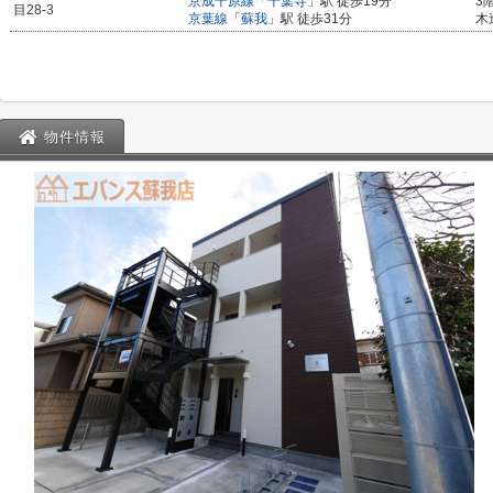
京成千原線
「
千葉寺
」駅 徒歩19分
3
目28-3
京葉線
「
蘇我
」駅 徒歩31分
木
物件情報