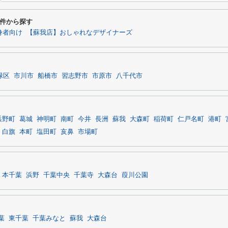
件から探す
身者向け
【蘇我店】おしゃれなデザイナーズ
緑区
市川市
船橋市
習志野市
市原市
八千代市
浜野町
葛城
神明町
南町
今井
長洲
蘇我
大森町
稲荷町
仁戸名町
港町
白旗
本町
塩田町
亥鼻
市場町
本千葉
浜野
千葉中央
千葉寺
大森台
葭川公園
葉
東千葉
千葉みなと
蘇我
大森台