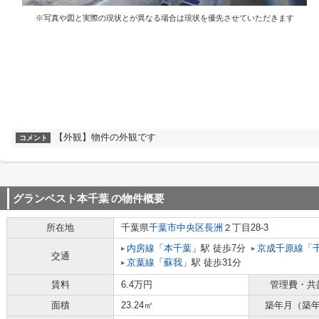
※写真や図と実際の現状とが異なる場合は現状を優先させていただきます
【外観】物件の外観です
コメント
グランベスト本千葉
の物件概要
所在地
千葉県
千葉市中央区
長洲
２丁目28-3
内房線
「
本千葉
」駅 徒歩7分
京成千原線
「
交通
京葉線
「
蘇我
」駅 徒歩31分
賃料
6.4万円
管理費・共
面積
23.24㎡
築年月（築