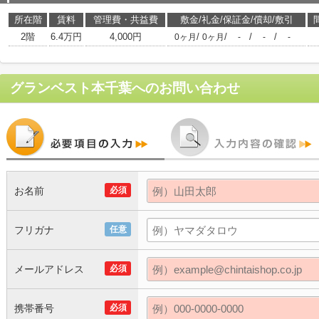
所在階
賃料
管理費・共益費
敷金/礼金/保証金/償却/敷引
2階
6.4万円
4,000円
/
/
/
/
0ヶ月
0ヶ月
-
-
-
グランベスト本千葉
へのお問い合わせ
お名前
必須
フリガナ
任意
メールアドレス
必須
携帯番号
必須