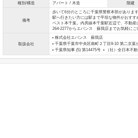
種別/構造
アパート / 木造
階建
歩いて6分のところに千葉県警察本部がありま
駅へ行きたい方には駅まで平坦な物件がおすす
備考
ベスト本千葉。内房線本千葉駅近辺で、不動産に
264-2277からエバンス 蘇我店までお気軽に
株式会社エバンス 蘇我店
千葉県千葉市中央区南町２丁目9-10 第二京葉
取扱会社
千葉県知事 (5) 第14475号
（社）全日本不動