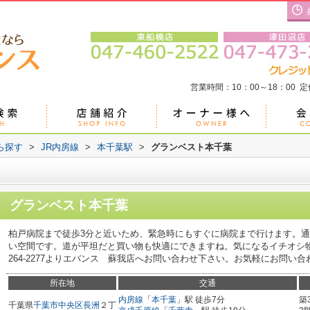
営業時間：10：00～18：00 
ら探す
>
JR内房線
>
本千葉駅
>
グランベスト本千葉
グランベスト本千葉
柏戸病院まで徒歩3分と近いため、緊急時にもすぐに病院まで行けます。
い空間です。道が平坦だと買い物も快適にできますね。気になるイチオシ物
264-2277よりエバンス 蘇我店へお問い合わせ下さい。お気軽にお問い
所在地
交通
内房線
「
本千葉
」駅 徒歩7分
築
千葉県
千葉市中央区
長洲
２丁