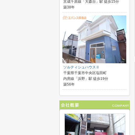
京成千原線「大森台」駅 徒歩15分
築38年
ソルティシュハウスⅡ
千葉県千葉市中央区塩田町
内房線「浜野」駅 徒歩19分
築56年