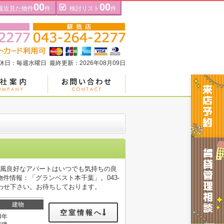
00
00
最近見た物件
件
検討リスト
件
定休日：毎週水曜日 最終更新：2026年08月09日
通風良好なアパートはいつでも気持ちの良
件情報：「グランベスト本千葉」。043-
合わせ下さい。お待ちしております。
建物
空室情報へ
3年