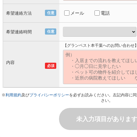
メール
電話
希望連絡方法
任意
希望連絡時間
任意
【グランベスト本千葉へのお問い合わせ
内容
必須
※
利用規約
及び
プライバシーポリシー
を必ずお読みください。左記内容に同
さい。
未入力項目がありま