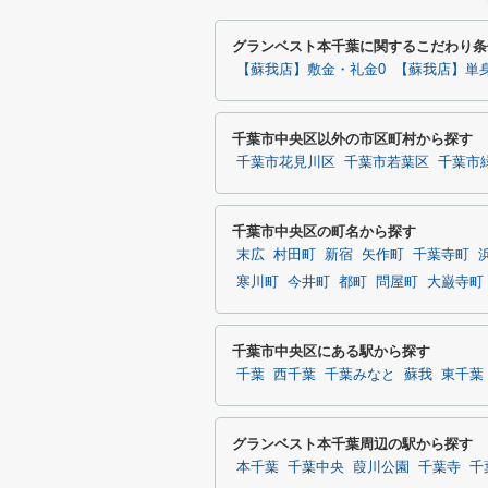
グランベスト本千葉に関するこだわり条
【蘇我店】敷金・礼金0
【蘇我店】単
千葉市中央区以外の市区町村から探す
千葉市花見川区
千葉市若葉区
千葉市
千葉市中央区の町名から探す
末広
村田町
新宿
矢作町
千葉寺町
寒川町
今井町
都町
問屋町
大巌寺町
千葉市中央区にある駅から探す
千葉
西千葉
千葉みなと
蘇我
東千葉
グランベスト本千葉周辺の駅から探す
本千葉
千葉中央
葭川公園
千葉寺
千