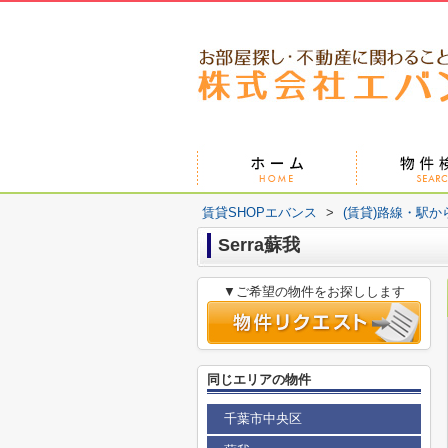
賃貸SHOPエバンス
>
(賃貸)路線・駅か
Serra蘇我
▼ご希望の物件をお探しします
同じエリアの物件
千葉市中央区