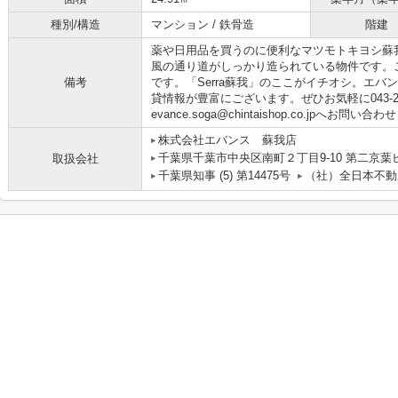
種別/構造
マンション / 鉄骨造
階建
薬や日用品を買うのに便利なマツモトキヨシ蘇我
風の通り道がしっかり造られている物件です。
備考
です。「Serra蘇我」のここがイチオシ。エ
貸情報が豊富にございます。ぜひお気軽に043-26
evance.soga@chintaishop.co.jpへお問い
株式会社エバンス 蘇我店
千葉県千葉市中央区南町２丁目9-10 第二京葉
取扱会社
千葉県知事 (5) 第14475号
（社）全日本不動