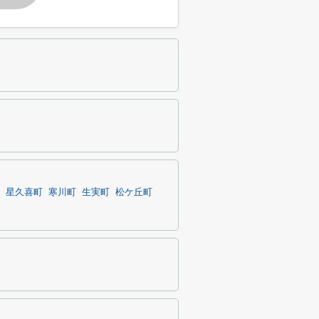
星久喜町
寒川町
生実町
松ケ丘町