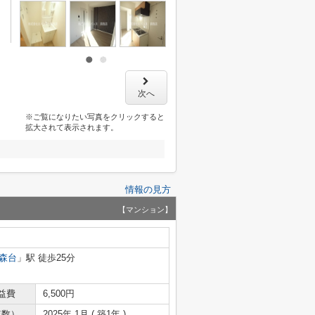
次へ
※ご覧になりたい写真をクリックすると
拡大されて表示されます。
情報の見方
【マンション】
森台
」駅 徒歩25分
益費
6,500円
年数）
2025年 1月 ( 築1年 )