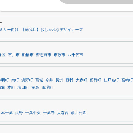
す
ミリー向け
【蘇我店】おしゃれなデザイナーズ
緑区
市川市
船橋市
習志野市
市原市
八千代市
神明町
南町
浜野町
葛城
今井
長洲
蘇我
大森町
稲荷町
仁戸名町
宮崎町
白旗
本町
塩田町
亥鼻
市場町
本千葉
浜野
千葉中央
千葉寺
大森台
葭川公園