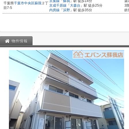
京葉線
「
蘇我
」駅 徒歩14分
築
千葉県
千葉市中央区
蘇我
２丁
京成千原線
「
大森台
」駅 徒歩25分
3
目7-5
内房線
「
浜野
」駅 徒歩35分
鉄
物件情報