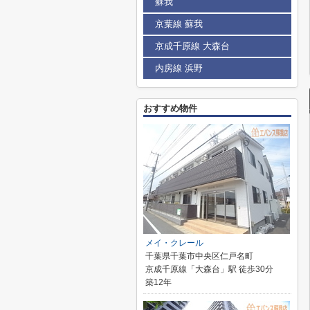
蘇我
京葉線 蘇我
京成千原線 大森台
内房線 浜野
おすすめ物件
メイ・クレール
千葉県千葉市中央区仁戸名町
京成千原線「大森台」駅 徒歩30分
築12年