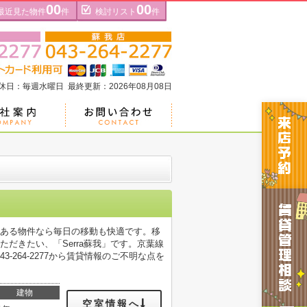
00
00
最近見た物件
件
検討リスト
件
定休日：毎週水曜日 最終更新：2026年08月08日
にある物件なら毎日の移動も快適です。移
だきたい、「Serra蘇我」です。京葉線
264-2277から賃貸情報のご不明な点を
建物
空室情報へ