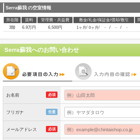
Serra蘇我
の空室情報
所在階
賃料
管理費・共益費
敷金/礼金/保証金/償却/敷引
3階
6.9万円
6,500円
/
/
/
/
1ヶ月
0ヶ月
-
-
-
Serra蘇我
へのお問い合わせ
お名前
必須
フリガナ
任意
メールアドレス
必須