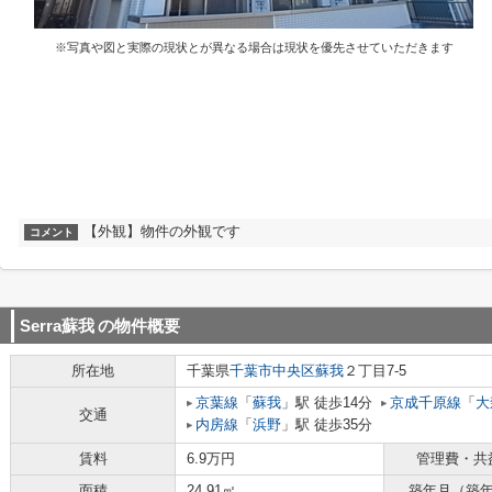
※写真や図と実際の現状とが異なる場合は現状を優先させていただきます
【外観】物件の外観です
コメント
Serra蘇我
の物件概要
所在地
千葉県
千葉市中央区
蘇我
２丁目7-5
京葉線
「
蘇我
」駅 徒歩14分
京成千原線
「
大
交通
内房線
「
浜野
」駅 徒歩35分
賃料
6.9万円
管理費・共
面積
24.91㎡
築年月（築