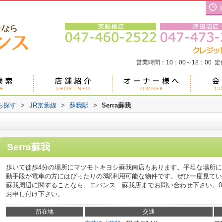
営業時間：10：00～18：00 
ら探す
>
JR京葉線
>
蘇我駅
>
Serra蘇我
Serra蘇我
歩いて徒歩4分の場所にマツモトキヨシ蘇我南店もあります。平坦な場所
動手段が電車の方にはぴったりの3駅利用可能な物件です。ぜひ一度見ていた
蘇我周辺に関することなら、エバンス 蘇我店までお問い合わせ下さい。043-
お申し付け下さい。
所在地
交通