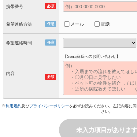
携帯番号
必須
メール
電話
希望連絡方法
任意
希望連絡時間
任意
【Serra蘇我へのお問い合わせ】
内容
必須
※
利用規約
及び
プライバシーポリシー
を必ずお読みください。左記内容に同
さい。
未入力項目がありま