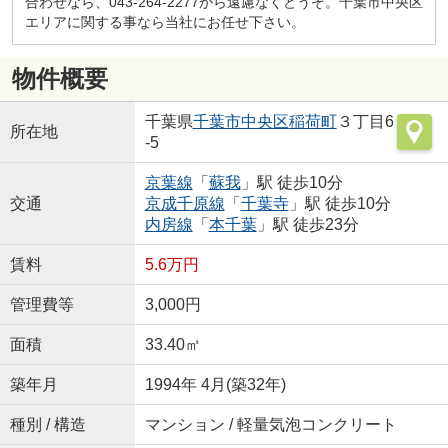
合わせなら、043-264-2277から遠慮なくどうぞ。千葉市中央区
エリアに関する事なら当社にお任せ下さい。
物件概要
千葉県
千葉市中央区
稲荷町
３丁目6
所在地
-5
京葉線
「
蘇我
」駅 徒歩10分
交通
京成千原線
「
千葉寺
」駅 徒歩10分
内房線
「
本千葉
」駅 徒歩23分
賃料
5.6万円
管理費等
3,000円
面積
33.40㎡
築年月
1994年 4月(築32年)
種別 / 構造
マンション / 軽量気泡コンクリート