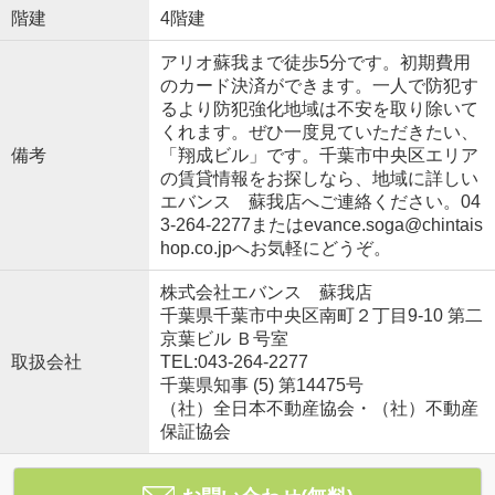
階建
4階建
アリオ蘇我まで徒歩5分です。初期費用
のカード決済ができます。一人で防犯す
るより防犯強化地域は不安を取り除いて
くれます。ぜひ一度見ていただきたい、
備考
「翔成ビル」です。千葉市中央区エリア
の賃貸情報をお探しなら、地域に詳しい
エバンス 蘇我店へご連絡ください。04
3-264-2277またはevance.soga@chintais
hop.co.jpへお気軽にどうぞ。
株式会社エバンス 蘇我店
千葉県千葉市中央区南町２丁目9-10 第二
京葉ビル Ｂ号室
取扱会社
TEL:043-264-2277
千葉県知事 (5) 第14475号
（社）全日本不動産協会・（社）不動産
保証協会