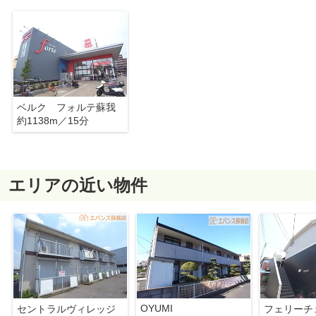
ベルク フォルテ蘇我
約1138m／15分
エリアの近い物件
OYUMI
セントラルヴィレッジ
フェリーチ