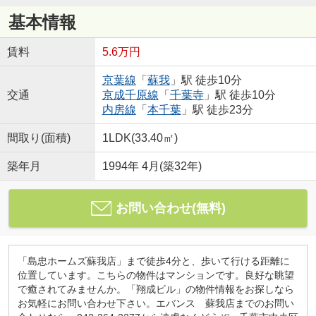
基本情報
賃料
5.6万円
京葉線
「
蘇我
」駅 徒歩10分
交通
京成千原線
「
千葉寺
」駅 徒歩10分
内房線
「
本千葉
」駅 徒歩23分
間取り(面積)
1LDK(33.40㎡)
築年月
1994年 4月(築32年)
お問い合わせ(無料)
「島忠ホームズ蘇我店」まで徒歩4分と、歩いて行ける距離に
位置しています。こちらの物件はマンションです。良好な眺望
で癒されてみませんか。「翔成ビル」の物件情報をお探しなら
お気軽にお問い合わせ下さい。エバンス 蘇我店までのお問い