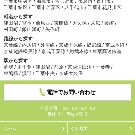
千葉市中央区
/
船橋市
/
習志野市
/
市原市
/
市川市
/
千葉市緑区
/
千葉市若葉区
/
八千代市
/
千葉市花見川区
町名から探す
津田沼
/
宮本
/
前原西
/
東船橋
/
大久保
/
末広
/
藤崎
/
村田町
/
飯山満町
/
矢作町
路線から探す
京葉線
/
内房線
/
外房線
/
京成千原線
/
総武線
/
京成本線
/
京成電鉄松戸線
/
京成千葉線
/
総武本線
/
東葉高速鉄道
駅から探す
蘇我
/
本千葉
/
津田沼
/
前原
/
京成津田沼
/
千葉寺
/
東船橋
/
浜野
/
千葉中央
/
京成大久保
電話でお問い合わせ
営業時間：
10：00～18：00
定休日：
毎週水曜日
ホーム
会社概要