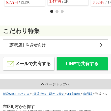
3.4
万
円
/ 1K
5.7
万
円
/ 2LDK
3.5
万
円
/ 1
こだわり特集
【蘇我店】単身者向け
メールで共有する
LINEで共有する
ページトップへ
賃貸SHOPエバンス
>
(賃貸)路線・駅から探す
>
JR京葉線
>
蘇我駅
>
翔成ビル
市区町村から探す