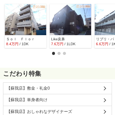
Ｓｏｌ Ｆｌｏｒ
Like亥鼻
リブリ・パ
8.4
万
円
/ 1DK
7.6
万
円
/ 1LDK
6.6
万
円
/ 1
こだわり特集
【蘇我店】敷金・礼金0
【蘇我店】単身者向け
【蘇我店】おしゃれなデザイナーズ