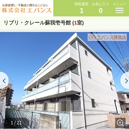
閲覧履歴
お気に入り
メニュー
1
0
リブリ・クレール蘇我壱号館 (
1
室)
1 / 21