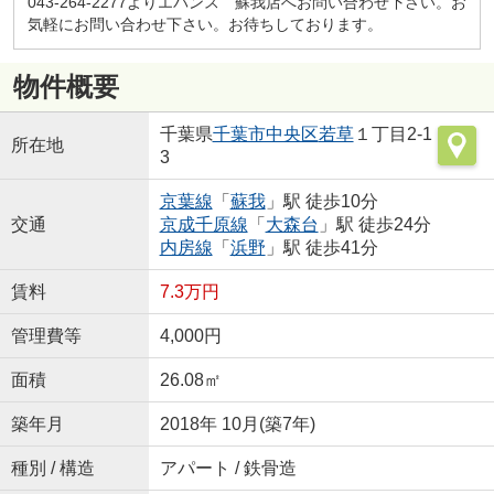
043-264-2277よりエバンス 蘇我店へお問い合わせ下さい。お
気軽にお問い合わせ下さい。お待ちしております。
物件概要
千葉県
千葉市中央区
若草
１丁目2-1
所在地
3
京葉線
「
蘇我
」駅 徒歩10分
交通
京成千原線
「
大森台
」駅 徒歩24分
内房線
「
浜野
」駅 徒歩41分
賃料
7.3万円
管理費等
4,000円
面積
26.08㎡
築年月
2018年 10月(築7年)
種別 / 構造
アパート / 鉄骨造