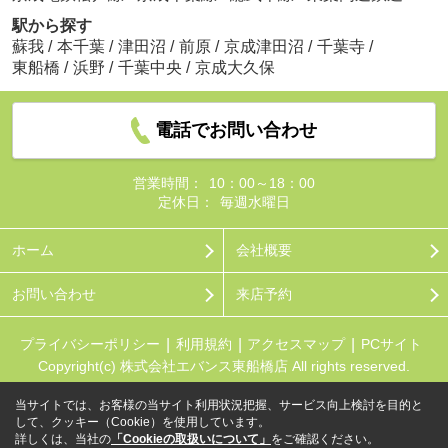
駅から探す
蘇我
/
本千葉
/
津田沼
/
前原
/
京成津田沼
/
千葉寺
/
東船橋
/
浜野
/
千葉中央
/
京成大久保
電話でお問い合わせ
営業時間：
10：00～18：00
定休日：
毎週水曜日
ホーム
会社概要
お問い合わせ
来店予約
プライバシーポリシー
利用規約
アクセスマップ
PCサイト
Copyright(c) 株式会社エバンス東船橋店 All rights reserved.
当サイトでは、お客様の当サイト利用状況把握、サービス向上検討を目的と
して、クッキー（Cookie）を使用しています。
詳しくは、当社の
「Cookieの取扱いについて」
をご確認ください。