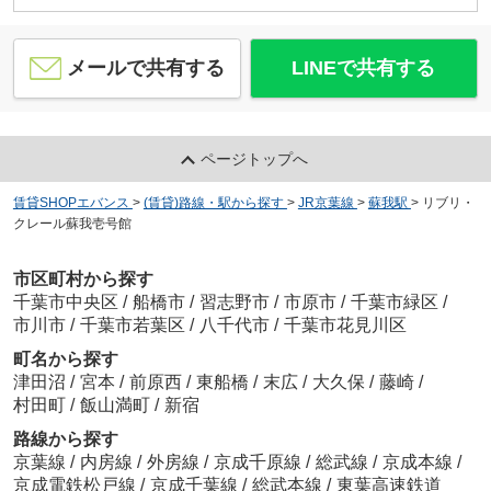
メールで共有する
LINEで共有する
ページトップへ
賃貸SHOPエバンス
>
(賃貸)路線・駅から探す
>
JR京葉線
>
蘇我駅
>
リブリ・
クレール蘇我壱号館
市区町村から探す
千葉市中央区
/
船橋市
/
習志野市
/
市原市
/
千葉市緑区
/
市川市
/
千葉市若葉区
/
八千代市
/
千葉市花見川区
町名から探す
津田沼
/
宮本
/
前原西
/
東船橋
/
末広
/
大久保
/
藤崎
/
村田町
/
飯山満町
/
新宿
路線から探す
京葉線
/
内房線
/
外房線
/
京成千原線
/
総武線
/
京成本線
/
京成電鉄松戸線
/
京成千葉線
/
総武本線
/
東葉高速鉄道