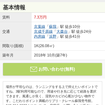
基本情報
賃料
7.3万円
京葉線
「
蘇我
」駅 徒歩10分
交通
京成千原線
「
大森台
」駅 徒歩24分
内房線
「
浜野
」駅 徒歩41分
間取り(面積)
1K(26.08㎡)
築年月
2018年 10月(築7年)
お問い合わせ(無料)
場所が平坦なのは、ランニングをする上で抑えたいポイントで
すね。3駅利用可能なので、用途や行き先に応じて経路を選択
できます。風通しが良く、湿気やカビの心配が少ない物件で
す。こだわりポイント満載のリブリ・クレール蘇我壱号館。