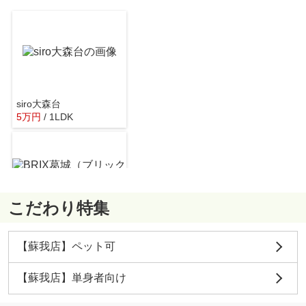
siro大森台
5
万
円
/ 1LDK
こだわり特集
BRIX葛城（ブリックス）
4.3
万
円
/ 1K
【蘇我店】ペット可
【蘇我店】単身者向け