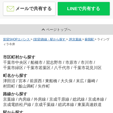
メールで共有する
LINEで共有する
ＭＳパラッゾ
7.5
万
円
/ 1LDK
ページトップへ
賃貸SHOPエバンス
>
(賃貸)路線・駅から探す
>
JR京葉線
>
蘇我駅
>
ラインヴ
ィラ今井
市区町村から探す
スターヒルズ長島B
千葉市中央区
/
船橋市
/
習志野市
/
市原市
/
市川市
/
5.2
万
円
/ 3DK
千葉市緑区
/
千葉市若葉区
/
八千代市
/
千葉市花見川区
町名から探す
津田沼
/
宮本
/
前原西
/
東船橋
/
大久保
/
末広
/
藤崎
/
村田町
/
飯山満町
/
矢作町
路線から探す
京葉線
/
内房線
/
外房線
/
京成千原線
/
総武線
/
京成本線
/
京成電鉄松戸線
/
京成千葉線
/
総武本線
/
東葉高速鉄道
駅から探す