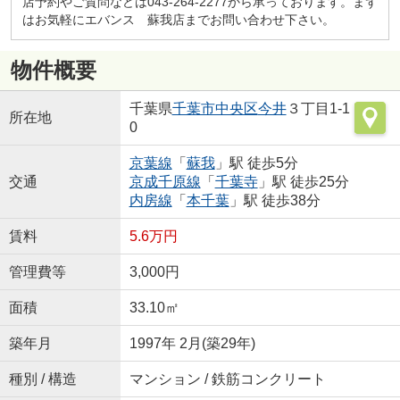
店予約やご質問などは043-264-2277から承っております。まず
はお気軽にエバンス 蘇我店までお問い合わせ下さい。
物件概要
千葉県
千葉市中央区
今井
３丁目1-1
所在地
0
京葉線
「
蘇我
」駅 徒歩5分
交通
京成千原線
「
千葉寺
」駅 徒歩25分
内房線
「
本千葉
」駅 徒歩38分
賃料
5.6万円
管理費等
3,000円
面積
33.10㎡
築年月
1997年 2月(築29年)
種別 / 構造
マンション / 鉄筋コンクリート