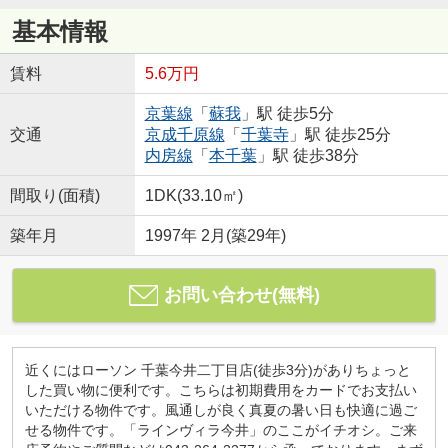
基本情報
賃料
5.6万円
京葉線
「
蘇我
」駅 徒歩5分
交通
京成千原線
「
千葉寺
」駅 徒歩25分
内房線
「
本千葉
」駅 徒歩38分
間取り(面積)
1DK(33.10㎡)
築年月
1997年 2月(築29年)
お問い合わせ(無料)
近くにはローソン 千葉今井二丁目店(徒歩3分)がありちょっと
した買い物に便利です。こちらは初期費用をカードでお支払い
いただける物件です。風通しが良く真夏の暑い日も快適に過ご
せる物件です。「ラインヴィラ今井」のここがイチオシ。ご来