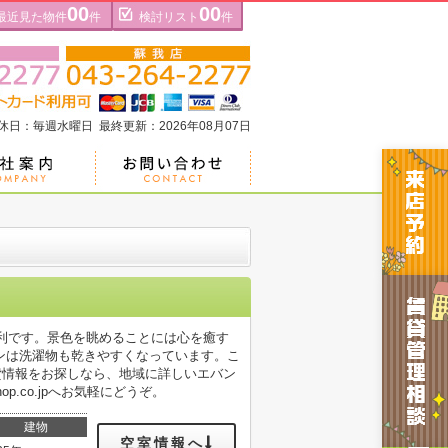
00
00
最近見た物件
件
検討リスト
件
定休日：毎週水曜日 最終更新：2026年08月07日
便利です。景色を眺めることには心を癒す
ンは洗濯物も乾きやすくなっています。こ
貸情報をお探しなら、地域に詳しいエバン
shop.co.jpへお気軽にどうぞ。
建物
空室情報へ