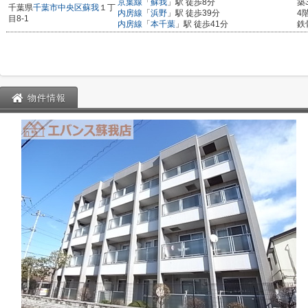
京葉線
「
蘇我
」駅 徒歩8分
築
千葉県
千葉市中央区
蘇我
１丁
内房線
「
浜野
」駅 徒歩39分
4
目8-1
内房線
「
本千葉
」駅 徒歩41分
鉄
物件情報