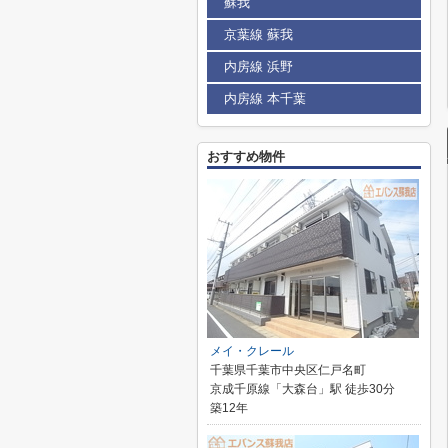
蘇我
京葉線 蘇我
内房線 浜野
内房線 本千葉
おすすめ物件
メイ・クレール
千葉県千葉市中央区仁戸名町
京成千原線「大森台」駅 徒歩30分
築12年