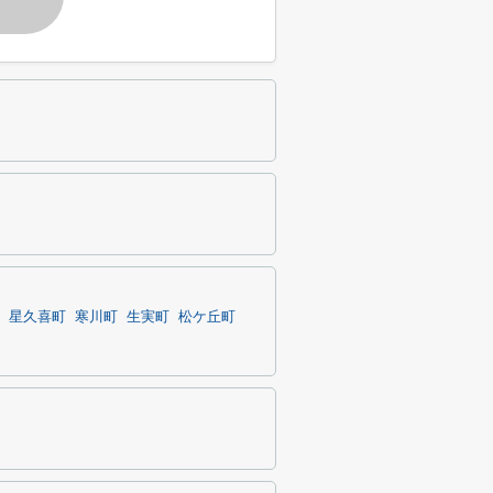
星久喜町
寒川町
生実町
松ケ丘町