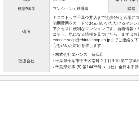
種別/構造
マンション / 鉄骨造
階建
ミニストップ千葉今井店まで徒歩4分と近場に
初期費用をカードでお支払いいただけるマンシ
アクセスに便利なマンションです。新着情報：サ
備考
コチラ。気になる情報を見つけたら、まずはお電話04
evance.soga@chintaishop.co.jp
心を込めた対応を致します。
株式会社エバンス 蘇我店
千葉県千葉市中央区南町２丁目9-10 第二京葉
取扱会社
千葉県知事 (5) 第14475号
（社）全日本不動