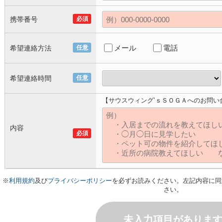
携帯番号
必須
メール
電話
希望連絡方法
任意
希望連絡時間
任意
【サウスウィング’ｓＳＯＧＡへのお問い
内容
必須
※
利用規約
及び
プライバシーポリシー
を必ずお読みください。左記内容に同
さい。
未入力項目がありま