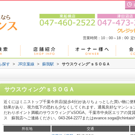
営業時間：10：00～18：00 
ら探す
>
JR京葉線
>
蘇我駅
>
サウスウィング’ｓＳＯＧＡ
サウスウィング’ｓＳＯＧＡ
近くにはミニストップ千葉今井店(徒歩4分)がありちょっとした買い物に
効果があり、視力低下の恐れも少なくしてくれます。通風良好なマンショ
だわりポイント満載のサウスウィング’sSOGA。千葉市中央区エリアの賃
ス 蘇我店へご連絡ください。043-264-2277またはevance.soga@chintai
所在地
交通