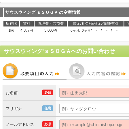
サウスウィング’ｓＳＯＧＡ
の空室情報
所在階
賃料
管理費・共益費
敷金/礼金/保証金/償却/敷引
1階
4.3万円
3,000円
/
/
/
/
0ヶ月
0ヶ月
-
-
-
サウスウィング’ｓＳＯＧＡ
へのお問い合わせ
お名前
必須
フリガナ
任意
メールアドレス
必須