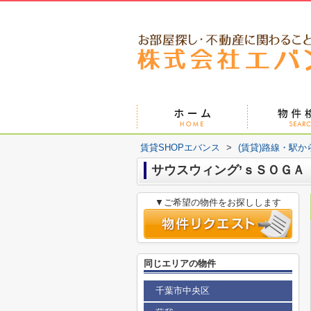
賃貸SHOPエバンス
>
(賃貸)路線・駅か
サウスウィング’ｓＳＯＧＡ
▼ご希望の物件をお探しします
同じエリアの物件
千葉市中央区