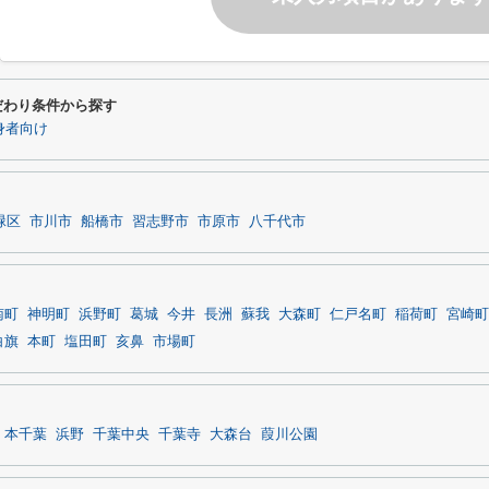
だわり条件から探す
身者向け
緑区
市川市
船橋市
習志野市
市原市
八千代市
南町
神明町
浜野町
葛城
今井
長洲
蘇我
大森町
仁戸名町
稲荷町
宮崎町
白旗
本町
塩田町
亥鼻
市場町
本千葉
浜野
千葉中央
千葉寺
大森台
葭川公園