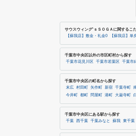
サウスウィング’ｓＳＯＧＡに関するこ
【蘇我店】敷金・礼金0
【蘇我店】単
千葉市中央区以外の市区町村から探す
千葉市花見川区
千葉市若葉区
千葉市
千葉市中央区の町名から探す
末広
村田町
矢作町
新宿
千葉寺町
今井町
都町
問屋町
港町
大巌寺町
千葉市中央区にある駅から探す
千葉
西千葉
千葉みなと
蘇我
東千葉