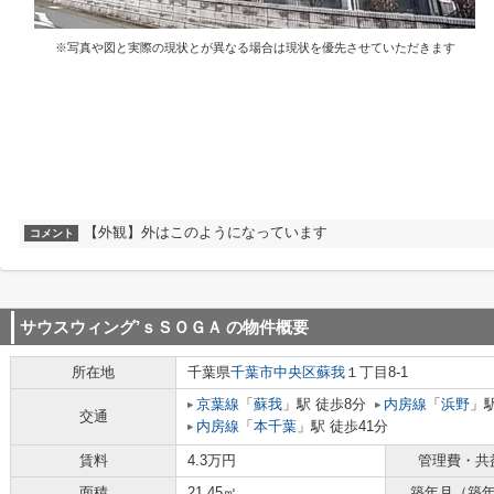
※写真や図と実際の現状とが異なる場合は現状を優先させていただきます
【外観】外はこのようになっています
コメント
サウスウィング’ｓＳＯＧＡ
の物件概要
所在地
千葉県
千葉市中央区
蘇我
１丁目8-1
京葉線
「
蘇我
」駅 徒歩8分
内房線
「
浜野
」駅
交通
内房線
「
本千葉
」駅 徒歩41分
賃料
4.3万円
管理費・共
面積
21.45㎡
築年月（築