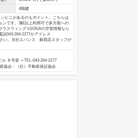
4階建
コンビニがあるのもポイント。こちらは
ョンです。3駅以上利用可で多方面への
ウスウィング’sSOGAの空室情報なら
3-264-2277かアドレス
までご連絡を下さい。当社エバンス 蘇我店スタッフが
ビル Ｂ号室
TEL:043-264-2277
産協会・（社）不動産保証協会