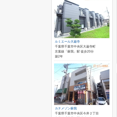
ルミエール大巌寺
千葉県千葉市中央区大巌寺町
京葉線「蘇我」駅 徒歩20分
築2年
カナメゾン蘇我
千葉県千葉市中央区今井２丁目