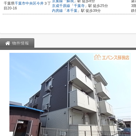
京葉線
「
蘇我
」駅 徒歩8分
築
千葉県
千葉市中央区
今井
３丁
京成千原線
「
千葉寺
」駅 徒歩25分
3
目20-16
内房線
「
本千葉
」駅 徒歩39分
鉄
物件情報