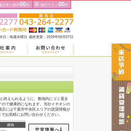
00
00
最近見た物件
件
検討リスト
件
定休日：毎週水曜日 最終更新：2026年08月07日
ッと終えられるように、敷地内にゴミ置き
すので健康的になれます。当社イチオシの
我店には千葉市中央区エリアの賃貸情報が
p.co.jpまでお気軽にお問い合わせください。
建物
空室情報へ