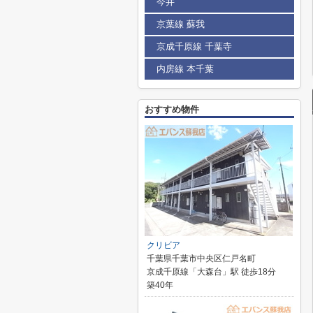
今井
京葉線 蘇我
京成千原線 千葉寺
内房線 本千葉
おすすめ物件
クリビア
千葉県千葉市中央区仁戸名町
京成千原線「大森台」駅 徒歩18分
築40年