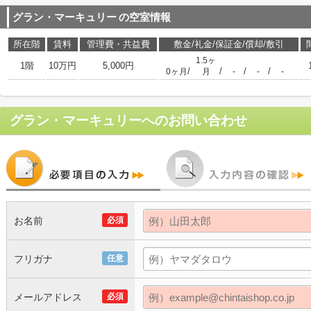
グラン・マーキュリー
の空室情報
所在階
賃料
管理費・共益費
敷金/礼金/保証金/償却/敷引
1.5ヶ
1階
10万円
5,000円
/
/
/
/
0ヶ月
月
-
-
-
グラン・マーキュリー
へのお問い合わせ
お名前
必須
フリガナ
任意
メールアドレス
必須