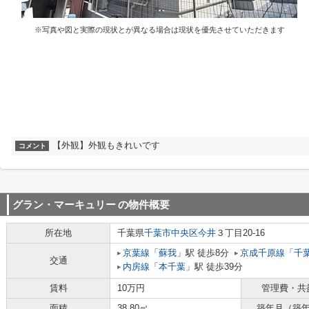
※写真や図と実際の現状とが異なる場合は現状を優先させていただきます
【外観】外観もきれいです
コメント
グラン・マーキュリー
の物件概要
所在地
千葉県
千葉市中央区
今井
３丁目20-16
京葉線
「
蘇我
」駅 徒歩8分
京成千原線
「
千
交通
内房線
「
本千葉
」駅 徒歩39分
賃料
10万円
管理費・共
面積
38.80㎡
築年月（築