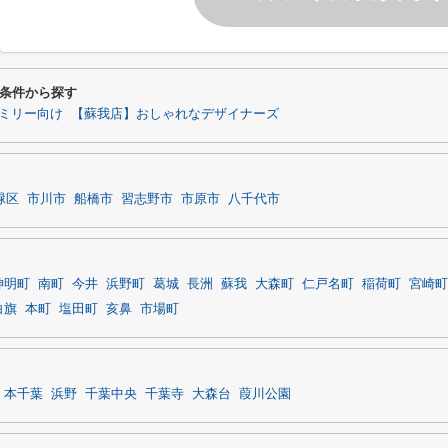
条件から探す
ミリー向け
【蘇我店】おしゃれなデザイナーズ
緑区
市川市
船橋市
習志野市
市原市
八千代市
神明町
南町
今井
浜野町
葛城
長洲
蘇我
大森町
仁戸名町
稲荷町
宮崎町
白旗
本町
塩田町
亥鼻
市場町
本千葉
浜野
千葉中央
千葉寺
大森台
葭川公園