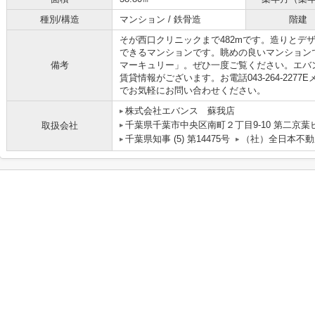
種別/構造
マンション / 鉄骨造
階建
そが西口クリニックまで482mです。造りとデ
できるマンションです。眺めの良いマンション
備考
マーキュリー」。ぜひ一度ご覧ください。エバ
賃貸情報がございます。お電話043-264-2277Eメールev
でお気軽にお問い合わせください。
株式会社エバンス 蘇我店
千葉県千葉市中央区南町２丁目9-10 第二京葉
取扱会社
千葉県知事 (5) 第14475号
（社）全日本不動