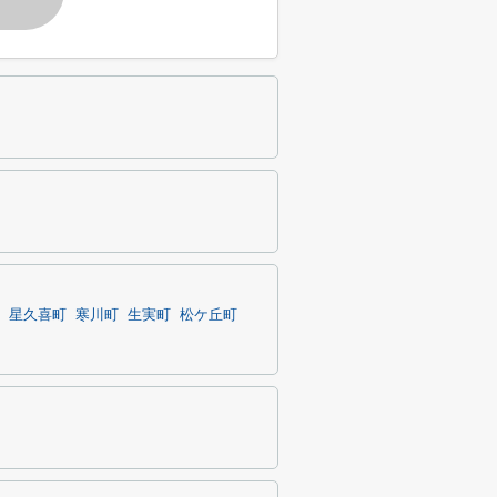
星久喜町
寒川町
生実町
松ケ丘町