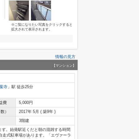
※ご覧になりたい写真をクリックすると
拡大されて表示されます。
情報の見方
【マンション】
葉寺
」駅 徒歩25分
益費
5,000円
年数）
2017年 5月 ( 築9年 )
3階建
ます。始発駅近くだと朝の混雑する時間
自走式駐車場があります。「エヴァーラ