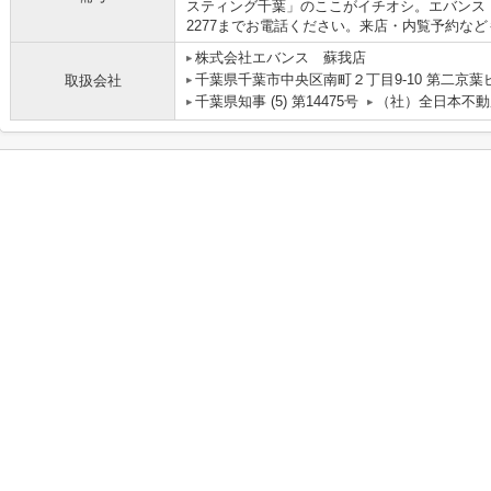
スティング千葉」のここがイチオシ。エバンス 蘇
2277までお電話ください。来店・内覧予約な
株式会社エバンス 蘇我店
千葉県千葉市中央区南町２丁目9-10 第二京葉
取扱会社
千葉県知事 (5) 第14475号
（社）全日本不動