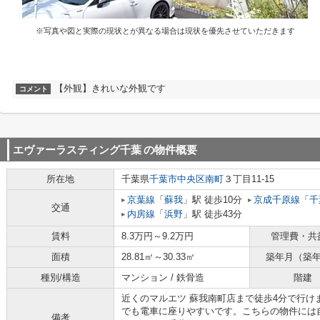
※写真や図と実際の現状とが異なる場合は現状を優先させていただきます
【外観】きれいな外観です
コメント
エヴァーラスティング千葉
の物件概要
所在地
千葉県
千葉市中央区
南町
３丁目11-15
京葉線
「
蘇我
」駅 徒歩10分
京成千原線
「
千
交通
内房線
「
浜野
」駅 徒歩43分
賃料
8.3万円～9.2万円
管理費・共
面積
28.81㎡～30.33㎡
築年月（築
種別/構造
マンション / 鉄骨造
階建
近くのマルエツ 蘇我南町店まで徒歩4分で行け
でも電車に座りやすいです。こちらの物件には
備考