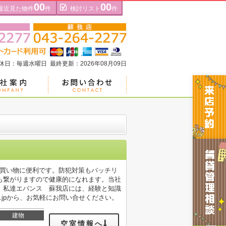
00
00
最近見た物件
件
検討リスト
件
定休日：毎週水曜日 最終更新：2026年08月09日
た買い物に便利です。防犯対策もバッチリ
も繋がりますので健康的になれます。当社
。私達エバンス 蘇我店には、経験と知識
hop.co.jpから、お気軽にお問い合せください。
建物
空室情報へ