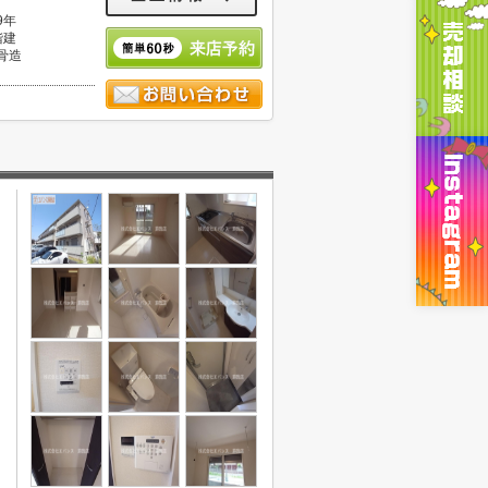
9年
階建
骨造