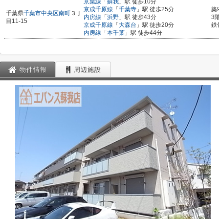
京葉線
「
蘇我
」駅 徒歩10分
京成千原線
「
千葉寺
」駅 徒歩25分
築
千葉県
千葉市中央区
南町
３丁
内房線
「
浜野
」駅 徒歩43分
3
目11-15
京成千原線
「
大森台
」駅 徒歩20分
鉄
内房線
「
本千葉
」駅 徒歩44分
物件情報
周辺施設