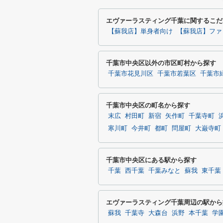
エヴァーラスティング千葉に関するこだ
【蘇我店】単身者向け
【蘇我店】ファ
千葉市中央区以外の市区町村から探す
千葉市花見川区
千葉市若葉区
千葉市
千葉市中央区の町名から探す
末広
村田町
新宿
矢作町
千葉寺町
寒川町
今井町
都町
問屋町
大巌寺町
千葉市中央区にある駅から探す
千葉
西千葉
千葉みなと
蘇我
東千葉
エヴァーラスティング千葉周辺の駅から
蘇我
千葉寺
大森台
浜野
本千葉
学