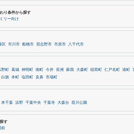
わり条件から探す
ミリー向け
緑区
市川市
船橋市
習志野市
市原市
八千代市
浜野町
葛城
神明町
南町
今井
長洲
蘇我
大森町
稲荷町
仁戸名町
港町
白旗
本町
塩田町
亥鼻
市場町
本千葉
浜野
千葉中央
千葉寺
大森台
葭川公園
探す
園前