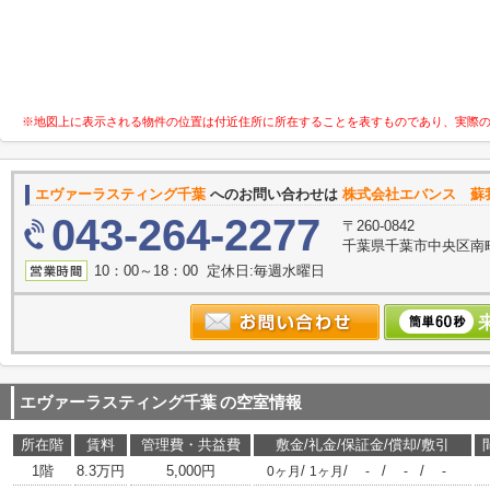
※地図上に表示される物件の位置は付近住所に所在することを表すものであり、実際
エヴァーラスティング千葉
へのお問い合わせは
株式会社エバンス 蘇
043-264-2277
〒260-0842
千葉県千葉市中央区南町
10：00～18：00 定休日:毎週水曜日
エヴァーラスティング千葉
の空室情報
所在階
賃料
管理費・共益費
敷金/礼金/保証金/償却/敷引
1階
8.3万円
5,000円
/
/
/
/
0ヶ月
1ヶ月
-
-
-