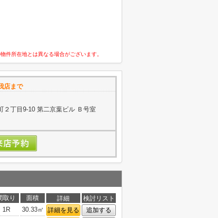
の物件所在地とは異なる場合がございます。
我店まで
２丁目9-10 第二京葉ビル Ｂ号室
間取り
面積
詳細
検討リスト
1R
30.33㎡
詳細を見る
追加する