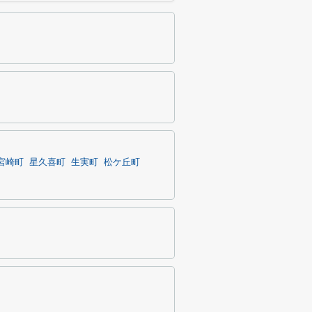
宮崎町
星久喜町
生実町
松ケ丘町