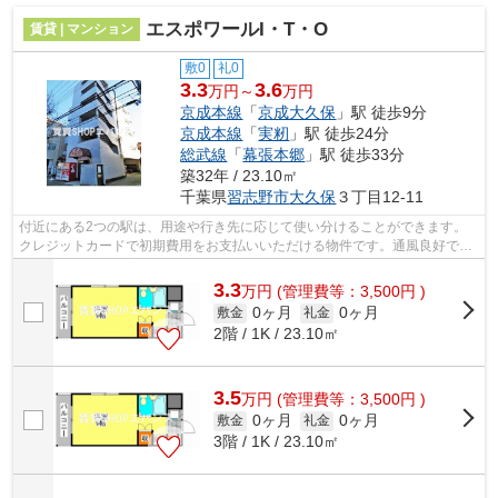
エスポワールI・T・O
賃貸 | マンション
敷0
礼0
3.3
3.6
万円～
万円
京成本線
「
京成大久保
」駅 徒歩9分
京成本線
「
実籾
」駅 徒歩24分
総武線
「
幕張本郷
」駅 徒歩33分
築32年 / 23.10㎡
千葉県
習志野市
大久保
３丁目12-11
付近にある2つの駅は、用途や行き先に応じて使い分けることができます。
クレジットカードで初期費用をお支払いいただける物件です。通風良好で陽
の当たる気持ちの良い物件をご提供いた...
3.3
万
円
(管理費等：3,500円 )
0ヶ月
0ヶ月
敷金
礼金
2階 / 1K / 23.10㎡
3.5
万
円
(管理費等：3,500円 )
0ヶ月
0ヶ月
敷金
礼金
3階 / 1K / 23.10㎡