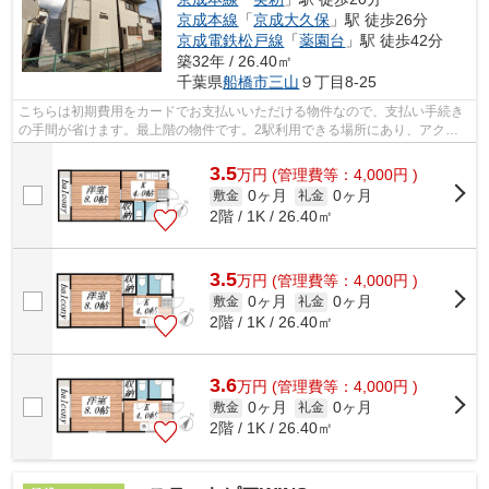
京成本線
「
京成大久保
」駅 徒歩26分
京成電鉄松戸線
「
薬園台
」駅 徒歩42分
築32年 / 26.40㎡
千葉県
船橋市
三山
９丁目8-25
こちらは初期費用をカードでお支払いいただける物件なので、支払い手続き
の手間が省けます。最上階の物件です。2駅利用できる場所にあり、アクセ
スが便利です。通風良好なアパートはい...
3.5
万
円
(管理費等：4,000円 )
0ヶ月
0ヶ月
敷金
礼金
2階 / 1K / 26.40㎡
3.5
万
円
(管理費等：4,000円 )
0ヶ月
0ヶ月
敷金
礼金
2階 / 1K / 26.40㎡
3.6
万
円
(管理費等：4,000円 )
0ヶ月
0ヶ月
敷金
礼金
2階 / 1K / 26.40㎡