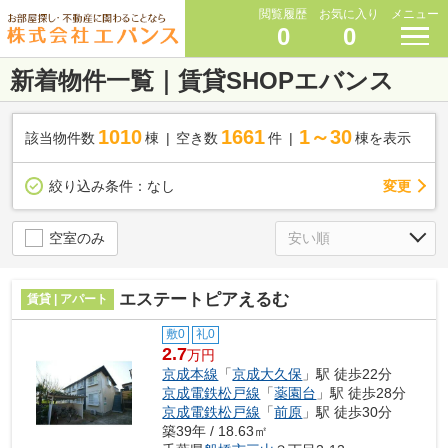
閲覧履歴
お気に入り
メニュー
0
0
新着物件一覧｜賃貸SHOPエバンス
1010
1661
1～30
該当物件数
棟
空き数
件
棟を表示
変更
絞り込み条件：
なし
空室のみ
エステートピアえるむ
賃貸 | アパート
敷0
礼0
2.7
万円
京成本線
「
京成大久保
」駅 徒歩22分
京成電鉄松戸線
「
薬園台
」駅 徒歩28分
京成電鉄松戸線
「
前原
」駅 徒歩30分
築39年 / 18.63㎡