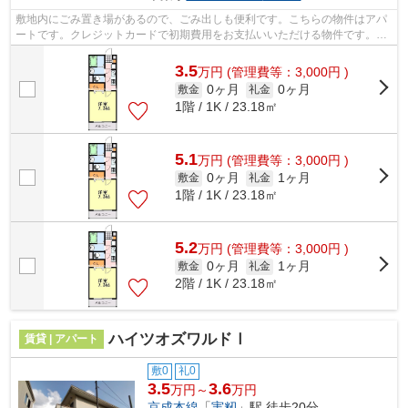
敷地内にごみ置き場があるので、ごみ出しも便利です。こちらの物件はアパ
ートです。クレジットカードで初期費用をお支払いいただける物件です。当
社イチオシの物件の「アムールおゆみ...
3.5
万
円
(管理費等：3,000円 )
0ヶ月
0ヶ月
敷金
礼金
1階 / 1K / 23.18㎡
5.1
万
円
(管理費等：3,000円 )
0ヶ月
1ヶ月
敷金
礼金
1階 / 1K / 23.18㎡
5.2
万
円
(管理費等：3,000円 )
0ヶ月
1ヶ月
敷金
礼金
2階 / 1K / 23.18㎡
ハイツオズワルドⅠ
賃貸 | アパート
敷0
礼0
3.5
3.6
万円～
万円
京成本線
「
実籾
」駅 徒歩20分