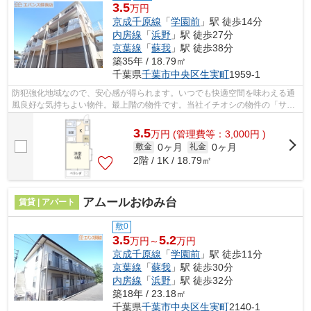
3.5
万円
京成千原線
「
学園前
」駅 徒歩14分
内房線
「
浜野
」駅 徒歩27分
京葉線
「
蘇我
」駅 徒歩38分
築35年 / 18.79㎡
千葉県
千葉市中央区
生実町
1959-1
防犯強化地域なので、安心感が得られます。いつでも快適空間を味わえる通
風良好な気持ちよい物件。最上階の物件です。当社イチオシの物件の「サン
ミッシェル」。ぜひ一度ご覧ください...
3.5
万
円
(管理費等：3,000円 )
0ヶ月
0ヶ月
敷金
礼金
2階 / 1K / 18.79㎡
アムールおゆみ台
賃貸 | アパート
敷0
3.5
5.2
万円～
万円
京成千原線
「
学園前
」駅 徒歩11分
京葉線
「
蘇我
」駅 徒歩30分
内房線
「
浜野
」駅 徒歩32分
築18年 / 23.18㎡
千葉県
千葉市中央区
生実町
2140-1