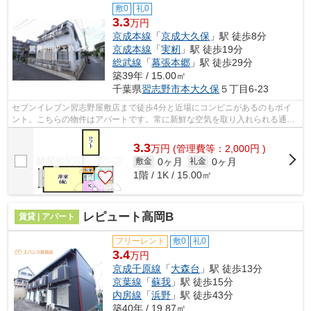
敷0
礼0
3.3
万円
京成本線
「
京成大久保
」駅 徒歩8分
京成本線
「
実籾
」駅 徒歩19分
総武線
「
幕張本郷
」駅 徒歩29分
築39年 / 15.00㎡
千葉県
習志野市
本大久保
５丁目6-23
セブンイレブン習志野屋敷店まで徒歩4分と近場にコンビニがあるのもポイ
ント。こちらの物件はアパートです。常に新鮮な空気を取り入れられる通風
良好な間取りの物件。こちらの物件は周...
3.3
万
円
(管理費等：2,000円 )
0ヶ月
0ヶ月
敷金
礼金
1階 / 1K / 15.00㎡
レピュート高岡B
賃貸 | アパート
フリーレント
敷0
礼0
3.4
万円
京成千原線
「
大森台
」駅 徒歩13分
京葉線
「
蘇我
」駅 徒歩15分
内房線
「
浜野
」駅 徒歩43分
築40年 / 19.87㎡