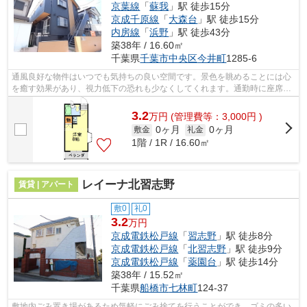
京葉線
「
蘇我
」駅 徒歩15分
京成千原線
「
大森台
」駅 徒歩15分
内房線
「
浜野
」駅 徒歩43分
築38年 / 16.60㎡
千葉県
千葉市中央区
今井町
1285-6
通風良好な物件はいつでも気持ちの良い空間です。景色を眺めることには心
を癒す効果があり、視力低下の恐れも少なくしてくれます。通勤時に座席に
座りやすい、始発駅の近くにある物件...
3.2
万
円
(管理費等：3,000円 )
0ヶ月
0ヶ月
敷金
礼金
1階 / 1R / 16.60㎡
レイーナ北習志野
賃貸 | アパート
敷0
礼0
3.2
万円
京成電鉄松戸線
「
習志野
」駅 徒歩8分
京成電鉄松戸線
「
北習志野
」駅 徒歩9分
京成電鉄松戸線
「
薬園台
」駅 徒歩14分
築38年 / 15.52㎡
千葉県
船橋市
七林町
124-37
敷地内ごみ置き場があるため気軽にごみ捨てを行うことができ、ゴミの多い