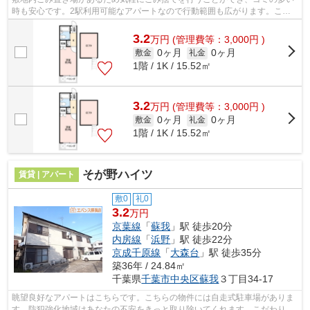
時も安心です。2駅利用可能なアパートなので行動範囲も広がります。こち
らの物件はアパートです。こちらは初期...
3.2
万
円
(管理費等：3,000円 )
0ヶ月
0ヶ月
敷金
礼金
1階 / 1K / 15.52㎡
3.2
万
円
(管理費等：3,000円 )
0ヶ月
0ヶ月
敷金
礼金
1階 / 1K / 15.52㎡
そが野ハイツ
賃貸 | アパート
敷0
礼0
3.2
万円
京葉線
「
蘇我
」駅 徒歩20分
内房線
「
浜野
」駅 徒歩22分
京成千原線
「
大森台
」駅 徒歩35分
築36年 / 24.84㎡
千葉県
千葉市中央区
蘇我
３丁目34-17
眺望良好なアパートはこちらです。こちらの物件には自走式駐車場がありま
す。防犯強化地域はあなたの不安をきっと取り除いてくれます。こだわりポ