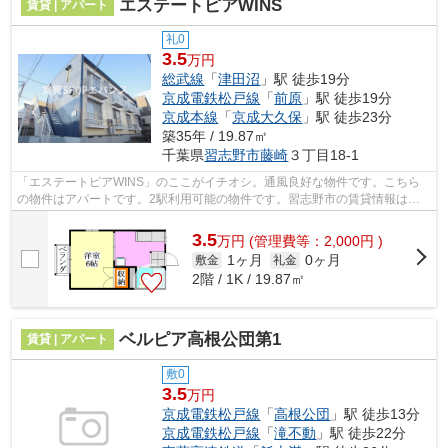
エステートピアWINS
賃貸 | アパート
礼0
3.5
万円
総武線
「
津田沼
」駅 徒歩19分
京成電鉄松戸線
「
前原
」駅 徒歩19分
京成本線
「
京成大久保
」駅 徒歩23分
築35年 / 19.87㎡
千葉県
習志野市
藤崎
３丁目18-1
「エステートピアWINS」のここがイチオシ。通風良好な物件です。こちら
の物件はアパートです。2駅利用可能の物件です。習志野市の賃貸情報は私
どもにお任せください。総武線津田沼周辺...
3.5
万
円
(管理費等：2,000円 )
1ヶ月
0ヶ月
敷金
礼金
2階 / 1K / 19.87㎡
ベルピア高根公団第1
賃貸 | アパート
敷0
3.5
万円
京成電鉄松戸線
「
高根公団
」駅 徒歩13分
京成電鉄松戸線
「
滝不動
」駅 徒歩22分