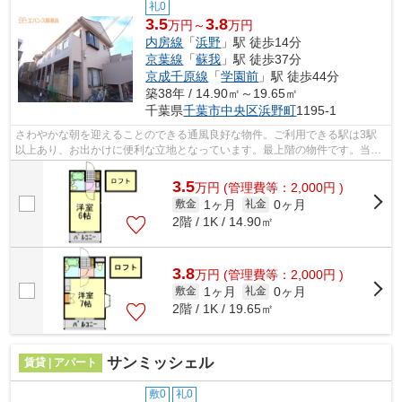
礼0
3.5
3.8
万円～
万円
内房線
「
浜野
」駅 徒歩14分
京葉線
「
蘇我
」駅 徒歩37分
京成千原線
「
学園前
」駅 徒歩44分
築38年 / 14.90㎡～19.65㎡
千葉県
千葉市中央区
浜野町
1195-1
さわやかな朝を迎えることのできる通風良好な物件。ご利用できる駅は3駅
以上あり、お出かけに便利な立地となっています。最上階の物件です。当社
イチオシの物件の「レジェンドハマノ」...
3.5
万
円
(管理費等：2,000円 )
1ヶ月
0ヶ月
敷金
礼金
2階 / 1K / 14.90㎡
3.8
万
円
(管理費等：2,000円 )
1ヶ月
0ヶ月
敷金
礼金
2階 / 1K / 19.65㎡
サンミッシェル
賃貸 | アパート
敷0
礼0