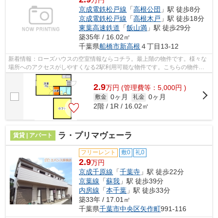
京成電鉄松戸線
「
高根公団
」駅 徒歩8分
京成電鉄松戸線
「
高根木戸
」駅 徒歩18分
東葉高速鉄道
「
飯山満
」駅 徒歩29分
築35年 / 16.02㎡
千葉県
船橋市
新高根
４丁目13-12
新着情報：ローズハウスの空室情報ならコチラ。最上階の物件です。様々な
場所へのアクセスがしやすくなる2駅利用可能な物件です。こちらの物件は
アパートです。京成電鉄松戸線高根公団...
2.9
万
円
(管理費等：5,000円 )
0ヶ月
0ヶ月
敷金
礼金
2階 / 1R / 16.02㎡
ラ・プリマヴェーラ
賃貸 | アパート
フリーレント
敷0
礼0
2.9
万円
京成千原線
「
千葉寺
」駅 徒歩22分
京葉線
「
蘇我
」駅 徒歩39分
内房線
「
本千葉
」駅 徒歩33分
築33年 / 17.01㎡
千葉県
千葉市中央区
矢作町
991-116