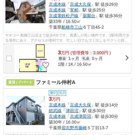
京成本線
「
京成大久保
」駅 徒歩26分
京成本線
「
実籾
」駅 徒歩25分
京成電鉄松戸線
「
薬園台
」駅 徒歩36分
築33年 / 16.50㎡
千葉県
船橋市
三山
６丁目45-2
ヤオコー 船橋三山店まで徒歩4分です。風通しが良い物件です。2駅利用でき
る場所にあり、アクセスが便利です。忙しい日でもゴミ出しをサクッと終え
られるように、敷地内にゴミ置き場を...
3
万
円
(管理費等：3,000円 )
1ヶ月
0ヶ月
敷金
礼金
1階 / 1K / 16.50㎡
ファミール仲村A
賃貸 | アパート
敷0
礼0
3
万円
京成本線
「
京成大久保
」駅 徒歩14分
総武線
「
津田沼
」駅 徒歩30分
京成本線
「
京成津田沼
」駅 徒歩30分
築30年 / 16.00㎡
千葉県
習志野市
藤崎
５丁目13-7