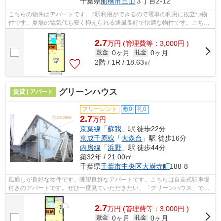
千葉県
船橋市
三山
３丁目2-12
こちらの物件はアパートです。2駅利用ができるので電車の利用に役立つ物
件です。夏場の電気代も安く抑えられる通風良好で快適な物件です。こちら
の物件では初期費用をカードでお支払い...
2.7
万
円
(管理費等：3,000円 )
0ヶ月
0ヶ月
敷金
礼金
2階 / 1R / 18.63㎡
グリーンハウス
賃貸 | アパート
フリーレント
敷0
礼0
2.7
万円
京葉線
「
蘇我
」駅 徒歩22分
京成千原線
「
大森台
」駅 徒歩16分
内房線
「
浜野
」駅 徒歩44分
築32年 / 21.00㎡
千葉県
千葉市中央区
大巌寺町
188-8
風通しが良好な物件です。眺望良好なアパートです。こちらは自走式駐車場
付きのアパートです。ぜひ一度見ていただきたい、「グリーンハウス」で
す。千葉市中央区の京葉線蘇我近くが快...
2.7
万
円
(管理費等：3,000円 )
0ヶ月
0ヶ月
敷金
礼金