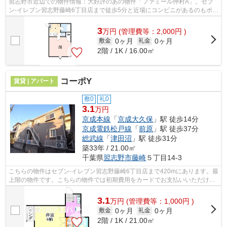
習志野市近辺での物件情報：大好評のあの物件「ファミール仲村A」。セブ
ン-イレブン習志野藤崎6丁目店まで徒歩5分と近場にコンビニがあるのもポイ
ント。こちらは初期費用をカードでお...
3
万
円
(管理費等：2,000円 )
0ヶ月
0ヶ月
敷金
礼金
2階 / 1K / 16.00㎡
コーポY
賃貸 | アパート
敷0
礼0
3.1
万円
京成本線
「
京成大久保
」駅 徒歩14分
京成電鉄松戸線
「
前原
」駅 徒歩37分
総武線
「
津田沼
」駅 徒歩31分
築33年 / 21.00㎡
千葉県
習志野市
藤崎
５丁目14-3
こちらの物件はセブン-イレブン習志野藤崎6丁目店まで420mにあります。最
上階の物件です。こちらの物件では初期費用をカードでお支払いいただけま
す。こちらの物件はアパートです。習...
3.1
万
円
(管理費等：1,000円 )
0ヶ月
0ヶ月
敷金
礼金
2階 / 1K / 21.00㎡