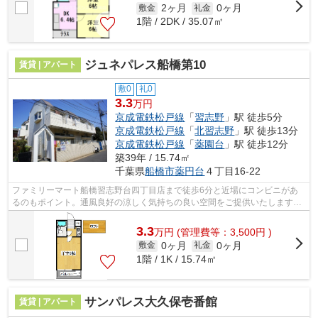
2ヶ月
0ヶ月
敷金
礼金
1階 / 2DK / 35.07㎡
ジュネパレス船橋第10
賃貸 | アパート
敷0
礼0
3.3
万円
京成電鉄松戸線
「
習志野
」駅 徒歩5分
京成電鉄松戸線
「
北習志野
」駅 徒歩13分
京成電鉄松戸線
「
薬園台
」駅 徒歩12分
築39年 / 15.74㎡
千葉県
船橋市
薬円台
４丁目16-22
ファミリーマート船橋習志野台四丁目店まで徒歩6分と近場にコンビニがあ
るのもポイント。通風良好の涼しく気持ちの良い空間をご提供いたします。
こちらの物件では初期費用をカードでお...
3.3
万
円
(管理費等：3,500円 )
0ヶ月
0ヶ月
敷金
礼金
1階 / 1K / 15.74㎡
サンパレス大久保壱番館
賃貸 | アパート