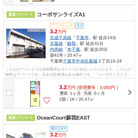
コーポサンライズA1
賃貸 | アパート
フリーレント
礼0
3.2
万円
京成千原線
「
千葉寺
」駅 徒歩14分
京葉線
「
蘇我
」駅 徒歩31分
内房線
「
本千葉
」駅 徒歩20分
築41年 / 20.47㎡
千葉県
千葉市中央区
葛城
３丁目10-24
こちらのアパートでは初期費用をカードでお支払いいただけます。こちらの
物件はアパートです。自走式駐車場がある物件です。「コーポサンライズ
A」のここがイチオシ。エバンス 蘇我店...
3.2
万
円
(管理費等：3,000円 )
1ヶ月
0ヶ月
敷金
礼金
1階 / 1K / 20.47㎡
OceanCourt蘇我EAST
賃貸 | アパート
敷0
礼0
3.2
万円