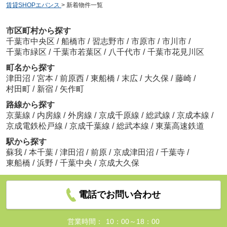
賃貸SHOPエバンス
>
新着物件一覧
市区町村から探す
千葉市中央区
/
船橋市
/
習志野市
/
市原市
/
市川市
/
千葉市緑区
/
千葉市若葉区
/
八千代市
/
千葉市花見川区
町名から探す
津田沼
/
宮本
/
前原西
/
東船橋
/
末広
/
大久保
/
藤崎
/
村田町
/
新宿
/
矢作町
路線から探す
京葉線
/
内房線
/
外房線
/
京成千原線
/
総武線
/
京成本線
/
京成電鉄松戸線
/
京成千葉線
/
総武本線
/
東葉高速鉄道
駅から探す
蘇我
/
本千葉
/
津田沼
/
前原
/
京成津田沼
/
千葉寺
/
東船橋
/
浜野
/
千葉中央
/
京成大久保
電話でお問い合わせ
営業時間：
10：00～18：00