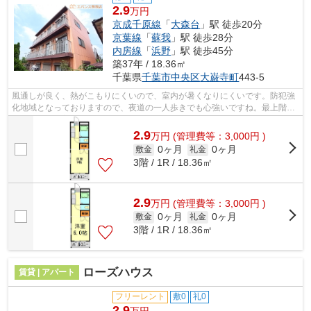
2.9
万円
京成千原線
「
大森台
」駅 徒歩20分
京葉線
「
蘇我
」駅 徒歩28分
内房線
「
浜野
」駅 徒歩45分
築37年 / 18.36㎡
千葉県
千葉市中央区
大巌寺町
443-5
風通しが良く、熱がこもりにくいので、室内が暑くなりにくいです。防犯強
化地域となっておりますので、夜道の一人歩きでも心強いですね。最上階の
物件です。新着情報：ヒロ大巌寺の空...
2.9
万
円
(管理費等：3,000円 )
0ヶ月
0ヶ月
敷金
礼金
3階 / 1R / 18.36㎡
2.9
万
円
(管理費等：3,000円 )
0ヶ月
0ヶ月
敷金
礼金
3階 / 1R / 18.36㎡
ローズハウス
賃貸 | アパート
フリーレント
敷0
礼0
2.9
万円