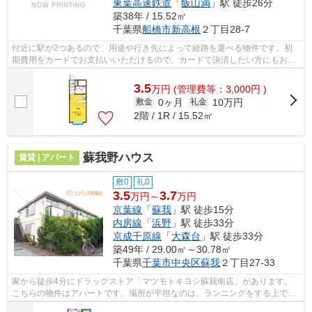
東葉高速鉄道
「
飯山満
」駅 徒歩26分
築38年 / 15.52㎡
千葉県
船橋市
新高根
２丁目28-7
付近に駅が2つあるので、用途や行き先によって経路を選べる物件です。初
期費用をカードでお支払いいただけるので、カードで決済したい方にもおす
すめです。最上階の物件です。こだわり...
3.5
万
円
(管理費等：3,000円 )
0ヶ月
10万円
敷金
礼金
2階 / 1R / 15.52㎡
蘇我野ハウス
賃貸 | アパート
敷0
礼0
3.5
3.7
万円～
万円
京葉線
「
蘇我
」駅 徒歩15分
内房線
「
浜野
」駅 徒歩33分
京成千原線
「
大森台
」駅 徒歩33分
築49年 / 29.00㎡～30.78㎡
千葉県
千葉市中央区
蘇我
２丁目27-33
家から徒歩4分にドラッグストア「マツモトキヨシ蘇我南店」があります。
こちらの物件はアパートです。場所が平坦なのは、ランニングをする上で抑
えたいポイントですね。当社イチオシの...