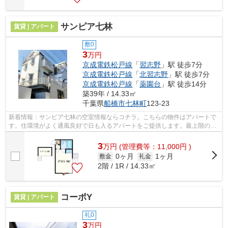
サンピア七林
賃貸 | アパート
敷0
3
万円
京成電鉄松戸線
「
習志野
」駅 徒歩7分
京成電鉄松戸線
「
北習志野
」駅 徒歩7分
京成電鉄松戸線
「
薬園台
」駅 徒歩14分
築39年 / 14.33㎡
千葉県
船橋市
七林町
123-23
新着情報：サンピア七林の空室情報ならコチラ。こちらの物件はアパートで
す。住環境がよく通風良好で日も入るアパートをご提供します。最上階のア
パートです。船橋市の賃貸情報は私ど...
3
万
円
(管理費等：11,000円 )
0ヶ月
1ヶ月
敷金
礼金
2階 / 1R / 14.33㎡
コーポY
賃貸 | アパート
礼0
3
万円