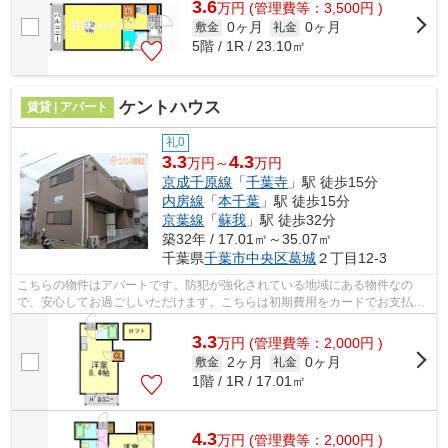
3.6
万
円
(管理費等：3,500円 )
0ヶ月
0ヶ月
敷金
礼金
5階 / 1R / 23.10㎡
ケントハウス
賃貸 | アパート
礼0
3.3
4.3
万円～
万円
京成千原線
「
千葉寺
」駅 徒歩15分
内房線
「
本千葉
」駅 徒歩15分
京葉線
「
蘇我
」駅 徒歩32分
築32年 / 17.01㎡～35.07㎡
千葉県
千葉市中央区
葛城
２丁目12-3
こちらの物件はアパートです。防犯が強化されている地域にある物件なの
で、安心してお過ごしいただけます。こちらは初期費用をカードでお支払い
いただける物件です。こだわりポイント...
3.3
万
円
(管理費等：2,000円 )
2ヶ月
0ヶ月
敷金
礼金
1階 / 1R / 17.01㎡
4.3
万
円
(管理費等：2,000円 )