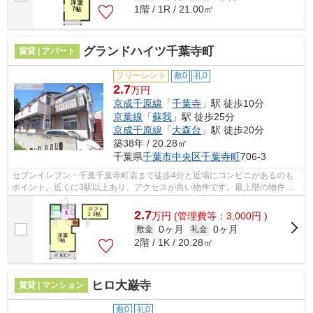
1階 / 1R / 21.00㎡
グランドハイツ千葉寺町
賃貸 | アパート
フリーレント
敷0
礼0
2.7
万円
京成千原線
「
千葉寺
」駅 徒歩10分
京葉線
「
蘇我
」駅 徒歩25分
京成千原線
「
大森台
」駅 徒歩20分
築38年 / 20.28㎡
千葉県
千葉市中央区
千葉寺町
706-3
セブンイレブン・千葉千葉寺町店まで徒歩4分と近場にコンビニがあるのも
ポイント。近くに3駅以上あり、アクセスが良い物件です。最上階の物件で
す。新着情報：グランドハイツ千葉寺町...
2.7
万
円
(管理費等：3,000円 )
0ヶ月
0ヶ月
敷金
礼金
2階 / 1K / 20.28㎡
ヒロ大巌寺
賃貸 | マンション
敷0
礼0