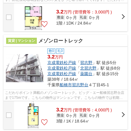
イント満載のそが野ハイツ。エバンス...
3.2
万
円
(管理費等：3,000円 )
0ヶ月
0ヶ月
敷金
礼金
1階 / 1DK / 24.84㎡
メゾンロートレック
賃貸 | マンション
敷0
礼0
3.2
万円
京成電鉄松戸線
「
習志野
」駅 徒歩5分
京成電鉄松戸線
「
北習志野
」駅 徒歩8分
京成電鉄松戸線
「
薬園台
」駅 徒歩15分
築38年 / 18.64㎡
千葉県
船橋市
習志野台
４丁目45-1
こだわりポイント満載のメゾンロートレック。ビッグ・エー船橋習志野台店
まで175mです。こちらの物件はマンションです。こちらの物件では初期費
用をカードでお支払いいただけます。エ...
3.2
万
円
(管理費等：4,000円 )
0ヶ月
0ヶ月
敷金
礼金
3階 / 1K / 18.64㎡