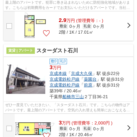
最上階のアパートです。犯罪に巻き込まれないために防犯強化地域がありま
す。こちらは初期費用をカードでお支払いいただけるアパートです。当社イ
チオシの物件の「ラ・プリマヴェーラ...
2.9
万
円
(管理費等：- )
0ヶ月
0ヶ月
敷金
礼金
2階 / 1K / 17.01㎡
スターダスト石川
賃貸 | アパート
敷0
礼0
3
万円
京成本線
「
京成大久保
」駅 徒歩22分
京成電鉄松戸線
「
薬園台
」駅 徒歩31分
京成電鉄松戸線
「
前原
」駅 徒歩31分
築39年 / 20.46㎡
千葉県
船橋市
三山
２丁目36-21
ぜひ一度見ていただきたい、「スターダスト石川」です。こちらの物件はア
パートです。最上階のアパートです。空気の入れ替えも簡単におこなえる通
風良好のアパートです。エバンスへの...
3
万
円
(管理費等：2,000円 )
0ヶ月
0ヶ月
敷金
礼金
2階 / 1K / 20.46㎡