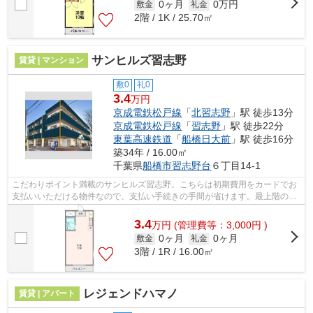
0ヶ月
0万円
敷金
礼金
2階 / 1K / 25.70㎡
サンヒルズ習志野
賃貸 | マンション
敷0
礼0
3.4
万円
京成電鉄松戸線
「
北習志野
」駅 徒歩13分
京成電鉄松戸線
「
習志野
」駅 徒歩22分
東葉高速鉄道
「
船橋日大前
」駅 徒歩16分
築34年 / 16.00㎡
千葉県
船橋市
習志野台
６丁目14-1
こだわりポイント満載のサンヒルズ習志野。こちらは初期費用をカードでお
支払いいただける物件なので、支払い手続きの手間が省けます。最上階の物
件です。こちらの物件はマンションで...
3.4
万
円
(管理費等：3,000円 )
0ヶ月
0ヶ月
敷金
礼金
3階 / 1R / 16.00㎡
レジェンドハマノ
賃貸 | アパート