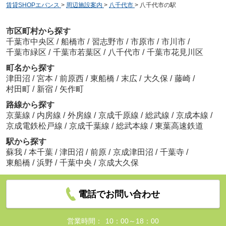
賃貸SHOPエバンス
>
周辺施設案内
>
八千代市
>
八千代市の駅
市区町村から探す
千葉市中央区
/
船橋市
/
習志野市
/
市原市
/
市川市
/
千葉市緑区
/
千葉市若葉区
/
八千代市
/
千葉市花見川区
町名から探す
津田沼
/
宮本
/
前原西
/
東船橋
/
末広
/
大久保
/
藤崎
/
村田町
/
新宿
/
矢作町
路線から探す
京葉線
/
内房線
/
外房線
/
京成千原線
/
総武線
/
京成本線
/
京成電鉄松戸線
/
京成千葉線
/
総武本線
/
東葉高速鉄道
駅から探す
蘇我
/
本千葉
/
津田沼
/
前原
/
京成津田沼
/
千葉寺
/
東船橋
/
浜野
/
千葉中央
/
京成大久保
電話でお問い合わせ
営業時間：
10：00～18：00