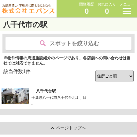
閲覧履歴
お気に入り
メニュー
0
0
八千代市の駅
スポットを絞り込む
※物件情報の周辺施設紹介のページであり、各店舗への問い合わせは当
社では対応できません。
該当件数
1
件
八千代台駅
千葉県八千代市八千代台北１丁目
-
ページトップへ