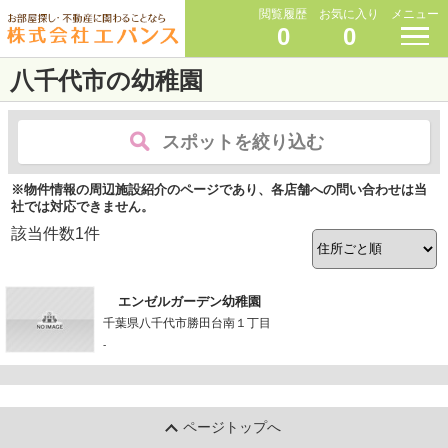
閲覧履歴
お気に入り
メニュー
0
0
八千代市の幼稚園
スポットを絞り込む
※物件情報の周辺施設紹介のページであり、各店舗への問い合わせは当
社では対応できません。
該当件数
1
件
エンゼルガーデン幼稚園
千葉県八千代市勝田台南１丁目
-
ページトップへ