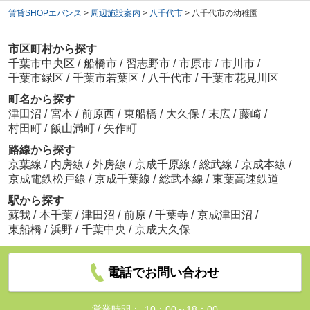
賃貸SHOPエバンス
>
周辺施設案内
>
八千代市
>
八千代市の幼稚園
市区町村から探す
千葉市中央区
/
船橋市
/
習志野市
/
市原市
/
市川市
/
千葉市緑区
/
千葉市若葉区
/
八千代市
/
千葉市花見川区
町名から探す
津田沼
/
宮本
/
前原西
/
東船橋
/
大久保
/
末広
/
藤崎
/
村田町
/
飯山満町
/
矢作町
路線から探す
京葉線
/
内房線
/
外房線
/
京成千原線
/
総武線
/
京成本線
/
京成電鉄松戸線
/
京成千葉線
/
総武本線
/
東葉高速鉄道
駅から探す
蘇我
/
本千葉
/
津田沼
/
前原
/
千葉寺
/
京成津田沼
/
東船橋
/
浜野
/
千葉中央
/
京成大久保
電話でお問い合わせ
営業時間：
10：00～18：00