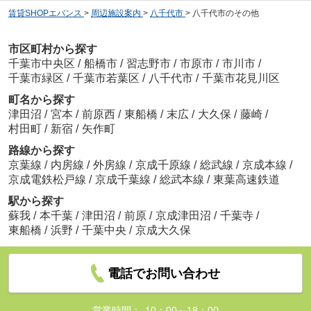
賃貸SHOPエバンス
>
周辺施設案内
>
八千代市
>
八千代市のその他
市区町村から探す
千葉市中央区
/
船橋市
/
習志野市
/
市原市
/
市川市
/
千葉市緑区
/
千葉市若葉区
/
八千代市
/
千葉市花見川区
町名から探す
津田沼
/
宮本
/
前原西
/
東船橋
/
末広
/
大久保
/
藤崎
/
村田町
/
新宿
/
矢作町
路線から探す
京葉線
/
内房線
/
外房線
/
京成千原線
/
総武線
/
京成本線
/
京成電鉄松戸線
/
京成千葉線
/
総武本線
/
東葉高速鉄道
駅から探す
蘇我
/
本千葉
/
津田沼
/
前原
/
京成津田沼
/
千葉寺
/
東船橋
/
浜野
/
千葉中央
/
京成大久保
電話でお問い合わせ
営業時間：
10：00～18：00