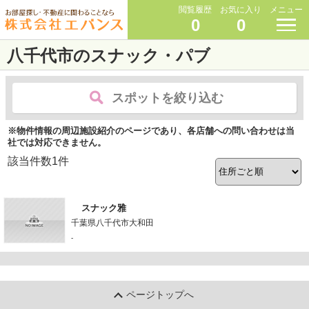
閲覧履歴
お気に入り
メニュー
0
0
八千代市のスナック・パブ
スポットを絞り込む
※物件情報の周辺施設紹介のページであり、各店舗への問い合わせは当
社では対応できません。
該当件数
1
件
スナック雅
千葉県八千代市大和田
-
ページトップへ