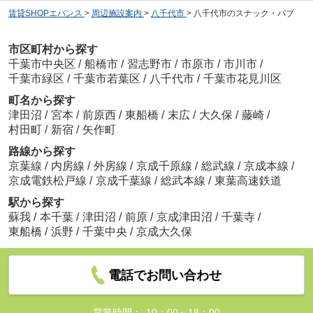
賃貸SHOPエバンス
>
周辺施設案内
>
八千代市
>
八千代市のスナック・パブ
市区町村から探す
千葉市中央区
/
船橋市
/
習志野市
/
市原市
/
市川市
/
千葉市緑区
/
千葉市若葉区
/
八千代市
/
千葉市花見川区
町名から探す
津田沼
/
宮本
/
前原西
/
東船橋
/
末広
/
大久保
/
藤崎
/
村田町
/
新宿
/
矢作町
路線から探す
京葉線
/
内房線
/
外房線
/
京成千原線
/
総武線
/
京成本線
/
京成電鉄松戸線
/
京成千葉線
/
総武本線
/
東葉高速鉄道
駅から探す
蘇我
/
本千葉
/
津田沼
/
前原
/
京成津田沼
/
千葉寺
/
東船橋
/
浜野
/
千葉中央
/
京成大久保
電話でお問い合わせ
営業時間：
10：00～18：00