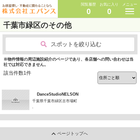
閲覧履歴
お気に入り
メニュー
0
0
千葉市緑区のその他
スポットを絞り込む
※物件情報の周辺施設紹介のページであり、各店舗への問い合わせは当
社では対応できません。
該当件数
1
件
DanceStudioNELSON
千葉県千葉市緑区古市場町
-
ページトップへ