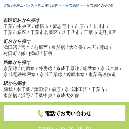
賃貸SHOPエバンス
>
周辺施設案内
>
千葉市緑区
>
千葉市緑区のその他
市区町村から探す
千葉市中央区
/
船橋市
/
習志野市
/
市原市
/
市川市
/
千葉市緑区
/
千葉市若葉区
/
八千代市
/
千葉市花見川区
町名から探す
津田沼
/
宮本
/
前原西
/
東船橋
/
大久保
/
末広
/
藤崎
/
村田町
/
飯山満町
/
新宿
路線から探す
京葉線
/
内房線
/
外房線
/
京成千原線
/
総武線
/
京成本線
/
京成電鉄松戸線
/
京成千葉線
/
総武本線
/
東葉高速鉄道
駅から探す
蘇我
/
本千葉
/
津田沼
/
前原
/
京成津田沼
/
千葉寺
/
東船橋
/
浜野
/
千葉中央
/
京成大久保
電話でお問い合わせ
営業時間：
10：00～18：00