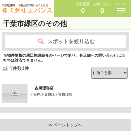
閲覧履歴
お気に入り
メニュー
0
0
千葉市緑区のその他
スポットを絞り込む
※物件情報の周辺施設紹介のページであり、各店舗への問い合わせは当
社では対応できません。
該当件数
1
件
古川理容店
千葉県千葉市緑区古市場町
-
ページトップへ