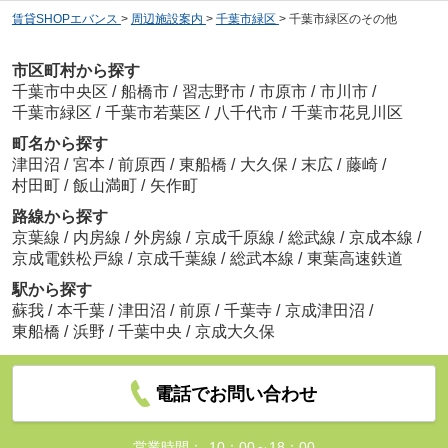
賃貸SHOPエバンス
>
周辺施設案内
>
千葉市緑区
>
千葉市緑区のその他
市区町村から探す
千葉市中央区
/
船橋市
/
習志野市
/
市原市
/
市川市
/
千葉市緑区
/
千葉市若葉区
/
八千代市
/
千葉市花見川区
町名から探す
津田沼
/
宮本
/
前原西
/
東船橋
/
大久保
/
末広
/
藤崎
/
村田町
/
飯山満町
/
矢作町
路線から探す
京葉線
/
内房線
/
外房線
/
京成千原線
/
総武線
/
京成本線
/
京成電鉄松戸線
/
京成千葉線
/
総武本線
/
東葉高速鉄道
駅から探す
蘇我
/
本千葉
/
津田沼
/
前原
/
千葉寺
/
京成津田沼
/
東船橋
/
浜野
/
千葉中央
/
京成大久保
電話でお問い合わせ
営業時間：
10：00～18：00