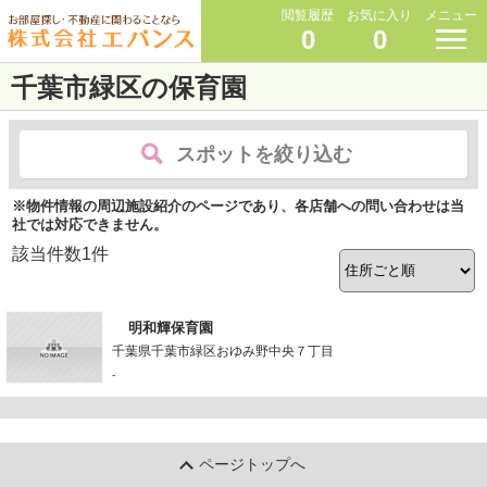
閲覧履歴
お気に入り
メニュー
0
0
千葉市緑区の保育園
スポットを絞り込む
※物件情報の周辺施設紹介のページであり、各店舗への問い合わせは当
社では対応できません。
該当件数
1
件
明和輝保育園
千葉県千葉市緑区おゆみ野中央７丁目
-
ページトップへ