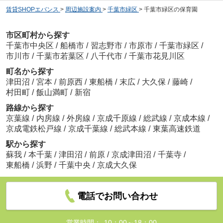
賃貸SHOPエバンス
>
周辺施設案内
>
千葉市緑区
>
千葉市緑区の保育園
市区町村から探す
千葉市中央区
/
船橋市
/
習志野市
/
市原市
/
千葉市緑区
/
市川市
/
千葉市若葉区
/
八千代市
/
千葉市花見川区
町名から探す
津田沼
/
宮本
/
前原西
/
東船橋
/
末広
/
大久保
/
藤崎
/
村田町
/
飯山満町
/
新宿
路線から探す
京葉線
/
内房線
/
外房線
/
京成千原線
/
総武線
/
京成本線
/
京成電鉄松戸線
/
京成千葉線
/
総武本線
/
東葉高速鉄道
駅から探す
蘇我
/
本千葉
/
津田沼
/
前原
/
京成津田沼
/
千葉寺
/
東船橋
/
浜野
/
千葉中央
/
京成大久保
電話でお問い合わせ
営業時間：
10：00～18：00