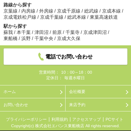
路線から探す
京葉線
/
内房線
/
外房線
/
京成千原線
/
総武線
/
京成本線
/
京成電鉄松戸線
/
京成千葉線
/
総武本線
/
東葉高速鉄道
駅から探す
蘇我
/
本千葉
/
津田沼
/
前原
/
千葉寺
/
京成津田沼
/
東船橋
/
浜野
/
千葉中央
/
京成大久保
電話でお問い合わせ
営業時間：
10：00～18：00
定休日：
毎週水曜日
ホーム
会社概要
お問い合わせ
来店予約
プライバシーポリシー
利用規約
アクセスマップ
PCサイト
Copyright(c) 株式会社エバンス東船橋店 All rights reserved.