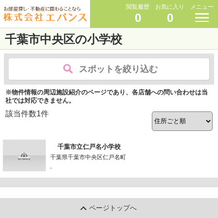
閲覧履歴
お気に入り
メニュー
0
0
千葉市中央区の小学校
スポットを絞り込む
※物件情報の周辺施設紹介のページであり、各店舗への問い合わせは当
社では対応できません。
該当件数
1
件
千葉市立仁戸名小学校
千葉県千葉市中央区仁戸名町
-
ページトップへ