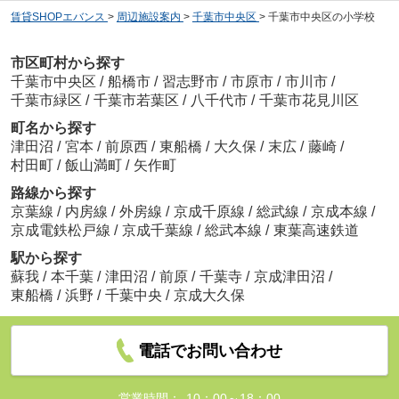
賃貸SHOPエバンス
>
周辺施設案内
>
千葉市中央区
>
千葉市中央区の小学校
市区町村から探す
千葉市中央区
/
船橋市
/
習志野市
/
市原市
/
市川市
/
千葉市緑区
/
千葉市若葉区
/
八千代市
/
千葉市花見川区
町名から探す
津田沼
/
宮本
/
前原西
/
東船橋
/
大久保
/
末広
/
藤崎
/
村田町
/
飯山満町
/
矢作町
路線から探す
京葉線
/
内房線
/
外房線
/
京成千原線
/
総武線
/
京成本線
/
京成電鉄松戸線
/
京成千葉線
/
総武本線
/
東葉高速鉄道
駅から探す
蘇我
/
本千葉
/
津田沼
/
前原
/
千葉寺
/
京成津田沼
/
東船橋
/
浜野
/
千葉中央
/
京成大久保
電話でお問い合わせ
営業時間：
10：00～18：00