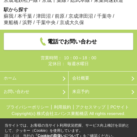
京成電鉄松戸線
/
京成千葉線
/
総武本線
/
東葉高速鉄道
駅から探す
蘇我
/
本千葉
/
津田沼
/
前原
/
京成津田沼
/
千葉寺
/
東船橋
/
浜野
/
千葉中央
/
京成大久保
電話でお問い合わせ
営業時間：
10：00～18：00
定休日：
毎週水曜日
ホーム
会社概要
お問い合わせ
来店予約
プライバシーポリシー
利用規約
アクセスマップ
PCサイト
Copyright(c) 株式会社エバンス東船橋店 All rights reserved.
当サイトでは、お客様の当サイト利用状況把握、サービス向上検討を目的と
して、クッキー（Cookie）を使用しています。
詳しくは、当社の
「Cookieの取扱いについて」
をご確認ください。