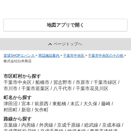
地図アプリで開く
ページトップへ
賃貸SHOPエバンス
>
周辺施設案内
>
千葉市中央区
>
千葉市中央区のその他
>
株式会社白井商店
市区町村から探す
千葉市中央区
/
船橋市
/
習志野市
/
市原市
/
千葉市緑区
/
市川市
/
千葉市若葉区
/
八千代市
/
千葉市花見川区
町名から探す
津田沼
/
宮本
/
前原西
/
東船橋
/
末広
/
大久保
/
藤崎
/
村田町
/
新宿
/
矢作町
路線から探す
京葉線
/
内房線
/
外房線
/
京成千原線
/
総武線
/
京成本線
/