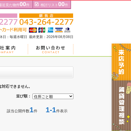
00
00
最近見た物件
件
検討リスト
件
定休日：毎週水曜日 最終更新：2026年08月08日
は対応できません。
並び順：
1
1-1
該当公開件数
件
件表示