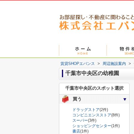
賃貸SHOPエバンス
>
周辺施設案内
>
千葉市中央区の幼稚園
千葉市中央区のスポット選択
買う
ドラッグストア
(2件)
コンビニエンスストア
(8件)
スーパー
(3件)
ショッピングセンター
(1件)
書店
(1件)