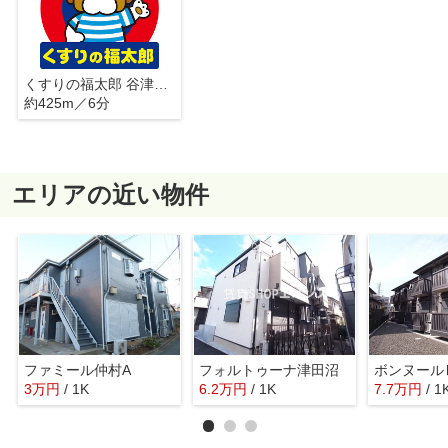
くすりの福太郎 谷津駅前店
約425m／6分
エリアの近い物件
ファミール仲村A
フォルトゥーナ津田沼
ボンヌール
3
万
円
/ 1K
6.2
万
円
/ 1K
7.7
万
円
/ 1