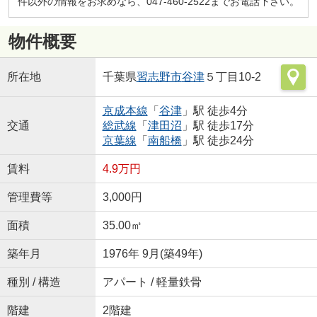
件以外の情報をお求めなら、047-460-2522までお電話下さい。
物件概要
所在地
千葉県
習志野市
谷津
５丁目10-2
京成本線
「
谷津
」駅 徒歩4分
交通
総武線
「
津田沼
」駅 徒歩17分
京葉線
「
南船橋
」駅 徒歩24分
賃料
4.9万円
管理費等
3,000円
面積
35.00㎡
築年月
1976年 9月(築49年)
種別 / 構造
アパート / 軽量鉄骨
階建
2階建