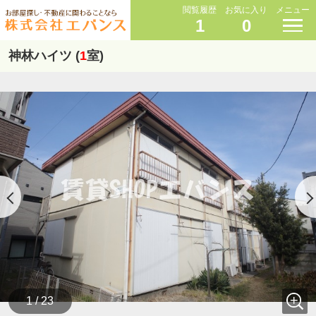
閲覧履歴
お気に入り
メニュー
1
0
神林ハイツ (
1
室)
1 / 23