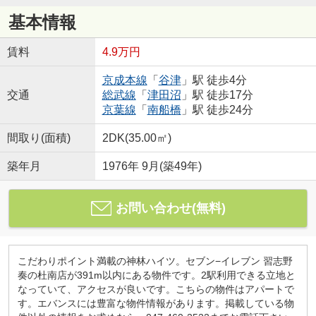
基本情報
賃料
4.9万円
京成本線
「
谷津
」駅 徒歩4分
交通
総武線
「
津田沼
」駅 徒歩17分
京葉線
「
南船橋
」駅 徒歩24分
間取り(面積)
2DK(35.00㎡)
築年月
1976年 9月(築49年)
お問い合わせ(無料)
こだわりポイント満載の神林ハイツ。セブン−イレブン 習志野
奏の杜南店が391m以内にある物件です。2駅利用できる立地と
なっていて、アクセスが良いです。こちらの物件はアパートで
す。エバンスには豊富な物件情報があります。掲載している物