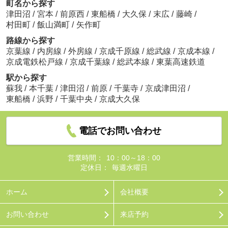
町名から探す
津田沼
/
宮本
/
前原西
/
東船橋
/
大久保
/
末広
/
藤崎
/
村田町
/
飯山満町
/
矢作町
路線から探す
京葉線
/
内房線
/
外房線
/
京成千原線
/
総武線
/
京成本線
/
京成電鉄松戸線
/
京成千葉線
/
総武本線
/
東葉高速鉄道
駅から探す
蘇我
/
本千葉
/
津田沼
/
前原
/
千葉寺
/
京成津田沼
/
東船橋
/
浜野
/
千葉中央
/
京成大久保
電話でお問い合わせ
営業時間：
10：00～18：00
定休日：
毎週水曜日
ホーム
会社概要
お問い合わせ
来店予約