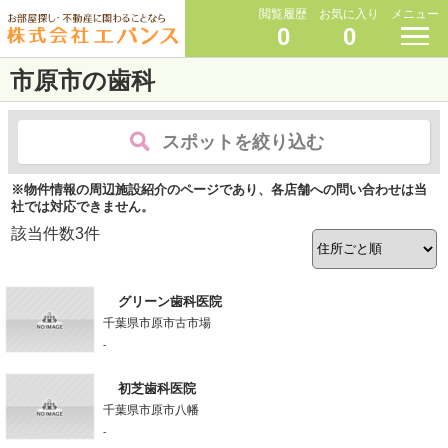
閲覧履歴
お気に入り
メニュー
0
0
市原市の歯科
スポットを絞り込む
※物件情報の周辺施設紹介のページであり、各店舗への問い合わせは当
社では対応できません。
該当件数
3
件
グリーン歯科医院
千葉県市原市古市場
-
初芝歯科医院
千葉県市原市八幡
-