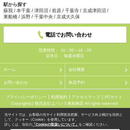
駅から探す
蘇我
/
本千葉
/
津田沼
/
前原
/
千葉寺
/
京成津田沼
/
東船橋
/
浜野
/
千葉中央
/
京成大久保
電話でお問い合わせ
営業時間：
10：00～18：00
定休日：
毎週水曜日
ホーム
会社概要
お問い合わせ
来店予約
プライバシーポリシー
利用規約
アクセスマップ
PCサイト
Copyright(c) 株式会社エバンス東船橋店 All rights reserved.
当サイトでは、お客様の当サイト利用状況把握、サービス向上検討を目的と
して、クッキー（Cookie）を使用しています。
詳しくは、当社の
「Cookieの取扱いについて」
をご確認ください。