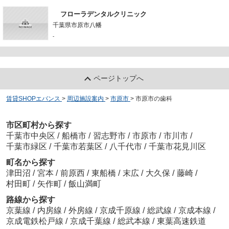
フローラデンタルクリニック
千葉県市原市八幡
-
ページトップへ
賃貸SHOPエバンス
>
周辺施設案内
>
市原市
>
市原市の歯科
市区町村から探す
千葉市中央区
/
船橋市
/
習志野市
/
市原市
/
市川市
/
千葉市緑区
/
千葉市若葉区
/
八千代市
/
千葉市花見川区
町名から探す
津田沼
/
宮本
/
前原西
/
東船橋
/
末広
/
大久保
/
藤崎
/
村田町
/
矢作町
/
飯山満町
路線から探す
京葉線
/
内房線
/
外房線
/
京成千原線
/
総武線
/
京成本線
/
京成電鉄松戸線
/
京成千葉線
/
総武本線
/
東葉高速鉄道