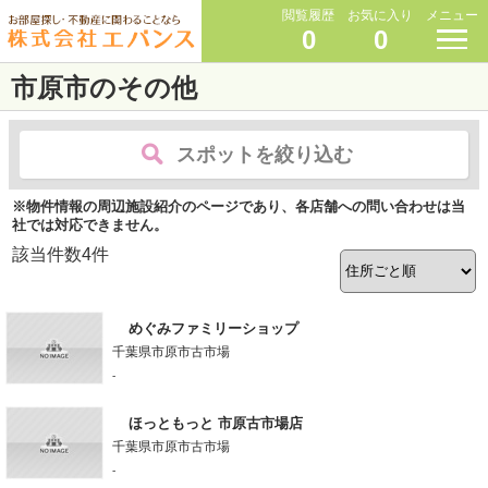
閲覧履歴
お気に入り
メニュー
0
0
市原市のその他
スポットを絞り込む
※物件情報の周辺施設紹介のページであり、各店舗への問い合わせは当
社では対応できません。
該当件数
4
件
めぐみファミリーショップ
千葉県市原市古市場
-
ほっともっと 市原古市場店
千葉県市原市古市場
-