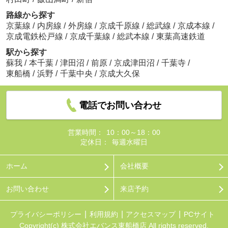
路線から探す
京葉線
/
内房線
/
外房線
/
京成千原線
/
総武線
/
京成本線
/
京成電鉄松戸線
/
京成千葉線
/
総武本線
/
東葉高速鉄道
駅から探す
蘇我
/
本千葉
/
津田沼
/
前原
/
京成津田沼
/
千葉寺
/
東船橋
/
浜野
/
千葉中央
/
京成大久保
電話でお問い合わせ
営業時間：
10：00～18：00
定休日：
毎週水曜日
ホーム
会社概要
お問い合わせ
来店予約
プライバシーポリシー
利用規約
アクセスマップ
PCサイト
Copyright(c) 株式会社エバンス東船橋店 All rights reserved.