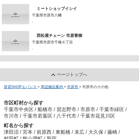
ミートショップイシイ
千葉県市原市八幡
-
西松屋チェーン 市原青柳
千葉県市原市千種６丁目
-
ページトップへ
賃貸SHOPエバンス
>
周辺施設案内
>
市原市
>
市原市のその他
市区町村から探す
千葉市中央区
/
船橋市
/
習志野市
/
市原市
/
千葉市緑区
/
市川市
/
千葉市若葉区
/
八千代市
/
千葉市花見川区
町名から探す
津田沼
/
宮本
/
前原西
/
東船橋
/
末広
/
大久保
/
藤崎
/
村田町
/
飯山満町
/
新宿