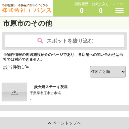
閲覧履歴
お気に入り
メニュー
0
0
市原市のその他
スポットを絞り込む
※物件情報の周辺施設紹介のページであり、各店舗への問い合わせは当
社では対応できません。
該当件数
1
件
炭火焼ステーキ灰屋
千葉県市原市古市場
-
ページトップへ