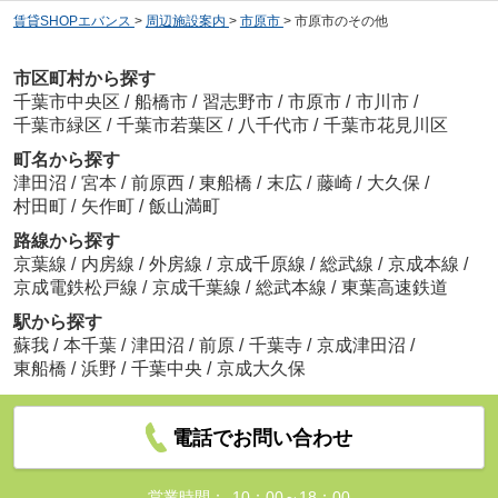
賃貸SHOPエバンス
>
周辺施設案内
>
市原市
>
市原市のその他
市区町村から探す
千葉市中央区
/
船橋市
/
習志野市
/
市原市
/
市川市
/
千葉市緑区
/
千葉市若葉区
/
八千代市
/
千葉市花見川区
町名から探す
津田沼
/
宮本
/
前原西
/
東船橋
/
末広
/
藤崎
/
大久保
/
村田町
/
矢作町
/
飯山満町
路線から探す
京葉線
/
内房線
/
外房線
/
京成千原線
/
総武線
/
京成本線
/
京成電鉄松戸線
/
京成千葉線
/
総武本線
/
東葉高速鉄道
駅から探す
蘇我
/
本千葉
/
津田沼
/
前原
/
千葉寺
/
京成津田沼
/
東船橋
/
浜野
/
千葉中央
/
京成大久保
電話でお問い合わせ
営業時間：
10：00～18：00