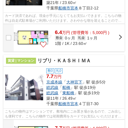
築21年 / 23.60㎡
千葉県
船橋市
宮本
８丁目2-12
カード決済であれば、現金が手元になくてもお支払いできます。こちらの物
件は自走式駐車場がご利用いただけます。さわやかな朝を迎えることのでき
る通風良好な物件。2駅利用ができるの...
6.4
万
円
(管理費等：5,000円 )
0ヶ月
1ヶ月
敷金
礼金
1階 / 1K / 23.60㎡
リブリ・ＫＡＳＨＩＭＡ
賃貸 | マンション
敷0
礼0
7.7
万円
京成本線
「
大神宮下
」駅 徒歩5分
総武線
「
船橋
」駅 徒歩19分
総武線
「
東船橋
」駅 徒歩19分
築11年 / 26.49㎡
千葉県
船橋市
宮本
４丁目7-30
こちらの物件はマンションです。敷地内にごみ置き場があるので、ごみ出し
も便利です。こちらの物件では初期費用をカードでお支払いいただけます。
様々な場所へのアクセスがしやすくな...
7.7