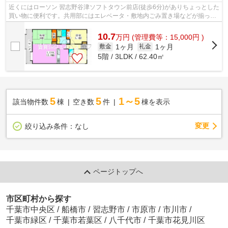
近くにはローソン 習志野谷津ソフトタウン前店(徒歩6分)がありちょっとした
買い物に便利です。共用部にはエレベータ・敷地内ごみ置き場などが揃って
おり、とても充実しています。こち...
10.7
万
円
(管理費等：15,000円 )
1ヶ月
1ヶ月
敷金
礼金
5階 / 3LDK / 62.40㎡
5
5
1～5
該当物件数
棟
空き数
件
棟を表示
変更
絞り込み条件：
なし
ページトップへ
市区町村から探す
千葉市中央区
/
船橋市
/
習志野市
/
市原市
/
市川市
/
千葉市緑区
/
千葉市若葉区
/
八千代市
/
千葉市花見川区