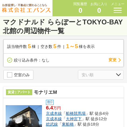
閲覧履歴
お気に入り
メニュー
0
0
マクドナルド ららぽーとTOKYO-BAY
北館の周辺物件一覧
5
5
1～5
該当物件数
棟
空き数
件
棟を表示
変更
絞り込み条件：
なし
空室のみ
モナリエM
賃貸 | アパート
敷0
6.4
万円
京成本線
「
船橋競馬場
」駅 徒歩4分
京成本線
「
大神宮下
」駅 徒歩12分
総武線
「
東船橋
」駅 徒歩18分