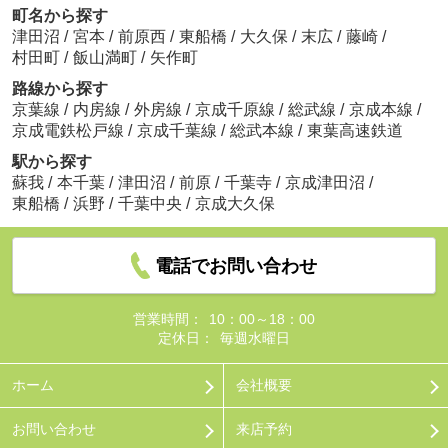
町名から探す
津田沼
/
宮本
/
前原西
/
東船橋
/
大久保
/
末広
/
藤崎
/
村田町
/
飯山満町
/
矢作町
路線から探す
京葉線
/
内房線
/
外房線
/
京成千原線
/
総武線
/
京成本線
/
京成電鉄松戸線
/
京成千葉線
/
総武本線
/
東葉高速鉄道
駅から探す
蘇我
/
本千葉
/
津田沼
/
前原
/
千葉寺
/
京成津田沼
/
東船橋
/
浜野
/
千葉中央
/
京成大久保
電話でお問い合わせ
営業時間：
10：00～18：00
定休日：
毎週水曜日
ホーム
会社概要
お問い合わせ
来店予約