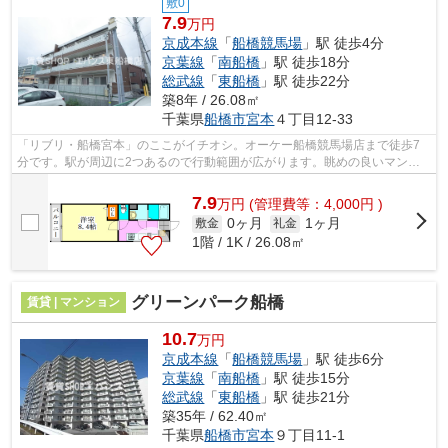
敷0
7.9
万円
京成本線
「
船橋競馬場
」駅 徒歩4分
京葉線
「
南船橋
」駅 徒歩18分
総武線
「
東船橋
」駅 徒歩22分
築8年 / 26.08㎡
千葉県
船橋市
宮本
４丁目12-33
「リブリ・船橋宮本」のここがイチオシ。オーケー船橋競馬場店まで徒歩7
分です。駅が周辺に2つあるので行動範囲が広がります。眺めの良いマンシ
ョン探しは、こちらの場所はいかがです...
7.9
万
円
(管理費等：4,000円 )
0ヶ月
1ヶ月
敷金
礼金
1階 / 1K / 26.08㎡
グリーンパーク船橋
賃貸 | マンション
10.7
万円
京成本線
「
船橋競馬場
」駅 徒歩6分
京葉線
「
南船橋
」駅 徒歩15分
総武線
「
東船橋
」駅 徒歩21分
築35年 / 62.40㎡
千葉県
船橋市
宮本
９丁目11-1