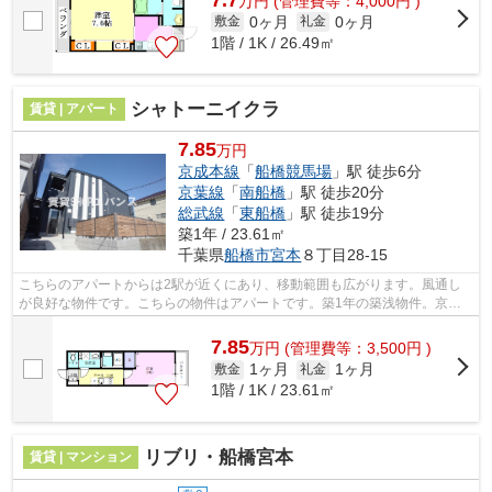
万
円
(管理費等：4,000円 )
0ヶ月
0ヶ月
敷金
礼金
1階 / 1K / 26.49㎡
シャトーニイクラ
賃貸 | アパート
7.85
万円
京成本線
「
船橋競馬場
」駅 徒歩6分
京葉線
「
南船橋
」駅 徒歩20分
総武線
「
東船橋
」駅 徒歩19分
築1年 / 23.61㎡
千葉県
船橋市
宮本
８丁目28-15
こちらのアパートからは2駅が近くにあり、移動範囲も広がります。風通し
が良好な物件です。こちらの物件はアパートです。築1年の築浅物件。京成
本線船橋競馬場周辺に関することなら、...
7.85
万
円
(管理費等：3,500円 )
1ヶ月
1ヶ月
敷金
礼金
1階 / 1K / 23.61㎡
リブリ・船橋宮本
賃貸 | マンション