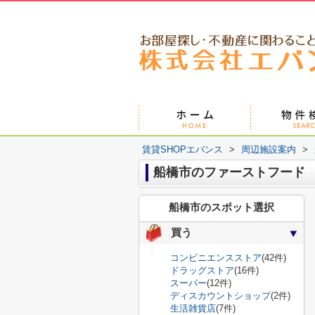
賃貸SHOPエバンス
>
周辺施設案内
>
船橋市のファーストフード
船橋市のスポット選択
買う
コンビニエンスストア
(42件)
ドラッグストア
(16件)
スーパー
(12件)
ディスカウントショップ
(2件)
生活雑貨店
(7件)