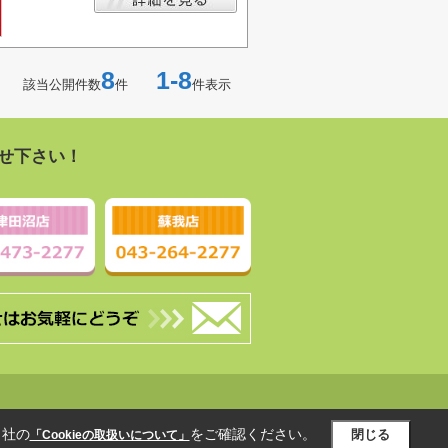
8
1-8
該当公開件数
件
件表示
せ下さい！
当社の
をご確認ください。
閉じる
「Cookieの取扱いについて」