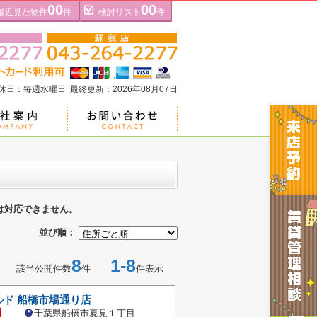
00
00
最近見た物件
件
検討リスト
件
定休日：毎週水曜日 最終更新：2026年08月07日
は対応できません。
並び順：
8
1-8
該当公開件数
件
件表示
ルド 船橋市場通り店
千葉県船橋市夏見１丁目