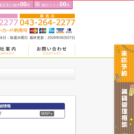
00
00
最近見た物件
件
検討リスト
件
定休日：毎週水曜日 最終更新：2026年08月07日
細情報
7
MAP
▼