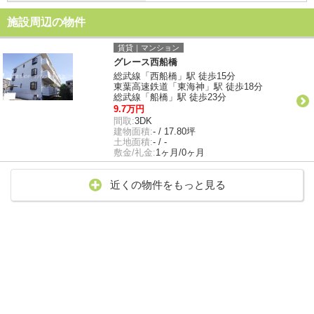
施設周辺の物件
賃貸｜マンション
グレース西船橋
総武線「西船橋」駅 徒歩15分
東葉高速鉄道「東海神」駅 徒歩18分
総武線「船橋」駅 徒歩23分
9.7万円
間取:
3DK
建物面積:
- / 17.80坪
土地面積:
- / -
敷金/礼金:
1ヶ月/0ヶ月
近くの物件をもっと見る