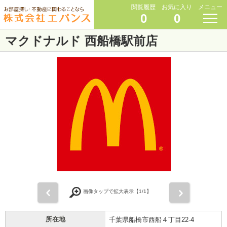
閲覧履歴
お気に入り
メニュー
0
0
マクドナルド 西船橋駅前店
前
次
画像タップで拡大表示【
1
/1】
所在地
千葉県船橋市西船４丁目22-4