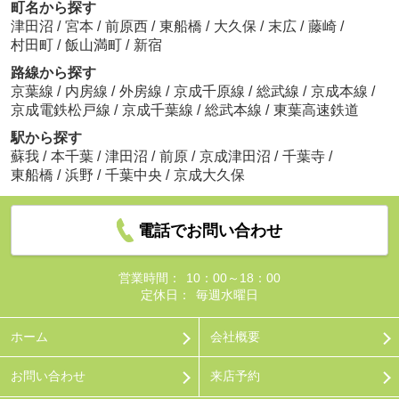
町名から探す
津田沼
/
宮本
/
前原西
/
東船橋
/
大久保
/
末広
/
藤崎
/
村田町
/
飯山満町
/
新宿
路線から探す
京葉線
/
内房線
/
外房線
/
京成千原線
/
総武線
/
京成本線
/
京成電鉄松戸線
/
京成千葉線
/
総武本線
/
東葉高速鉄道
駅から探す
蘇我
/
本千葉
/
津田沼
/
前原
/
京成津田沼
/
千葉寺
/
東船橋
/
浜野
/
千葉中央
/
京成大久保
電話でお問い合わせ
営業時間：
10：00～18：00
定休日：
毎週水曜日
ホーム
会社概要
お問い合わせ
来店予約