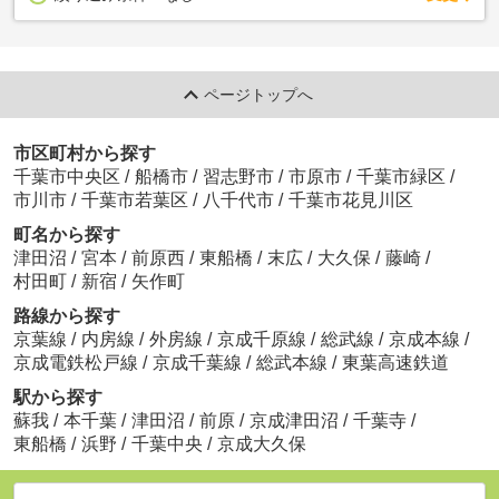
ページトップへ
市区町村から探す
千葉市中央区
/
船橋市
/
習志野市
/
市原市
/
千葉市緑区
/
市川市
/
千葉市若葉区
/
八千代市
/
千葉市花見川区
町名から探す
津田沼
/
宮本
/
前原西
/
東船橋
/
末広
/
大久保
/
藤崎
/
村田町
/
新宿
/
矢作町
路線から探す
京葉線
/
内房線
/
外房線
/
京成千原線
/
総武線
/
京成本線
/
京成電鉄松戸線
/
京成千葉線
/
総武本線
/
東葉高速鉄道
駅から探す
蘇我
/
本千葉
/
津田沼
/
前原
/
京成津田沼
/
千葉寺
/
東船橋
/
浜野
/
千葉中央
/
京成大久保