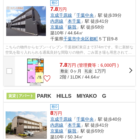
敷0
7.8
万円
京成千原線
「
千葉中央
」駅 徒歩39分
内房線
「
本千葉
」駅 徒歩41分
京葉線
「
蘇我
」駅 徒歩58分
築10年 / 44.64㎡
千葉県
千葉市中央区
都町
５丁目9-8
こちらの物件からセブン−イレブン 千葉都町東店まで374mです。常に新鮮な
空気を取り入れられる通風良好な間取りの物件。ごみ置き場も用意されてお
り、通勤前などにごみ捨て可能です。...
7.8
万
円
(管理費等：6,000円 )
0ヶ月
1万円
敷金
礼金
2階 / 1LDK / 44.64㎡
PARK HILLS MIYAKO G
賃貸 | アパート
敷0
8
万円
京成千原線
「
千葉中央
」駅 徒歩40分
内房線
「
本千葉
」駅 徒歩41分
京葉線
「
蘇我
」駅 徒歩59分
築10年 / 50.34㎡