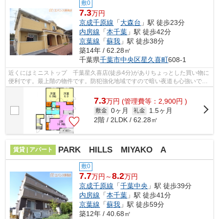
敷0
7.3
万円
京成千原線
「
大森台
」駅 徒歩23分
内房線
「
本千葉
」駅 徒歩42分
京葉線
「
蘇我
」駅 徒歩38分
築14年 / 62.28㎡
千葉県
千葉市中央区
星久喜町
608-1
近くにはミニストップ 千葉星久喜店(徒歩4分)がありちょっとした買い物に
便利です。最上階の物件です。防犯強化地域ですので暗い夜道も心強いです
ね。「エクセランA」のここがイチオ...
7.3
万
円
(管理費等：2,900円 )
0ヶ月
1.5ヶ月
敷金
礼金
2階 / 2LDK / 62.28㎡
PARK HILLS MIYAKO A
賃貸 | アパート
敷0
7.7
8.2
万円～
万円
京成千原線
「
千葉中央
」駅 徒歩39分
内房線
「
本千葉
」駅 徒歩41分
京葉線
「
蘇我
」駅 徒歩59分
築12年 / 40.68㎡