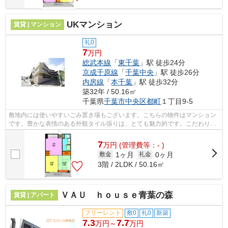
UKマンション
賃貸 | マンション
礼0
7
万円
総武本線
「
東千葉
」駅 徒歩24分
京成千原線
「
千葉中央
」駅 徒歩26分
内房線
「
本千葉
」駅 徒歩32分
築32年 / 50.16㎡
千葉県
千葉市中央区
都町
１丁目9-5
敷地内には使いやすいごみ置き場もございます。こちらの物件はマンション
です。豊かな表情のある外観タイル張りは、とても魅力的です。こだわりポ
イント満載のUKマンション。総武本線...
7
万
円
(管理費等：- )
1ヶ月
0ヶ月
敷金
礼金
3階 / 2LDK / 50.16㎡
ＶＡＵ ｈｏｕｓｅ青葉の森
賃貸 | アパート
フリーレント
敷0
礼0
新築
7.3
7.7
万円～
万円