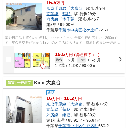
15.5
万円
京成千原線
「
大森台
」駅 徒歩9分
京葉線
「
蘇我
」駅 徒歩29分
内房線
「
本千葉
」駅 徒歩45分
築5年 / 99.00㎡
千葉県
千葉市中央区
松ケ丘町
221-1
薬や日用品を買うのに便利なマツモトキヨシ 千葉仁戸名店まで、260mで
す。星久喜交番が家から139mのところにあります。風通しの良い一戸建て
は利便性が高く好条件です。気になるイチオ...
15.5
万
円
(管理費等：- )
1ヶ月
1.5ヶ月
敷金
礼金
1-2階 / 4LDK / 99.00㎡
Kolet大森台
賃貸 | 一戸建て
新築
16
16.3
万円～
万円
京成千原線
「
大森台
」駅 徒歩12分
京葉線
「
蘇我
」駅 徒歩36分
外房線
「
鎌取
」駅 徒歩50分
築1年未満 / 88.91㎡～95.84㎡
千葉県
千葉市中央区
仁戸名町
630-2