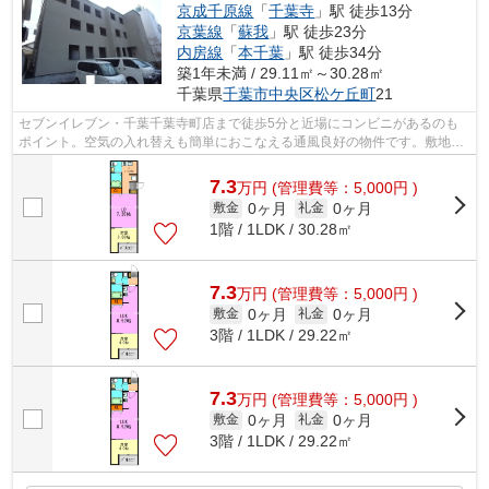
京成千原線
「
千葉寺
」駅 徒歩13分
京葉線
「
蘇我
」駅 徒歩23分
内房線
「
本千葉
」駅 徒歩34分
築1年未満 / 29.11㎡～30.28㎡
千葉県
千葉市中央区
松ケ丘町
21
セブンイレブン・千葉千葉寺町店まで徒歩5分と近場にコンビニがあるのも
ポイント。空気の入れ替えも簡単におこなえる通風良好の物件です。敷地内
ごみ置き場があるので、忙しくてゴミを...
7.3
万
円
(管理費等：5,000円 )
0ヶ月
0ヶ月
敷金
礼金
1階 / 1LDK / 30.28㎡
7.3
万
円
(管理費等：5,000円 )
0ヶ月
0ヶ月
敷金
礼金
3階 / 1LDK / 29.22㎡
7.3
万
円
(管理費等：5,000円 )
0ヶ月
0ヶ月
敷金
礼金
3階 / 1LDK / 29.22㎡