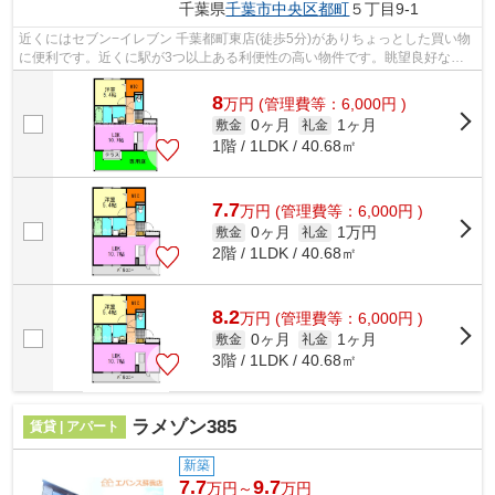
千葉県
千葉市中央区
都町
５丁目9-1
近くにはセブン−イレブン 千葉都町東店(徒歩5分)がありちょっとした買い物
に便利です。近くに駅が3つ以上ある利便性の高い物件です。眺望良好な物
件です。新着情報：PARK HILLS MIYA...
8
万
円
(管理費等：6,000円 )
0ヶ月
1ヶ月
敷金
礼金
1階 / 1LDK / 40.68㎡
7.7
万
円
(管理費等：6,000円 )
0ヶ月
1万円
敷金
礼金
2階 / 1LDK / 40.68㎡
8.2
万
円
(管理費等：6,000円 )
0ヶ月
1ヶ月
敷金
礼金
3階 / 1LDK / 40.68㎡
ラメゾン385
賃貸 | アパート
新築
7.7
9.7
万円～
万円