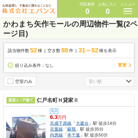
閲覧履歴
お気に入り
メニュー
0
0
かわまち矢作モールの周辺物件一覧(2ペ
ージ目)
52
88
31～52
該当物件数
棟
空き数
件
棟を表示
変更
絞り込み条件：
なし
空室のみ
仁戸名町Ｈ貸家Ⅱ
賃貸 | 一戸建て
礼0
6.3
万円
京成千原線
「
大森台
」駅 徒歩14分
京葉線
「
蘇我
」駅 徒歩35分
内房線
「
本千葉
」駅 徒歩50分