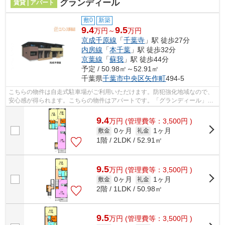
グランディール
賃貸 | アパート
敷0
新築
9.4
9.5
万円～
万円
京成千原線
「
千葉寺
」駅 徒歩27分
内房線
「
本千葉
」駅 徒歩32分
京葉線
「
蘇我
」駅 徒歩44分
予定 / 50.98㎡～52.91㎡
千葉県
千葉市中央区
矢作町
494-5
こちらの物件は自走式駐車場がご利用いただけます。防犯強化地域なので、
安心感が得られます。こちらの物件はアパートです。「グランディール」の
ここがイチオシ。エバンス 蘇我店ま...
9.4
万
円
(管理費等：3,500円 )
0ヶ月
1ヶ月
敷金
礼金
1階 / 2LDK / 52.91㎡
9.5
万
円
(管理費等：3,500円 )
0ヶ月
1ヶ月
敷金
礼金
2階 / 1LDK / 50.98㎡
9.5
万
円
(管理費等：3,500円 )