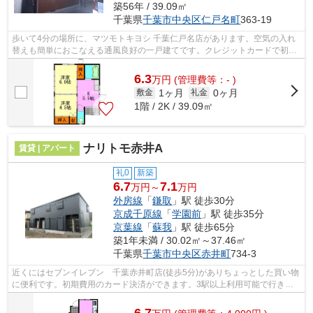
築56年 / 39.09㎡
千葉県
千葉市中央区
仁戸名町
363-19
歩いて4分の場所に、マツモトキヨシ 千葉仁戸名店があります。空気の入れ
替えも簡単におこなえる通風良好の一戸建てです。クレジットカードで初期
費用をお支払いいただける物件です。...
6.3
万
円
(管理費等：- )
1ヶ月
0ヶ月
敷金
礼金
1階 / 2K / 39.09㎡
ナリトモ赤井A
賃貸 | アパート
礼0
新築
6.7
7.1
万円～
万円
外房線
「
鎌取
」駅 徒歩30分
京成千原線
「
学園前
」駅 徒歩35分
京葉線
「
蘇我
」駅 徒歩65分
築1年未満 / 30.02㎡～37.46㎡
千葉県
千葉市中央区
赤井町
734-3
近くにはセブンイレブン 千葉赤井町店(徒歩5分)がありちょっとした買い物
に便利です。初期費用のカード決済ができます。3駅以上利用可能で行き先
によって選べる、利便性の高い物件で...
6.7