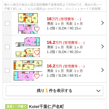
家から独立行政法人国立病院機構千葉東病院まで345mです。眺めの良い一
戸建て探しは、こちらの場所はいかがですか。クレジットカードで初期費用
がお支払いいただけるので、決済の手間...
16
万
円
(管理費等：- )
1ヶ月
1ヶ月
敷金
礼金
1-2階 / 3LDK / 90.15㎡
16.2
万
円
(管理費等：- )
1ヶ月
1ヶ月
敷金
礼金
1-2階 / 3LDK / 90.20㎡
16.2
万
円
(管理費等：- )
1ヶ月
1ヶ月
敷金
礼金
1-2階 / 3LDK / 88.91㎡
1
残り
件を表示する
Kolet千葉仁戸名町
賃貸 | 一戸建て