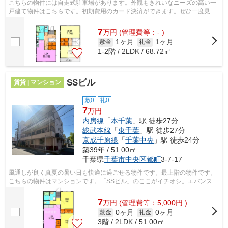
こちらの物件には自走式駐車場があります。外観もきれいなニーズの高い一
戸建て物件はこちらです。初期費用のカード決済ができます。ぜひ一度見て
いただきたい、「レジデンス星久喜」...
7
万
円
(管理費等：- )
1ヶ月
1ヶ月
敷金
礼金
1-2階 / 2LDK / 68.72㎡
SSビル
賃貸 | マンション
敷0
礼0
7
万円
内房線
「
本千葉
」駅 徒歩27分
総武本線
「
東千葉
」駅 徒歩27分
京成千原線
「
千葉中央
」駅 徒歩24分
築39年 / 51.00㎡
千葉県
千葉市中央区
都町
3-7-17
風通しが良く真夏の暑い日も快適に過ごせる物件です。最上階の物件です。
こちらの物件はマンションです。「SSビル」のここがイチオシ。エバンス
蘇我店で取り扱っている物件なら、き...
7
万
円
(管理費等：5,000円 )
0ヶ月
0ヶ月
敷金
礼金
3階 / 2LDK / 51.00㎡