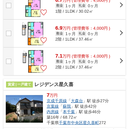
万
円
(管理費等：4,000円 )
1ヶ月
0ヶ月
敷金
礼金
1階 / 1LDK / 30.02㎡
6.9
万
円
(管理費等：4,000円 )
1ヶ月
0ヶ月
敷金
礼金
2階 / 1LDK / 37.46㎡
7.1
万
円
(管理費等：4,000円 )
1ヶ月
0ヶ月
敷金
礼金
2階 / 1LDK / 37.46㎡
レジデンス星久喜
賃貸 | 一戸建て
7
万円
京成千原線
「
大森台
」駅 徒歩27分
京葉線
「
蘇我
」駅 徒歩42分
内房線
「
本千葉
」駅 徒歩46分
築16年 / 68.72㎡
千葉県
千葉市中央区
星久喜町
272