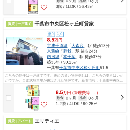
0ヶ月
0ヶ月
敷金
礼金
3階 / 1LDK / 36.43㎡
千葉市中央区松ヶ丘町貸家
賃貸 | 一戸建て
敷0
礼0
8.5
万円
京成千原線
「
大森台
」駅 徒歩13分
京葉線
「
蘇我
」駅 徒歩24分
内房線
「
本千葉
」駅 徒歩37分
築35年 / 90.25㎡
千葉県
千葉市中央区
松ケ丘町
51-5
こちらの物件は一戸建てです。眺めの良い物件探しは、こちらの場所はいか
がですか。自走式駐車場が併設された物件です。新着情報：千葉市中央区松
ヶ丘町貸家の空室情報ならコチラ。お...
8.5
万
円
(管理費等：- )
0ヶ月
0ヶ月
敷金
礼金
1-2階 / 4LDK / 90.25㎡
エリティエ
賃貸 | アパート