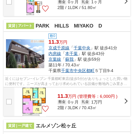
0ヶ月
1ヶ月
敷金
礼金
2階 / 1LDK / 51.80㎡
PARK HILLS MIYAKO D
賃貸 | アパート
敷0
11.3
万円
京成千原線
「
千葉中央
」駅 徒歩41分
内房線
「
本千葉
」駅 徒歩43分
京葉線
「
蘇我
」駅 徒歩59分
築11年 / 70.43㎡
千葉県
千葉市中央区
都町
５丁目9-4
近くにはセブン−イレブン 千葉都町東店(徒歩5分)がありちょっとした買い物
に便利です。ニーズが高まっており求められている設備が敷地内ごみ置き場
です。初期費用や家賃のカード決済で...
11.3
万
円
(管理費等：6,000円 )
0ヶ月
1万円
敷金
礼金
2階 / 3LDK / 70.43㎡
エルメゾン松ヶ丘
賃貸 | 一戸建て