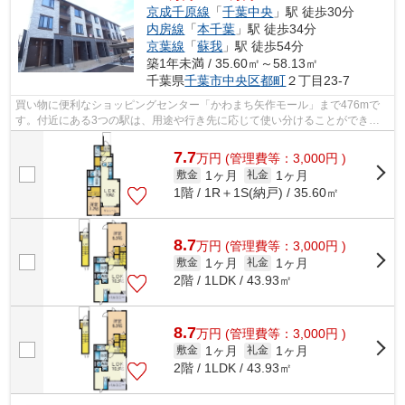
京成千原線
「
千葉中央
」駅 徒歩30分
内房線
「
本千葉
」駅 徒歩34分
京葉線
「
蘇我
」駅 徒歩54分
築1年未満 / 35.60㎡～58.13㎡
千葉県
千葉市中央区
都町
２丁目23-7
買い物に便利なショッピングセンター「かわまち矢作モール」まで476mで
す。付近にある3つの駅は、用途や行き先に応じて使い分けることができま
す。住環境がよく通風良好で日も入る物件...
7.7
万
円
(管理費等：3,000円 )
1ヶ月
1ヶ月
敷金
礼金
1階 / 1R＋1S(納戸) / 35.60㎡
8.7
万
円
(管理費等：3,000円 )
1ヶ月
1ヶ月
敷金
礼金
2階 / 1LDK / 43.93㎡
8.7
万
円
(管理費等：3,000円 )
1ヶ月
1ヶ月
敷金
礼金
2階 / 1LDK / 43.93㎡