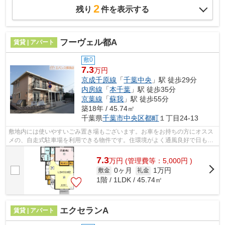
2
残り
件を表示する
フーヴェル都A
賃貸 | アパート
敷0
7.3
万円
京成千原線
「
千葉中央
」駅 徒歩29分
内房線
「
本千葉
」駅 徒歩35分
京葉線
「
蘇我
」駅 徒歩55分
築18年 / 45.74㎡
千葉県
千葉市中央区
都町
１丁目24-13
敷地内には使いやすいごみ置き場もございます。お車をお持ちの方にオスス
メの、自走式駐車場を利用できる物件です。住環境がよく通風良好で日も入
る物件をご提供します。気になるイチ...
7.3
万
円
(管理費等：5,000円 )
0ヶ月
1万円
敷金
礼金
1階 / 1LDK / 45.74㎡
エクセランA
賃貸 | アパート