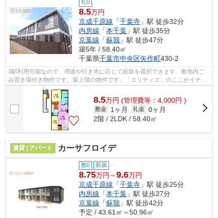
礼0
8.5
万円
京成千原線
「
千葉寺
」駅 徒歩32分
内房線
「
本千葉
」駅 徒歩35分
京葉線
「
蘇我
」駅 徒歩47分
築5年 / 58.40㎡
千葉県
千葉市中央区
矢作町
430-2
3駅利用可能なので、用途や行き先に応じて経路を選択できます。敷地内ご
み置き場付き物件です。最上階の物件です。「エリティエ」のここがイチオ
シ。京成千原線千葉寺駅近辺で、不動産...
8.5
万
円
(管理費等：4,000円 )
1ヶ月
0ヶ月
敷金
礼金
2階 / 2LDK / 58.40㎡
カーサフロイデ
賃貸 | アパート
敷0
新築
8.75
9.6
万円～
万円
京成千原線
「
千葉寺
」駅 徒歩25分
内房線
「
本千葉
」駅 徒歩27分
京葉線
「
蘇我
」駅 徒歩42分
予定 / 43.61㎡～50.96㎡