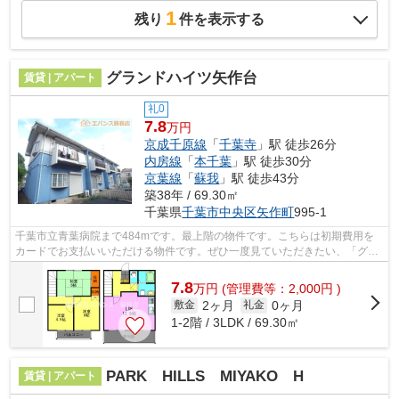
1
残り
件を表示する
グランドハイツ⽮作台
賃貸 | アパート
礼0
7.8
万円
京成千原線
「
千葉寺
」駅 徒歩26分
内房線
「
本千葉
」駅 徒歩30分
京葉線
「
蘇我
」駅 徒歩43分
築38年 / 69.30㎡
千葉県
千葉市中央区
矢作町
995-1
千葉市立青葉病院まで484mです。最上階の物件です。こちらは初期費用を
カードでお支払いいただける物件です。ぜひ一度見ていただきたい、「グラ
ンドハイツ⽮作台」です。私達エバンス...
7.8
万
円
(管理費等：2,000円 )
2ヶ月
0ヶ月
敷金
礼金
1-2階 / 3LDK / 69.30㎡
PARK HILLS MIYAKO H
賃貸 | アパート