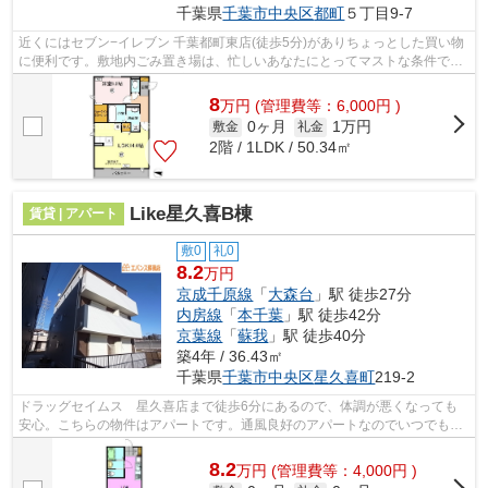
千葉県
千葉市中央区
都町
５丁目9-7
近くにはセブン−イレブン 千葉都町東店(徒歩5分)がありちょっとした買い物
に便利です。敷地内ごみ置き場は、忙しいあなたにとってマストな条件では
ないでしょうか。カード決済で手元に...
8
万
円
(管理費等：6,000円 )
0ヶ月
1万円
敷金
礼金
2階 / 1LDK / 50.34㎡
Like星久喜B棟
賃貸 | アパート
敷0
礼0
8.2
万円
京成千原線
「
大森台
」駅 徒歩27分
内房線
「
本千葉
」駅 徒歩42分
京葉線
「
蘇我
」駅 徒歩40分
築4年 / 36.43㎡
千葉県
千葉市中央区
星久喜町
219-2
ドラッグセイムス 星久喜店まで徒歩6分にあるので、体調が悪くなっても
安心。こちらの物件はアパートです。通風良好のアパートなのでいつでも新
鮮な空気を味わえます。当社イチオシの...
8.2
万
円
(管理費等：4,000円 )