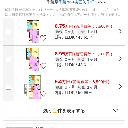
千葉県
千葉市中央区
矢作町
552-5
移動手段が電車の方にはぴったりの3駅利用可能な物件です。こちらの物件
には自走式駐車場があります。こちらの物件はアパートです。当社イチオシ
の物件の「カーサフロイデ」。ぜひ一度...
8.75
万
円
(管理費等：3,500円 )
0ヶ月
1ヶ月
敷金
礼金
1階 / 1LDK / 43.61㎡
8.95
万
円
(管理費等：3,500円 )
0ヶ月
1ヶ月
敷金
礼金
1階 / 1LDK / 43.61㎡
9.4
万
円
(管理費等：3,500円 )
0ヶ月
1ヶ月
敷金
礼金
2階 / 1LDK / 50.96㎡
1
残り
件を表示する