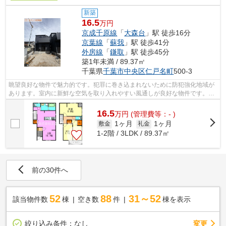
新築
16.5
万円
京成千原線
「
大森台
」駅 徒歩16分
京葉線
「
蘇我
」駅 徒歩41分
外房線
「
鎌取
」駅 徒歩45分
築1年未満 / 89.37㎡
千葉県
千葉市中央区
仁戸名町
500-3
眺望良好な物件で魅力的です。犯罪に巻き込まれないために防犯強化地域が
あります。室内に新鮮な空気を取り入れやすい風通しが良好な物件です。気
になるイチオシ物件情報：「Kolet千葉...
16.5
万
円
(管理費等：- )
1ヶ月
1ヶ月
敷金
礼金
1-2階 / 3LDK / 89.37㎡
前の30件へ
52
88
31～52
該当物件数
棟
空き数
件
棟を表示
変更
絞り込み条件：
なし