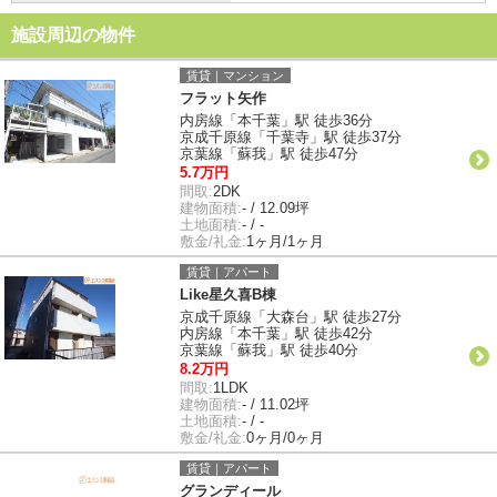
施設周辺の物件
賃貸｜マンション
フラット矢作
内房線「本千葉」駅 徒歩36分
京成千原線「千葉寺」駅 徒歩37分
京葉線「蘇我」駅 徒歩47分
5.7万円
間取:
2DK
建物面積:
- / 12.09坪
土地面積:
- / -
敷金/礼金:
1ヶ月/1ヶ月
賃貸｜アパート
Like星久喜B棟
京成千原線「大森台」駅 徒歩27分
内房線「本千葉」駅 徒歩42分
京葉線「蘇我」駅 徒歩40分
8.2万円
間取:
1LDK
建物面積:
- / 11.02坪
土地面積:
- / -
敷金/礼金:
0ヶ月/0ヶ月
賃貸｜アパート
グランディール