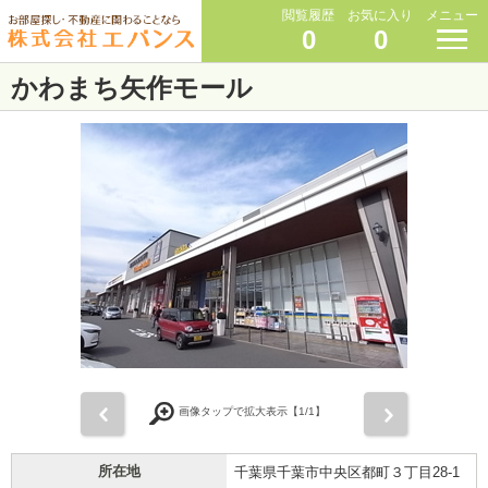
閲覧履歴
お気に入り
メニュー
0
0
かわまち矢作モール
前
次
画像タップで拡大表示【
1
/1】
所在地
千葉県千葉市中央区都町３丁目28-1