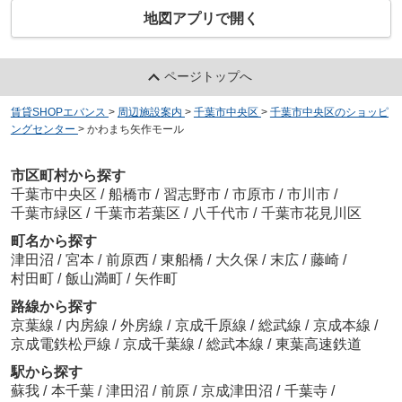
地図アプリで開く
ページトップへ
賃貸SHOPエバンス
>
周辺施設案内
>
千葉市中央区
>
千葉市中央区のショッピ
ングセンター
>
かわまち矢作モール
市区町村から探す
千葉市中央区
/
船橋市
/
習志野市
/
市原市
/
市川市
/
千葉市緑区
/
千葉市若葉区
/
八千代市
/
千葉市花見川区
町名から探す
津田沼
/
宮本
/
前原西
/
東船橋
/
大久保
/
末広
/
藤崎
/
村田町
/
飯山満町
/
矢作町
路線から探す
京葉線
/
内房線
/
外房線
/
京成千原線
/
総武線
/
京成本線
/
京成電鉄松戸線
/
京成千葉線
/
総武本線
/
東葉高速鉄道
駅から探す
蘇我
/
本千葉
/
津田沼
/
前原
/
京成津田沼
/
千葉寺
/