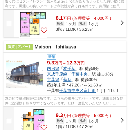
近くにはセブンイレブン千葉末広店(徒歩6分)がありちょっとした買い物に便
利です。風通しの良いアパートは利便性が高く好条件です。共用部に住民専
用のゴミ置き場を設置しているので、...
8.1
万
円
(管理費等：4,000円 )
1ヶ月
1ヶ月
敷金
礼金
3階 / 1LDK / 36.23㎡
Maison Ishikawa
賃貸 | アパート
新築
9.3
12.3
万円～
万円
内房線
「
本千葉
」駅 徒歩8分
京成千原線
「
千葉中央
」駅 徒歩18分
京葉線
「
蘇我
」駅 徒歩30分
築1年未満 / 47.20㎡～61.69㎡
千葉県
千葉市中央区
寒川町
１丁目114-1
魅力的で眺望良好な場所です。こちらの物件はアパートです。通風良好な物
件は洗濯物も乾きやすくなっています。ぜひ一度見ていただきたい、
「Maison Ishikawa」です。エバンス 蘇我...
9.3
万
円
(管理費等：5,000円 )
1ヶ月
1ヶ月
敷金
礼金
1階 / 1LDK / 47.20㎡