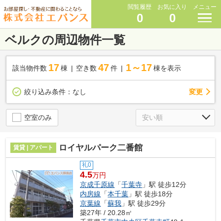
閲覧履歴
お気に入り
メニュー
0
0
ベルクの周辺物件一覧
17
47
1～17
該当物件数
棟
空き数
件
棟を表示
変更
絞り込み条件：
なし
空室のみ
ロイヤルパーク二番館
賃貸 | アパート
礼0
4.5
万円
京成千原線
「
千葉寺
」駅 徒歩12分
内房線
「
本千葉
」駅 徒歩18分
京葉線
「
蘇我
」駅 徒歩29分
築27年 / 20.28㎡