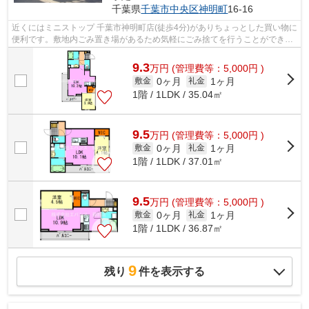
千葉県
千葉市中央区
神明町
16-16
近くにはミニストップ 千葉市神明町店(徒歩4分)がありちょっとした買い物に
便利です。敷地内ごみ置き場があるため気軽にごみ捨てを行うことができ、
ゴミの多い時も安心です。うっとり...
9.3
万
円
(管理費等：5,000円 )
0ヶ月
1ヶ月
敷金
礼金
1階 / 1LDK / 35.04㎡
9.5
万
円
(管理費等：5,000円 )
0ヶ月
1ヶ月
敷金
礼金
1階 / 1LDK / 37.01㎡
9.5
万
円
(管理費等：5,000円 )
0ヶ月
1ヶ月
敷金
礼金
1階 / 1LDK / 36.87㎡
9
残り
件を表示する