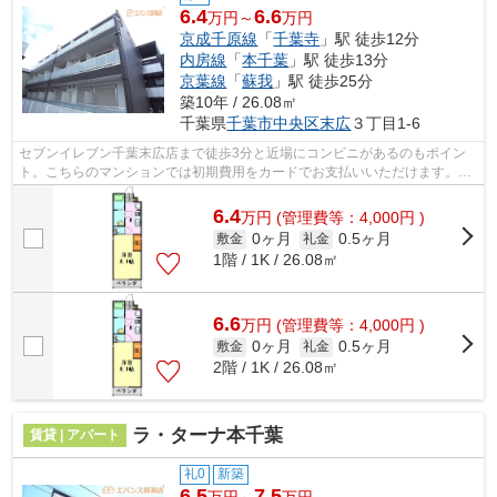
6.4
6.6
万円～
万円
京成千原線
「
千葉寺
」駅 徒歩12分
内房線
「
本千葉
」駅 徒歩13分
京葉線
「
蘇我
」駅 徒歩25分
築10年 / 26.08㎡
千葉県
千葉市中央区
末広
３丁目1-6
セブンイレブン千葉末広店まで徒歩3分と近場にコンビニがあるのもポイン
ト。こちらのマンションでは初期費用をカードでお支払いいただけます。忙
しいあなたの味方の、敷地内ごみ置き場...
6.4
万
円
(管理費等：4,000円 )
0ヶ月
0.5ヶ月
敷金
礼金
1階 / 1K / 26.08㎡
6.6
万
円
(管理費等：4,000円 )
0ヶ月
0.5ヶ月
敷金
礼金
2階 / 1K / 26.08㎡
ラ・ターナ本千葉
賃貸 | アパート
礼0
新築
6.5
7.5
万円～
万円