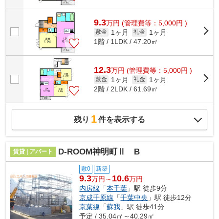
9.3
万
円
(管理費等：5,000円 )
1ヶ月
1ヶ月
敷金
礼金
1階 / 1LDK / 47.20㎡
12.3
万
円
(管理費等：5,000円 )
1ヶ月
1ヶ月
敷金
礼金
2階 / 2LDK / 61.69㎡
1
残り
件を表示する
D-ROOM神明町Ⅱ B
賃貸 | アパート
敷0
新築
9.3
10.6
万円～
万円
内房線
「
本千葉
」駅 徒歩9分
京成千原線
「
千葉中央
」駅 徒歩12分
京葉線
「
蘇我
」駅 徒歩41分
予定 / 35.04㎡～40.29㎡