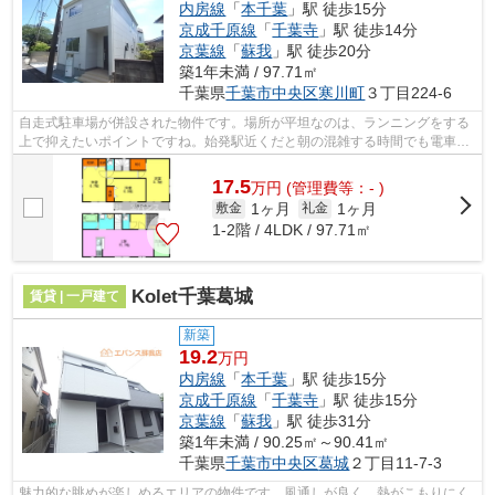
内房線
「
本千葉
」駅 徒歩15分
京成千原線
「
千葉寺
」駅 徒歩14分
京葉線
「
蘇我
」駅 徒歩20分
築1年未満 / 97.71㎡
千葉県
千葉市中央区
寒川町
３丁目224-6
自走式駐車場が併設された物件です。場所が平坦なのは、ランニングをする
上で抑えたいポイントですね。始発駅近くだと朝の混雑する時間でも電車に
座りやすいです。気になるイチオシ物...
17.5
万
円
(管理費等：- )
1ヶ月
1ヶ月
敷金
礼金
1-2階 / 4LDK / 97.71㎡
Kolet千葉葛城
賃貸 | 一戸建て
新築
19.2
万円
内房線
「
本千葉
」駅 徒歩15分
京成千原線
「
千葉寺
」駅 徒歩15分
京葉線
「
蘇我
」駅 徒歩31分
築1年未満 / 90.25㎡～90.41㎡
千葉県
千葉市中央区
葛城
２丁目11-7-3
魅力的な眺めが楽しめるエリアの物件です。風通しが良く、熱がこもりにく