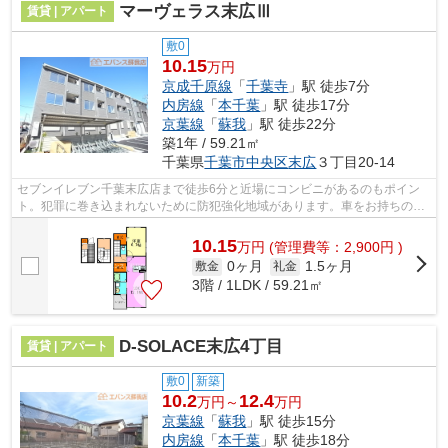
マーヴェラス末広Ⅲ
賃貸 | アパート
敷0
10.15
万円
京成千原線
「
千葉寺
」駅 徒歩7分
内房線
「
本千葉
」駅 徒歩17分
京葉線
「
蘇我
」駅 徒歩22分
築1年 / 59.21㎡
千葉県
千葉市中央区
末広
３丁目20-14
セブンイレブン千葉末広店まで徒歩6分と近場にコンビニがあるのもポイン
ト。犯罪に巻き込まれないために防犯強化地域があります。車をお持ちの方
にもオススメの、自走式駐車場を利用で...
10.15
万
円
(管理費等：2,900円 )
0ヶ月
1.5ヶ月
敷金
礼金
3階 / 1LDK / 59.21㎡
D-SOLACE末広4丁目
賃貸 | アパート
敷0
新築
10.2
12.4
万円～
万円
京葉線
「
蘇我
」駅 徒歩15分
内房線
「
本千葉
」駅 徒歩18分