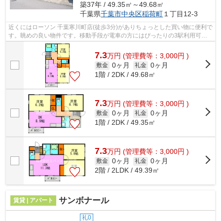
築37年 / 49.35㎡～49.68㎡
千葉県
千葉市中央区
稲荷町
１丁目12-3
近くにはローソン 千葉寒川町店(徒歩3分)がありちょっとした買い物に便利で
す。眺めの良い物件です。移動手段が電車の方にはぴったりの3駅利用可能
な物件です。気になるイチオシ物件情...
7.3
万
円
(管理費等：3,000円 )
0ヶ月
0ヶ月
敷金
礼金
1階 / 2DK / 49.68㎡
7.3
万
円
(管理費等：3,000円 )
0ヶ月
0ヶ月
敷金
礼金
1階 / 2DK / 49.35㎡
7.3
万
円
(管理費等：3,000円 )
0ヶ月
0ヶ月
敷金
礼金
2階 / 2LDK / 49.39㎡
サンボナール
賃貸 | アパート
礼0