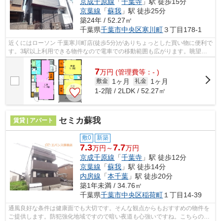
京成千原線
「
千葉寺
」駅 徒歩15分
京葉線
「
蘇我
」駅 徒歩25分
築24年 / 52.27㎡
千葉県
千葉市中央区
寒川町
３丁目178-1
近くにはローソン 千葉寒川町店(徒歩5分)がありちょっとした買い物に便利で
す。3駅以上利用できる物件なので電車での移動範囲も広がります。眺望良
好で景色が楽しめます。新着情報：寒...
7
万
円
(管理費等：- )
1ヶ月
1ヶ月
敷金
礼金
1-2階 / 2LDK / 52.27㎡
セミカ蘇我
賃貸 | アパート
敷0
新築
7.3
7.7
万円～
万円
京成千原線
「
千葉寺
」駅 徒歩12分
京葉線
「
蘇我
」駅 徒歩14分
内房線
「
本千葉
」駅 徒歩20分
築1年未満 / 34.76㎡
千葉県
千葉市中央区
稲荷町
１丁目14-39
通風良好な条件は健康面でも大切です。そんな観点からもおすすめの物件を
ご提供します。防犯強化地域ですので暗い夜道も心強いですね。こちらの物