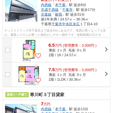
内房線
「
本千葉
」駅 徒歩8分
京成千原線
「
千葉寺
」駅 徒歩17分
京葉線
「
蘇我
」駅 徒歩31分
築1年未満 / 24.57㎡～30.36㎡
千葉県
千葉市中央区
末広
１丁目4-10
ヤックスドラッグ本千葉店まで徒歩4分にあるので、体調が悪くなっても安
心。通風システムが整った換気がしやすい物件です。移動範囲が広がる、3
駅以上利用可能な物件です。新着情報：...
6.5
万
円
(管理費等：3,000円 )
1ヶ月
0ヶ月
敷金
礼金
1階 / 1K / 24.57㎡
7.5
万
円
(管理費等：3,000円 )
1ヶ月
0ヶ月
敷金
礼金
1階 / 1LDK / 30.36㎡
寒川町３丁目貸家
賃貸 | 一戸建て
7
万円
内房線
「
本千葉
」駅 徒歩13分