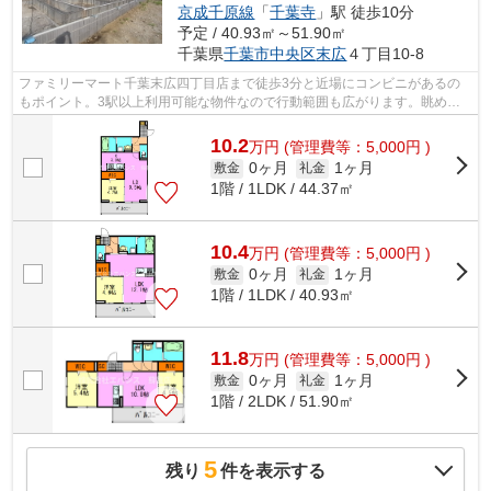
京成千原線
「
千葉寺
」駅 徒歩10分
予定 / 40.93㎡～51.90㎡
千葉県
千葉市中央区
末広
４丁目10-8
ファミリーマート千葉末広四丁目店まで徒歩3分と近場にコンビニがあるの
もポイント。3駅以上利用可能な物件なので行動範囲も広がります。眺めの
良いアパート探しは、こちらの場所はい...
10.2
万
円
(管理費等：5,000円 )
0ヶ月
1ヶ月
敷金
礼金
1階 / 1LDK / 44.37㎡
10.4
万
円
(管理費等：5,000円 )
0ヶ月
1ヶ月
敷金
礼金
1階 / 1LDK / 40.93㎡
11.8
万
円
(管理費等：5,000円 )
0ヶ月
1ヶ月
敷金
礼金
1階 / 2LDK / 51.90㎡
5
残り
件を表示する