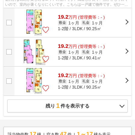
いので、室内が暑くなりにくいです。こちらは一戸建て物件です。ぜひ一度
見ていただきたい、「Kolet千葉葛城」...
19.2
万
円
(管理費等：- )
1ヶ月
1ヶ月
敷金
礼金
1-2階 / 3LDK / 90.25㎡
19.2
万
円
(管理費等：- )
1ヶ月
1ヶ月
敷金
礼金
1-2階 / 3LDK / 90.41㎡
19.2
万
円
(管理費等：- )
1ヶ月
1ヶ月
敷金
礼金
1-2階 / 3LDK / 90.25㎡
1
残り
件を表示する
17
47
1～17
該当物件数
棟
空き数
件
棟を表示