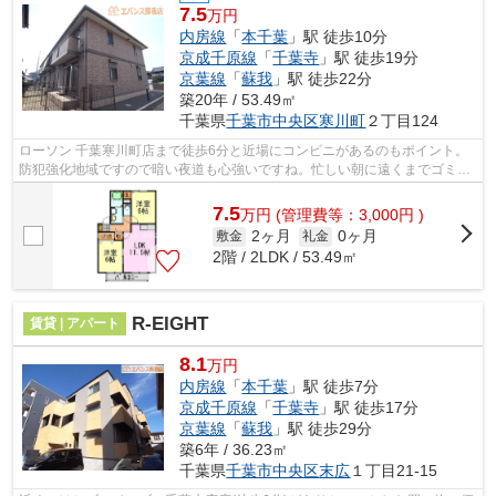
7.5
万円
内房線
「
本千葉
」駅 徒歩10分
京成千原線
「
千葉寺
」駅 徒歩19分
京葉線
「
蘇我
」駅 徒歩22分
築20年 / 53.49㎡
千葉県
千葉市中央区
寒川町
２丁目124
ローソン 千葉寒川町店まで徒歩6分と近場にコンビニがあるのもポイント。
防犯強化地域ですので暗い夜道も心強いですね。忙しい朝に遠くまでゴミ捨
てに行かずに済むように、共用部にゴ...
7.5
万
円
(管理費等：3,000円 )
2ヶ月
0ヶ月
敷金
礼金
2階 / 2LDK / 53.49㎡
R-EIGHT
賃貸 | アパート
8.1
万円
内房線
「
本千葉
」駅 徒歩7分
京成千原線
「
千葉寺
」駅 徒歩17分
京葉線
「
蘇我
」駅 徒歩29分
築6年 / 36.23㎡
千葉県
千葉市中央区
末広
１丁目21-15