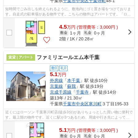
千葉県
千葉市中央区
千葉寺町
48-1
短時間でごみ出しを終えられるように、敷地内にゴミ置き場をつけておりま
す。自走式の駐車場がある物件です。こちらの物件はアパートです。「ロイ
ヤルパーク二番館」のここがイチオシ...
4.5
万
円
(管理費等：3,000円 )
1ヶ月
0ヶ月
敷金
礼金
2階 / 1K / 20.28㎡
ファミリエールエム本千葉
賃貸 | アパート
敷0
礼0
5.1
万円
外房線
「
本千葉
」駅 徒歩10分
京葉線
「
蘇我
」駅 徒歩19分
京成千原線
「
千葉寺
」駅 徒歩14分
築13年 / 21.30㎡
千葉県
千葉市中央区
寒川町
３丁目195-33
近くにはローソン 千葉寒川町店(徒歩3分)がありちょっとした買い物に便利で
す。最上階の物件です。近くに駅が3つあるため、用途や行き先によって経
路を選べる物件です。「ファミリエー...
5.1
万
円
(管理費等：3,000円 )
0ヶ月
0ヶ月
敷金
礼金