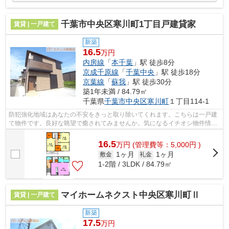
千葉市中央区寒川町1丁目戸建貸家
賃貸 | 一戸建て
新築
16.5
万円
内房線
「
本千葉
」駅 徒歩8分
京成千原線
「
千葉中央
」駅 徒歩18分
京葉線
「
蘇我
」駅 徒歩30分
築1年未満 / 84.79㎡
千葉県
千葉市中央区
寒川町
１丁目114-1
防犯強化地域はあなたの不安をきっと取り除いてくれます。こちらは一戸建
て物件です。良好な眺望で癒されてみませんか。気になるイチオシ物件情
報：「千葉市中央区寒川町1丁目戸建貸家...
16.5
万
円
(管理費等：5,000円 )
1ヶ月
1ヶ月
敷金
礼金
1-2階 / 3LDK / 84.79㎡
マイホームネクスト中央区寒川町Ⅱ
賃貸 | 一戸建て
新築
17.5
万円