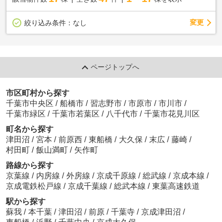
変更
絞り込み条件：
なし
ページトップへ
市区町村から探す
千葉市中央区
/
船橋市
/
習志野市
/
市原市
/
市川市
/
千葉市緑区
/
千葉市若葉区
/
八千代市
/
千葉市花見川区
町名から探す
津田沼
/
宮本
/
前原西
/
東船橋
/
大久保
/
末広
/
藤崎
/
村田町
/
飯山満町
/
矢作町
路線から探す
京葉線
/
内房線
/
外房線
/
京成千原線
/
総武線
/
京成本線
/
京成電鉄松戸線
/
京成千葉線
/
総武本線
/
東葉高速鉄道
駅から探す
蘇我
/
本千葉
/
津田沼
/
前原
/
千葉寺
/
京成津田沼
/