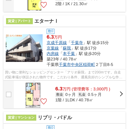
2階 / 1K / 21.30㎡
エターナⅠ
賃貸 | アパート
敷0
6.3
万円
京成千原線
「
千葉寺
」駅 徒歩15分
京葉線
「
蘇我
」駅 徒歩17分
内房線
「
本千葉
」駅 徒歩20分
築23年 / 40.78㎡
千葉県
千葉市中央区
稲荷町
２丁目8-5
買い物に便利なショッピングセンター「アリオ蘇我」まで200mです。自走
式駐車場が併設された物件です。こだわり条件、通風良好のシンプルな作り
の物件です。気分が落ちた時には換気で...
6.3
万
円
(管理費等：3,000円 )
0ヶ月
0.5ヶ月
敷金
礼金
1階 / 1LDK / 40.78㎡
リブリ・パドル
賃貸 | マンション
敷0