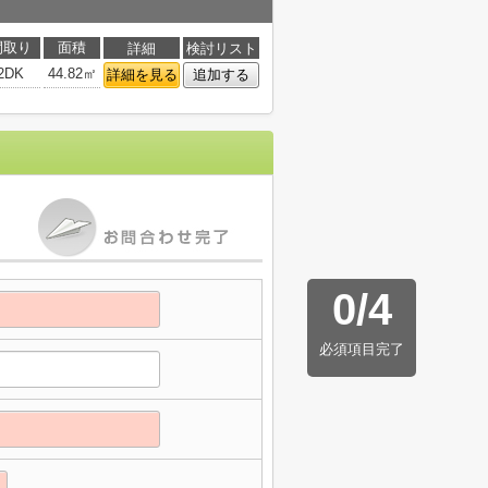
間取り
面積
詳細
検討リスト
2DK
44.82㎡
詳細を見る
追加する
0
/
4
必須項目完了