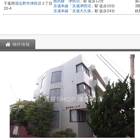
総武線
「
津田沼
」駅 徒歩12分
築
千葉県
習志野市
津田沼
３丁目
京成本線
「
京成津田沼
」駅 徒歩10分
3
20-4
京成本線
「
京成大久保
」駅 徒歩24分
鉄
物件情報