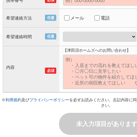
携帯番号
必須
メール
電話
希望連絡方法
任意
希望連絡時間
任意
【津田沼ホームズへのお問い合わせ】
内容
必須
※
利用規約
及び
プライバシーポリシー
を必ずお読みください。左記内容に同
さい。
未入力項目がありま