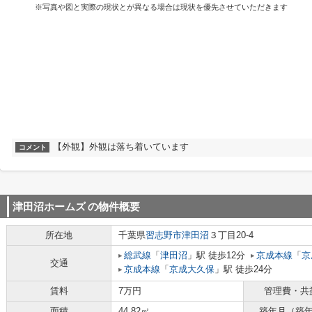
※写真や図と実際の現状とが異なる場合は現状を優先させていただきます
【外観】外観は落ち着いています
コメント
津田沼ホームズ
の物件概要
所在地
千葉県
習志野市
津田沼
３丁目20-4
総武線
「
津田沼
」駅 徒歩12分
京成本線
「
京
交通
京成本線
「
京成大久保
」駅 徒歩24分
賃料
7万円
管理費・共
面積
44.82㎡
築年月（築