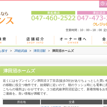
営業時間：10：00～18：00 
ら探す
>
JR総武線
>
津田沼駅
>
津田沼ホームズ
津田沼ホームズ
近くにはセブンイレブン津田沼３丁目店(徒歩3分)がありちょっとした買い
の移動に役立つ物件です。始発駅に近いので、朝のラッシュ時にも電車に
こちらの場所はいかがですか。ココ総武線津田沼近辺にて、新着情報をお求めの方
ご連絡を。良い情報が満載です。
所在地
交通