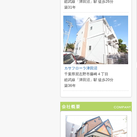
総武線「津田沼」駅 徒歩26分
築31年
カサフローラ津田沼
千葉県習志野市藤崎４丁目
総武線「津田沼」駅 徒歩20分
築36年