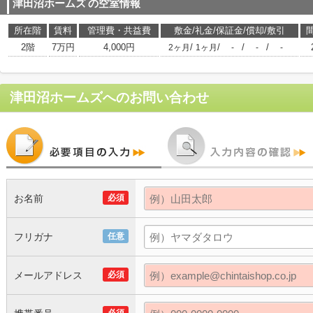
津田沼ホームズ
の空室情報
所在階
賃料
管理費・共益費
敷金/礼金/保証金/償却/敷引
2階
7万円
4,000円
/
/
/
/
2ヶ月
1ヶ月
-
-
-
津田沼ホームズ
へのお問い合わせ
お名前
必須
フリガナ
任意
メールアドレス
必須