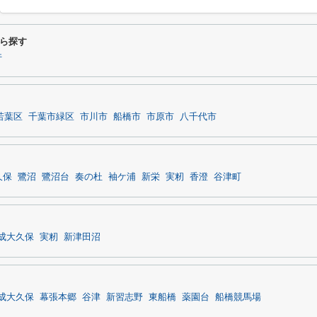
ら探す
件
若葉区
千葉市緑区
市川市
船橋市
市原市
八千代市
久保
鷺沼
鷺沼台
奏の杜
袖ケ浦
新栄
実籾
香澄
谷津町
成大久保
実籾
新津田沼
成大久保
幕張本郷
谷津
新習志野
東船橋
薬園台
船橋競馬場