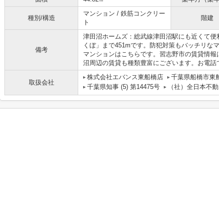
マンション / 鉄筋コンクリー
種別/構造
階建
ト
津田沼ホームズ：総武線津田沼駅にも近くて便
くぼ」まで451mです。防犯対策もバッチリな
備考
マンションはこちらです。習志野市の賃貸情報
沼周辺の賃貸も種類豊富にございます。お電話でのお
株式会社エバンス東船橋店
千葉県船橋市東船
取扱会社
千葉県知事 (5) 第14475号
（社）全日本不動