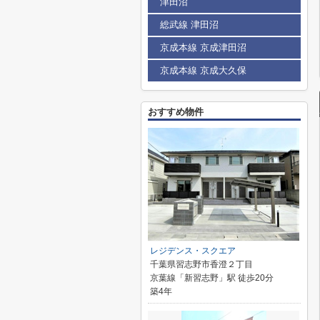
津田沼
総武線 津田沼
京成本線 京成津田沼
京成本線 京成大久保
おすすめ物件
レジデンス・スクエア
千葉県習志野市香澄２丁目
京葉線「新習志野」駅 徒歩20分
築4年