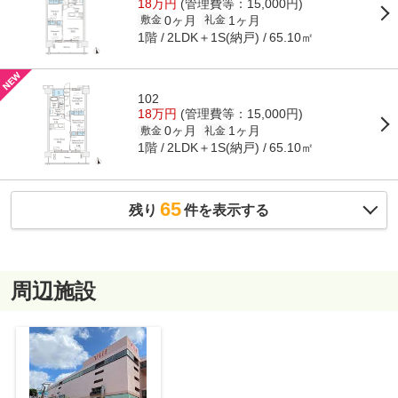
18万円
(管理費等：15,000円)
0ヶ月
1ヶ月
敷金
礼金
1階
2LDK＋1S(納戸)
65.10㎡
102
18万円
(管理費等：15,000円)
0ヶ月
1ヶ月
敷金
礼金
1階
2LDK＋1S(納戸)
65.10㎡
65
残り
件を表示する
周辺施設