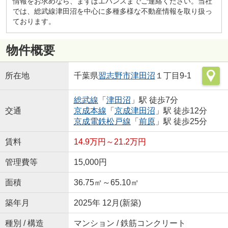
情報をお求めなら、まずはエバンスまでご連絡ください。当社
では、総武線津田沼を中心に多種多様な不動産情報を取り扱っ
ております。
物件概要
所在地
千葉県
習志野市
津田沼
１丁目9-1
総武線
「
津田沼
」駅 徒歩7分
交通
京成本線
「
京成津田沼
」駅 徒歩12分
京成電鉄松戸線
「
前原
」駅 徒歩25分
賃料
14.9万円～21.2万円
管理費等
15,000円
面積
36.75㎡～65.10㎡
築年月
2025年 12月(新築)
種別 / 構造
マンション / 鉄筋コンクリート