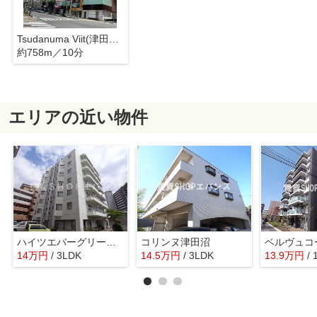
Tsudanuma Viit(津田沼ビート)
約758m／10分
エリアの近い物件
ハイツエバーグリーン津田沼2号棟
コリンヌ津田沼
ベルヴュコ
14
万
円
/ 3LDK
14.5
万
円
/ 3LDK
13.9
万
円
/