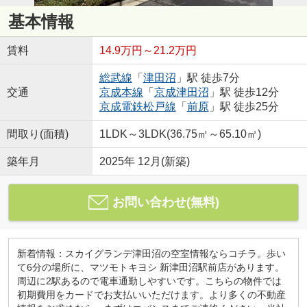
基本情報
賃料
14.9万円～21.2万円
総武線
「
津田沼
」駅 徒歩7分
交通
京成本線
「
京成津田沼
」駅 徒歩12分
京成電鉄松戸線
「
前原
」駅 徒歩25分
間取り(面積)
1LDK～3LDK(36.75㎡～65.10㎡)
築年月
2025年 12月(新築)
お問い合わせ(無料)
新着情報：スカイグランデ津田沼の空室情報ならコチラ。歩い
て6分の場所に、マツモトキヨシ 新津田沼駅前店があります。
周辺に2駅あるので電車通勤しやすいです。こちらの物件では
初期費用をカードでお支払いいただけます。より多くの不動産