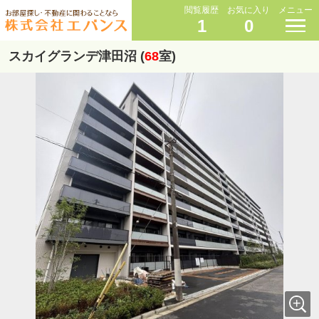
閲覧履歴
お気に入り
メニュー
1
0
スカイグランデ津田沼 (
68
室)