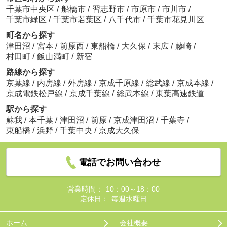
千葉市中央区
/
船橋市
/
習志野市
/
市原市
/
市川市
/
千葉市緑区
/
千葉市若葉区
/
八千代市
/
千葉市花見川区
町名から探す
津田沼
/
宮本
/
前原西
/
東船橋
/
大久保
/
末広
/
藤崎
/
村田町
/
飯山満町
/
新宿
路線から探す
京葉線
/
内房線
/
外房線
/
京成千原線
/
総武線
/
京成本線
/
京成電鉄松戸線
/
京成千葉線
/
総武本線
/
東葉高速鉄道
駅から探す
蘇我
/
本千葉
/
津田沼
/
前原
/
京成津田沼
/
千葉寺
/
東船橋
/
浜野
/
千葉中央
/
京成大久保
電話でお問い合わせ
営業時間：
10：00～18：00
定休日：
毎週水曜日
ホーム
会社概要