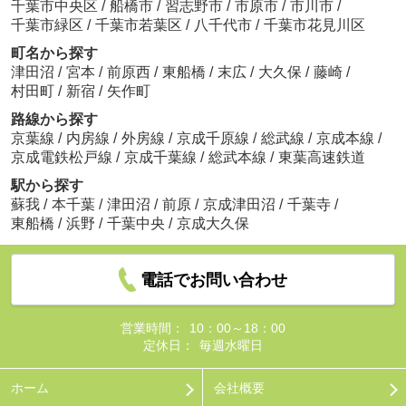
千葉市中央区
/
船橋市
/
習志野市
/
市原市
/
市川市
/
千葉市緑区
/
千葉市若葉区
/
八千代市
/
千葉市花見川区
町名から探す
津田沼
/
宮本
/
前原西
/
東船橋
/
末広
/
大久保
/
藤崎
/
村田町
/
新宿
/
矢作町
路線から探す
京葉線
/
内房線
/
外房線
/
京成千原線
/
総武線
/
京成本線
/
京成電鉄松戸線
/
京成千葉線
/
総武本線
/
東葉高速鉄道
駅から探す
蘇我
/
本千葉
/
津田沼
/
前原
/
京成津田沼
/
千葉寺
/
東船橋
/
浜野
/
千葉中央
/
京成大久保
電話でお問い合わせ
営業時間：
10：00～18：00
定休日：
毎週水曜日
ホーム
会社概要