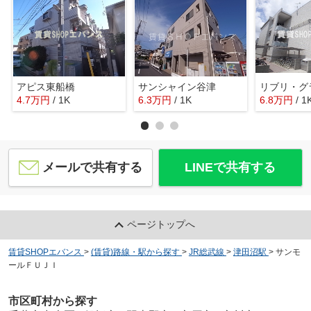
アピス東船橋
サンシャイン谷津
4.7
万
円
/ 1K
6.3
万
円
/ 1K
6.8
万
円
/ 1
メールで共有する
LINEで共有する
ページトップへ
賃貸SHOPエバンス
>
(賃貸)路線・駅から探す
>
JR総武線
>
津田沼駅
>
サンモ
ールＦＵＪＩ
市区町村から探す