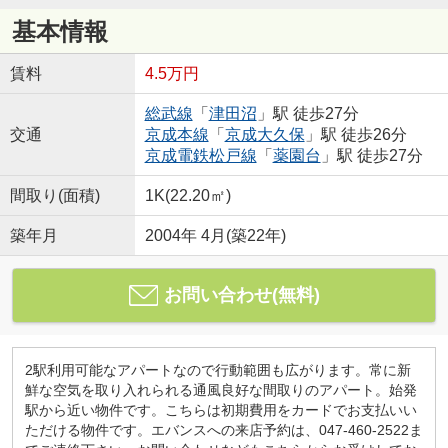
基本情報
賃料
4.5万円
総武線
「
津田沼
」駅 徒歩27分
交通
京成本線
「
京成大久保
」駅 徒歩26分
京成電鉄松戸線
「
薬園台
」駅 徒歩27分
間取り(面積)
1K(22.20㎡)
築年月
2004年 4月(築22年)
お問い合わせ(無料)
2駅利用可能なアパートなので行動範囲も広がります。常に新
鮮な空気を取り入れられる通風良好な間取りのアパート。始発
駅から近い物件です。こちらは初期費用をカードでお支払いい
ただける物件です。エバンスへの来店予約は、047-460-2522ま