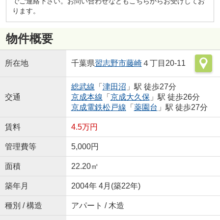
でご連絡下さい。お問い合わせなどもこちらからお受けしてお
ります。
物件概要
所在地
千葉県
習志野市
藤崎
４丁目20‐11
総武線
「
津田沼
」駅 徒歩27分
交通
京成本線
「
京成大久保
」駅 徒歩26分
京成電鉄松戸線
「
薬園台
」駅 徒歩27分
賃料
4.5万円
管理費等
5,000円
面積
22.20㎡
築年月
2004年 4月(築22年)
種別 / 構造
アパート / 木造