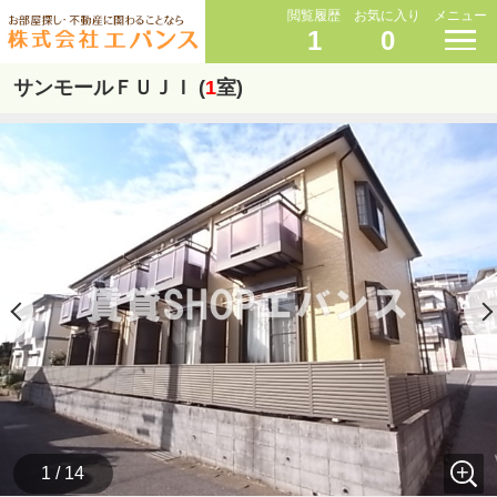
閲覧履歴
お気に入り
メニュー
1
0
サンモールＦＵＪＩ (
1
室)
1 / 14