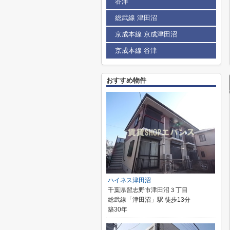
谷津
総武線 津田沼
京成本線 京成津田沼
京成本線 谷津
おすすめ物件
ハイネス津田沼
千葉県習志野市津田沼３丁目
総武線「津田沼」駅 徒歩13分
築30年