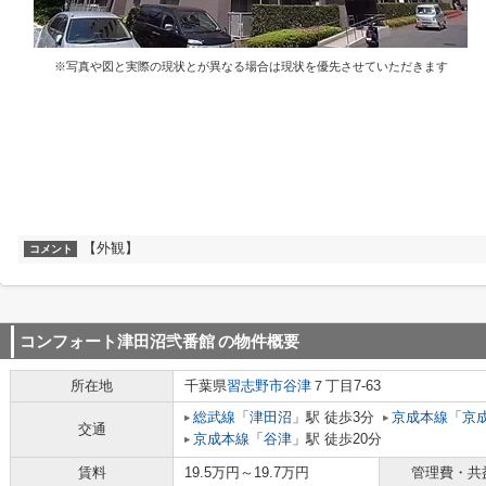
※写真や図と実際の現状とが異なる場合は現状を優先させていただきます
【外観】
コメント
コンフォート津田沼弐番館
の物件概要
所在地
千葉県
習志野市
谷津
７丁目7-63
総武線
「
津田沼
」駅 徒歩3分
京成本線
「
京
交通
京成本線
「
谷津
」駅 徒歩20分
賃料
19.5万円～19.7万円
管理費・共