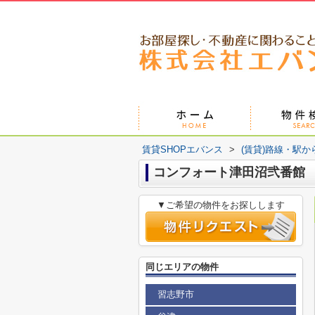
賃貸SHOPエバンス
>
(賃貸)路線・駅か
コンフォート津田沼弐番館
▼ご希望の物件をお探しします
同じエリアの物件
習志野市