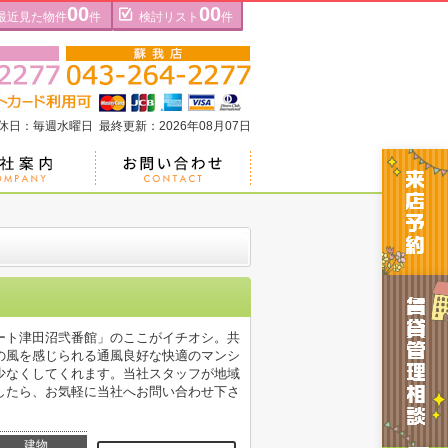
00
00
最近見た物件
件
検討リスト
件
定休日：毎週水曜日 最終更新：2026年08月07日
ート津田沼弐番館」のここがイチオシ。共
の風を感じられる通風良好な快適のマンシ
少なくしてくれます。当社スタッフが地域
したら、お気軽に当社へお問い合わせ下さ
建物