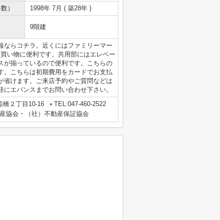
年数）
1998年 7月 ( 築28年 )
9階建
報ならコチラ。近くにはファミリーマー
した買い物に便利です。共用部にはエレベー
スが揃っているので便利です。こちらの
す。こちらは初期費用をカードでお支払
が省けます。ご来店予約やご質問などは
はお気軽にエバンスまでお問い合わせ下さい。
橋２丁目10-16
TEL:047-460-2522
産協会・（社）不動産保証協会