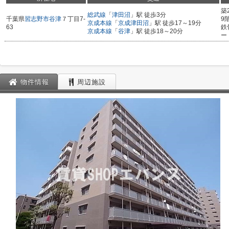
築
総武線
「
津田沼
」駅 徒歩3分
千葉県
習志野市
谷津
７丁目7-
9
京成本線
「
京成津田沼
」駅 徒歩17～19分
63
鉄
京成本線
「
谷津
」駅 徒歩18～20分
ー
物件情報
周辺施設