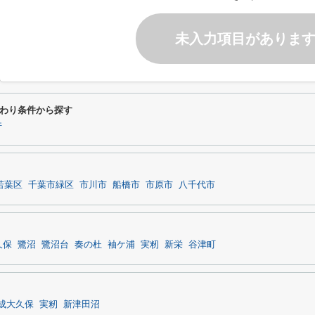
未入力項目がありま
わり条件から探す
件
若葉区
千葉市緑区
市川市
船橋市
市原市
八千代市
久保
鷺沼
鷺沼台
奏の杜
袖ケ浦
実籾
新栄
谷津町
成大久保
実籾
新津田沼