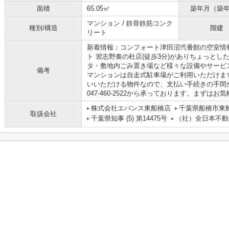
面積
65.05㎡
築年月（築
マンション / 鉄骨鉄筋コンク
種別/構造
階建
リート
新着情報：コンフォート津田沼弐番館の空室情
ト 習志野奏の杜店(徒歩3分)がありちょっと
タ・敷地内ごみ置き場など様々な設備やサービ
備考
マンションは自走式駐車場がご利用いただけま
いいただける物件なので、支払い手続きの手間
047-460-2522から承っております。まず
株式会社エバンス東船橋店
千葉県船橋市東船
取扱会社
千葉県知事 (5) 第14475号
（社）全日本不動