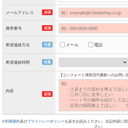
メールアドレス
必須
携帯番号
必須
メール
電話
希望連絡方法
任意
希望連絡時間
任意
【コンフォート津田沼弐番館へのお問い
内容
必須
※
利用規約
及び
プライバシーポリシー
を必ずお読みください。左記内容に同
さい。