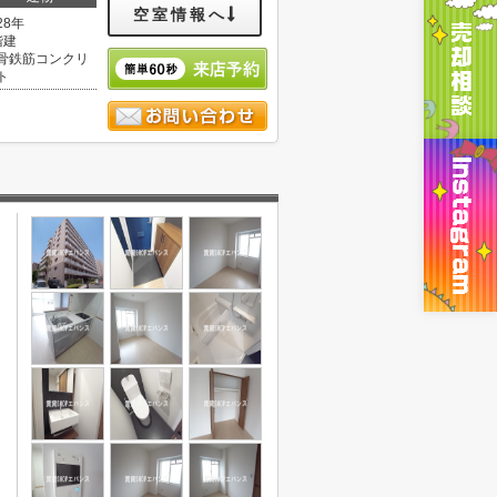
空室情報へ
28年
階建
骨鉄筋コンクリ
ト