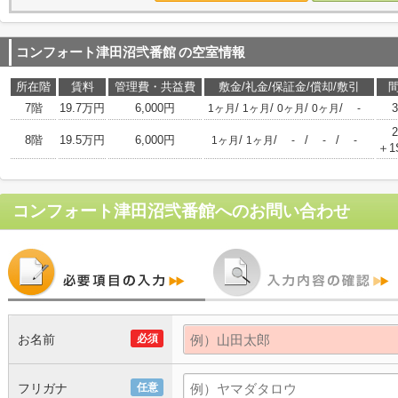
コンフォート津田沼弐番館
の空室情報
所在階
賃料
管理費・共益費
敷金/礼金/保証金/償却/敷引
7階
19.7万円
6,000円
/
/
/
/
1ヶ月
1ヶ月
0ヶ月
0ヶ月
-
8階
19.5万円
6,000円
/
/
/
/
1ヶ月
1ヶ月
-
-
-
＋1
コンフォート津田沼弐番館
へのお問い合わせ
お名前
必須
フリガナ
任意