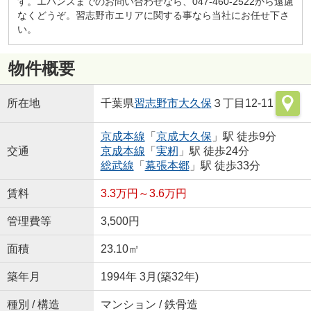
す。エバンスまでのお問い合わせなら、047-460-2522から遠慮
なくどうぞ。習志野市エリアに関する事なら当社にお任せ下さ
い。
物件概要
所在地
千葉県
習志野市
大久保
３丁目12-11
京成本線
「
京成大久保
」駅 徒歩9分
交通
京成本線
「
実籾
」駅 徒歩24分
総武線
「
幕張本郷
」駅 徒歩33分
賃料
3.3万円～3.6万円
管理費等
3,500円
面積
23.10㎡
築年月
1994年 3月(築32年)
種別 / 構造
マンション / 鉄骨造