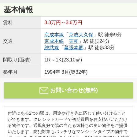
基本情報
賃料
3.3万円～3.6万円
京成本線
「
京成大久保
」駅 徒歩9分
交通
京成本線
「
実籾
」駅 徒歩24分
総武線
「
幕張本郷
」駅 徒歩33分
間取り(面積)
1R～1K(23.10㎡)
築年月
1994年 3月(築32年)
お問い合わせ(無料)
付近にある2つの駅は、用途や行き先に応じて使い分けること
ができます。クレジットカードで初期費用をお支払いいただけ
る物件です。通風良好で陽の当たる気持ちの良い物件をご提供
いたします。防犯対策もバッチリなマンションタイプの物件で