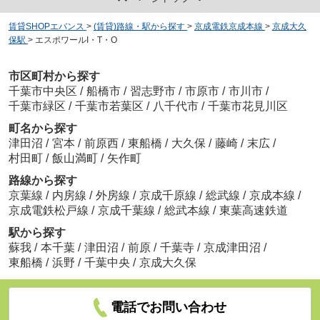
賃貸SHOPエバンス
>
(賃貸)路線・駅から探す
>
京成電鉄京成本線
>
京成大久
保駅
>
エスポワールI・T・O
市区町村から探す
千葉市中央区
/
船橋市
/
習志野市
/
市原市
/
市川市
/
千葉市緑区
/
千葉市若葉区
/
八千代市
/
千葉市花見川区
町名から探す
津田沼
/
宮本
/
前原西
/
東船橋
/
大久保
/
藤崎
/
末広
/
村田町
/
飯山満町
/
矢作町
路線から探す
京葉線
/
内房線
/
外房線
/
京成千原線
/
総武線
/
京成本線
/
京成電鉄松戸線
/
京成千葉線
/
総武本線
/
東葉高速鉄道
駅から探す
蘇我
/
本千葉
/
津田沼
/
前原
/
千葉寺
/
京成津田沼
/
東船橋
/
浜野
/
千葉中央
/
京成大久保
電話でお問い合わせ