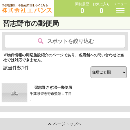
閲覧履歴
お気に入り
メニュー
0
0
習志野市の郵便局
スポットを絞り込む
※物件情報の周辺施設紹介のページであり、各店舗への問い合わせは当
社では対応できません。
該当件数
1
件
習志野さぎ沼一郵便局
千葉県習志野市鷺沼１丁目
-
ページトップへ