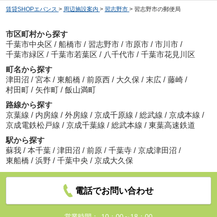
賃貸SHOPエバンス
>
周辺施設案内
>
習志野市
>
習志野市の郵便局
市区町村から探す
千葉市中央区
/
船橋市
/
習志野市
/
市原市
/
市川市
/
千葉市緑区
/
千葉市若葉区
/
八千代市
/
千葉市花見川区
町名から探す
津田沼
/
宮本
/
東船橋
/
前原西
/
大久保
/
末広
/
藤崎
/
村田町
/
矢作町
/
飯山満町
路線から探す
京葉線
/
内房線
/
外房線
/
京成千原線
/
総武線
/
京成本線
/
京成電鉄松戸線
/
京成千葉線
/
総武本線
/
東葉高速鉄道
駅から探す
蘇我
/
本千葉
/
津田沼
/
前原
/
千葉寺
/
京成津田沼
/
東船橋
/
浜野
/
千葉中央
/
京成大久保
電話でお問い合わせ
営業時間：
10：00～18：00