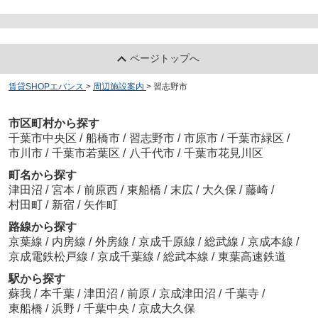
ページトップへ
賃貸SHOPエバンス
>
周辺施設案内
>
習志野市
市区町村から探す
千葉市中央区
/
船橋市
/
習志野市
/
市原市
/
千葉市緑区
/
市川市
/
千葉市若葉区
/
八千代市
/
千葉市花見川区
町名から探す
津田沼
/
宮本
/
前原西
/
東船橋
/
末広
/
大久保
/
藤崎
/
村田町
/
新宿
/
矢作町
路線から探す
京葉線
/
内房線
/
外房線
/
京成千原線
/
総武線
/
京成本線
/
京成電鉄松戸線
/
京成千葉線
/
総武本線
/
東葉高速鉄道
駅から探す
蘇我
/
本千葉
/
津田沼
/
前原
/
京成津田沼
/
千葉寺
/
東船橋
/
浜野
/
千葉中央
/
京成大久保