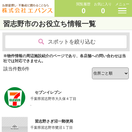
閲覧履歴
お気に入り
メニュー
0
0
習志野市のお役立ち情報一覧
スポットを絞り込む
※物件情報の周辺施設紹介のページであり、各店舗への問い合わせは当
社では対応できません。
該当件数
6
件
セブンイレブン
千葉県習志野市大久保４丁目
-
習志野さぎ沼一郵便局
千葉県習志野市鷺沼１丁目