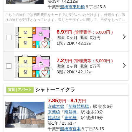
築39年 / 42.12㎡
千葉県
船橋市
東船橋
５丁目25-8
こちらの物件では初期費用をカードでお支払いいただけます。外観タイル張
りの物件が好評となっています。造りとデザインに関して、自信をもって情
報を提供できるマンションです。風通...
6.9
万
円
(管理費等：6,000円 )
0ヶ月
0万円
敷金
礼金
1階 / 2DK / 42.12㎡
7.2
万
円
(管理費等：6,000円 )
0ヶ月
0万円
敷金
礼金
3階 / 2DK / 42.12㎡
シャトーニイクラ
賃貸 | アパート
7.85
8.1
万円～
万円
京成本線
「
船橋競馬場
」駅 徒歩6分
京葉線
「
南船橋
」駅 徒歩20分
総武線
「
東船橋
」駅 徒歩19分
築1年 / 23.61㎡
千葉県
船橋市
宮本
８丁目28-15