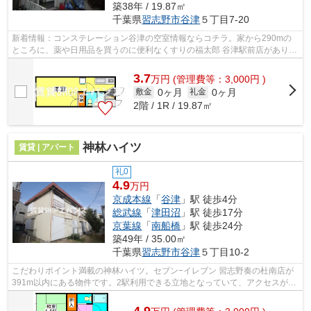
築38年 / 19.87㎡
千葉県
習志野市
谷津
５丁目7-20
新着情報：コンステレーション谷津の空室情報ならコチラ。家から290mの
ところに、薬や日用品を買うのに便利なくすりの福太郎 谷津駅前店がありま
す。日頃から電車をよく利用するなら2...
3.7
万
円
(管理費等：3,000円 )
0ヶ月
0ヶ月
敷金
礼金
2階 / 1R / 19.87㎡
神林ハイツ
賃貸 | アパート
礼0
4.9
万円
京成本線
「
谷津
」駅 徒歩4分
総武線
「
津田沼
」駅 徒歩17分
京葉線
「
南船橋
」駅 徒歩24分
築49年 / 35.00㎡
千葉県
習志野市
谷津
５丁目10-2
こだわりポイント満載の神林ハイツ。セブン−イレブン 習志野奏の杜南店が
391m以内にある物件です。2駅利用できる立地となっていて、アクセスが良
いです。こちらの物件はアパートです。...
4.9