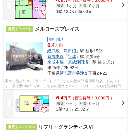
万
円
(管理費等：3,000円 )
1ヶ月
0ヶ月
敷金
礼金
1階 / 2DK / 35.00㎡
メルローズプレイス
賃貸 | アパート
敷0
礼0
6.4
万円
総武線
「
津田沼
」駅 徒歩15分
京成本線
「
谷津
」駅 徒歩5分
京成本線
「
京成津田沼
」駅 徒歩15分
築25年 / 25.92㎡
千葉県
習志野市
谷津
１丁目24-21
家から徒歩6分にドラッグストア「くすりの福太郎 谷津駅前店」がありま
す。最上階の物件です。こちらの物件はアパートです。こちらは初期費用を
カードでお支払いいただける物件なので...
6.4
万
円
(管理費等：3,000円 )
0ヶ月
0ヶ月
敷金
礼金
2階 / 1K / 25.92㎡
リブリ・グランティスⅥ
賃貸 | マンション