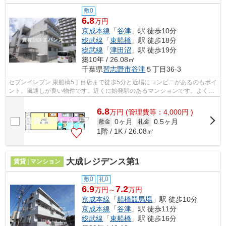
敷0
6.8
万円
京成本線
「
谷津
」駅 徒歩10分
総武線
「
東船橋
」駅 徒歩18分
総武線
「
津田沼
」駅 徒歩19分
築10年 / 26.08㎡
千葉県
習志野市
谷津
５丁目36-3
セブンイレブン 東船橋5丁目店まで徒歩5分と近場にコンビニがあるのもポイ
ント。風通しが良い物件です。近くに始発駅のあるマンションです。よくお
出かけをする方にも便利な、2駅利用...
6.8
万
円
(管理費等：4,000円 )
0ヶ月
0.5ヶ月
敷金
礼金
1階 / 1K / 26.08㎡
大成レジデンス第1
賃貸 | マンション
敷0
礼0
6.9
7.2
万円～
万円
京成本線
「
船橋競馬場
」駅 徒歩10分
京成本線
「
谷津
」駅 徒歩11分
総武線
「
東船橋
」駅 徒歩16分