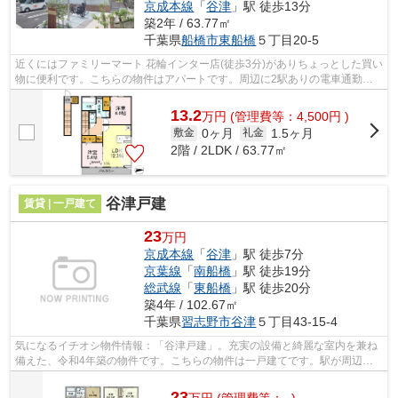
京成本線
「
谷津
」駅 徒歩13分
築2年 / 63.77㎡
千葉県
船橋市
東船橋
５丁目20-5
近くにはファミリーマート 花輪インター店(徒歩3分)がありちょっとした買い
物に便利です。こちらの物件はアパートです。周辺に2駅ありの電車通勤し
やすいアパートです。カード決済で手...
13.2
万
円
(管理費等：4,500円 )
0ヶ月
1.5ヶ月
敷金
礼金
2階 / 2LDK / 63.77㎡
谷津戸建
賃貸 | 一戸建て
23
万円
京成本線
「
谷津
」駅 徒歩7分
京葉線
「
南船橋
」駅 徒歩19分
総武線
「
東船橋
」駅 徒歩20分
築4年 / 102.67㎡
千葉県
習志野市
谷津
５丁目43-15-4
気になるイチオシ物件情報：「谷津戸建」。充実の設備と綺麗な室内を兼ね
備えた、令和4年築の物件です。こちらの物件は一戸建てです。駅が周辺に2
つあるので行動範囲が広がります。エ...
23
万
円
(管理費等：- )