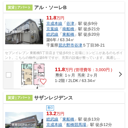
アル・ソーレB
賃貸 | アパート
11.8
万円
京成本線
「
谷津
」駅 徒歩9分
京葉線
「
南船橋
」駅 徒歩21分
総武線
「
東船橋
」駅 徒歩20分
築6年 / 63.34㎡
千葉県
習志野市
谷津
５丁目38-21
セブンイレブン 東船橋5丁目店まで徒歩6分と近場にコンビニがあるのもポイ
ント。こちらの物件は築6年ですが、充実の設備が整っています。風通しが
良く、湿気やカビの心配が少ない物件...
11.8
万
円
(管理費等：3,000円 )
1ヶ月
2ヶ月
敷金
礼金
1-2階 / 2LDK / 63.34㎡
サザンレジデンス
賃貸 | アパート
敷0
13.2
万円
総武線
「
東船橋
」駅 徒歩13分
京成本線
「
船橋競馬場
」駅 徒歩12分