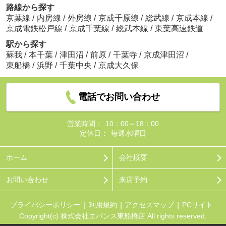
路線から探す
京葉線
/
内房線
/
外房線
/
京成千原線
/
総武線
/
京成本線
/
京成電鉄松戸線
/
京成千葉線
/
総武本線
/
東葉高速鉄道
駅から探す
蘇我
/
本千葉
/
津田沼
/
前原
/
千葉寺
/
京成津田沼
/
東船橋
/
浜野
/
千葉中央
/
京成大久保
電話でお問い合わせ
営業時間：
10：00～18：00
定休日：
毎週水曜日
ホーム
会社概要
お問い合わせ
来店予約
プライバシーポリシー
利用規約
アクセスマップ
PCサイト
Copyright(c) 株式会社エバンス東船橋店 All rights reserved.