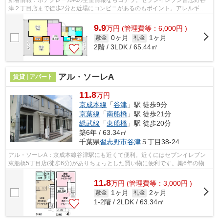
津２丁目店まで徒歩2分と近場にコンビニがあるのもポイント。アレルギー
予防に適した、通気性の良い安心の物件...
9.9
万
円
(管理費等：6,000円 )
0ヶ月
1ヶ月
敷金
礼金
2階 / 3LDK / 65.44㎡
アル・ソーレA
賃貸 | アパート
11.8
万円
京成本線
「
谷津
」駅 徒歩9分
京葉線
「
南船橋
」駅 徒歩21分
総武線
「
東船橋
」駅 徒歩20分
築6年 / 63.34㎡
千葉県
習志野市
谷津
５丁目38-24
アル・ソーレA：京成本線谷津駅にも近くて便利。近くにはセブンイレブン
東船橋5丁目店(徒歩6分)がありちょっとした買い物に便利です。築6年の物件
で充実した毎日を過ごしませんか。陽...
11.8
万
円
(管理費等：3,000円 )
1ヶ月
2ヶ月
敷金
礼金
1-2階 / 2LDK / 63.34㎡