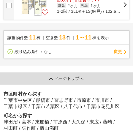
2ヶ月
1ヶ月
敷金
礼金
1-2階 / 3LDK＋1S(納戸) / 102.67㎡
11
13
1～11
該当物件数
棟
空き数
件
棟を表示
変更
絞り込み条件：
なし
ページトップへ
市区町村から探す
千葉市中央区
/
船橋市
/
習志野市
/
市原市
/
市川市
/
千葉市緑区
/
千葉市若葉区
/
八千代市
/
千葉市花見川区
町名から探す
津田沼
/
宮本
/
東船橋
/
前原西
/
大久保
/
末広
/
藤崎
/
村田町
/
矢作町
/
飯山満町