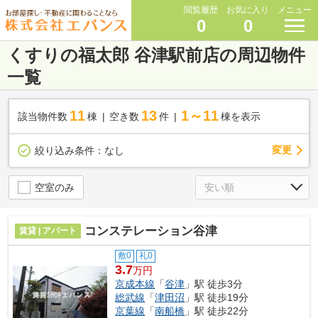
閲覧履歴
お気に入り
メニュー
0
0
くすりの福太郎 谷津駅前店の周辺物件
一覧
11
13
1～11
該当物件数
棟
空き数
件
棟を表示
変更
絞り込み条件：
なし
空室のみ
コンステレーション谷津
賃貸 | アパート
敷0
礼0
3.7
万円
京成本線
「
谷津
」駅 徒歩3分
総武線
「
津田沼
」駅 徒歩19分
京葉線
「
南船橋
」駅 徒歩22分