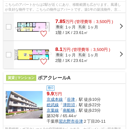
こちらのアパートからは2駅が近くにあり、移動範囲も広がります。風通し
が良好な物件です。こちらの物件はアパートです。築1年の築浅物件。京成
本線船橋競馬場周辺に関することなら、...
7.85
万
円
(管理費等：3,500円 )
1ヶ月
1ヶ月
敷金
礼金
1階 / 1K / 23.61㎡
8.1
万
円
(管理費等：3,500円 )
1ヶ月
1ヶ月
敷金
礼金
2階 / 1K / 23.61㎡
ボアクレールA
賃貸 | マンション
敷0
9.9
万円
京成本線
「
谷津
」駅 徒歩10分
総武線
「
津田沼
」駅 徒歩22分
京葉線
「
南船橋
」駅 徒歩23分
築32年 / 65.44㎡
千葉県
習志野市
谷津
２丁目20-11
新着情報：ボアクレールAの空室情報ならコチラ。セブンイレブン習志野谷