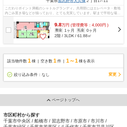
千葉県
習志野市
大久保
２丁目17-11
こだわりポイント満載のシャトルグランディ。共用部にはエレベータ・敷地
内ごみ置き場などが揃っており、とても充実しています。駅まで平坦な場所
で移動もラクな物件です。こちらの物...
9.8
万
円
(管理費等：4,000円 )
1ヶ月
0ヶ月
敷金
礼金
2階 / 3LDK / 61.88㎡
1
1
1～1
該当物件数
棟
空き数
件
棟を表示
変更
絞り込み条件：
なし
ページトップへ
市区町村から探す
千葉市中央区
/
船橋市
/
習志野市
/
市原市
/
市川市
/
千葉市緑区
/
千葉市若葉区
/
八千代市
/
千葉市花見川区