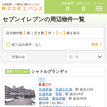
閲覧履歴
お気に入り
メニュー
0
0
セブンイレブンの周辺物件一覧
1
1
1～1
該当物件数
棟
空き数
件
棟を表示
変更
絞り込み条件：
なし
空室のみ
シャトルグランディ
賃貸 | マンション
礼0
9.8
万円
京成本線
「
京成大久保
」駅 徒歩12分
京成本線
「
実籾
」駅 徒歩14分
総武線
「
幕張本郷
」駅 徒歩34分
築32年 / 61.88㎡