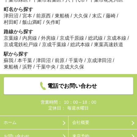
町名から探す
津田沼
/
宮本
/
前原西
/
東船橋
/
大久保
/
末広
/
藤崎
/
村田町
/
飯山満町
/
矢作町
路線から探す
京葉線
/
内房線
/
外房線
/
京成千原線
/
総武線
/
京成本線
/
京成電鉄松戸線
/
京成千葉線
/
総武本線
/
東葉高速鉄道
駅から探す
蘇我
/
本千葉
/
津田沼
/
前原
/
千葉寺
/
京成津田沼
/
東船橋
/
浜野
/
千葉中央
/
京成大久保
電話でお問い合わせ
営業時間：
10：00～18：00
定休日：
毎週水曜日
ホーム
会社概要
お問い合わせ
来店予約